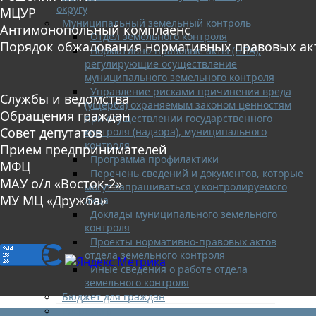
округу
МЦУР
Муниципальный земельный контроль
Антимонопольный комплаенс
Отдел земельного контроля
Порядок обжалования нормативных правовых ак
Нормативно-правовые акты (НПА),
регулирующие осуществление
муниципального земельного контроля
Управление рисками причинения вреда
Службы и ведомства
(ущерба) охраняемым законом ценностям
Обращения граждан
при осуществлении государственного
Совет депутатов
контроля (надзора), муниципального
контроля
Прием предпринимателей
Программа профилактики
МФЦ
Перечень сведений и документов, которые
МАУ о/л «Восток-2»
могут запрашиваться у контролируемого
МУ МЦ «Дружба»
лица
Доклады муниципального земельного
контроля
Проекты нормативно-правовых актов
отдела земельного контроля
Иные сведения о работе отдела
земельного контроля
Бюджет для граждан
Росреестр