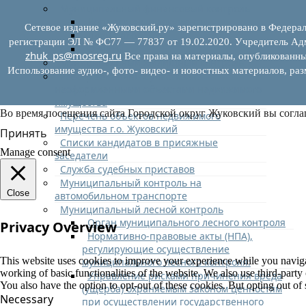
Муниципальный финансовый контроль
Нормативные документы
Сетевое издание «Жуковский.ру» зарегистрировано в Федерал
План работ
регистрации ЭЛ № ФС77 — 77837 от 19.02.2020. Учредитель Адм
Отчеты
zhuk_ps@mosreg.ru
Все права на материалы, опубликованны
Муниципальный жилищный контроль
Использование аудио-, фото- видео- и новостных материалов, ра
Реестр земельных участков с
неоформленными объектами недвижимого
имущества
Во время посещения сайта Городской округ Жуковский вы согла
Перечень объектов недвижимого
имущества г.о. Жуковский
Принять
Списки кандидатов в присяжные
Manage consent
заседатели
Служба судебных приставов
Муниципальный контроль на
Close
автомобильном транспорте
Муниципальный лесной контроль
Орган муниципального лесного контроля
Privacy Overview
Нормативно-правовые акты (НПА),
регулирующие осуществление
This website uses cookies to improve your experience while you navigate
муниципального лесного контроля:
working of basic functionalities of the website. We also use third-part
Управление рисками причинения вреда
You also have the option to opt-out of these cookies. But opting out o
(ущерба) охраняемым законом ценностям
Necessary
при осуществлении государственного