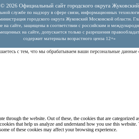
© 2026 Официальный сайт городского округа Жуковский
ьной службе по надзору в сфере связи, информационных технолог
инистрация городского округа Жуковский Московской области. Гла
е на сайте, защищены в соответствии с российским и международн
змещенных на сайте, допускается только с разрешения правообладат
содержит материалы возрастного ценза 12+»
шаетесь с тем, что мы обрабатываем ваши персональные данные
 through the website. Out of these, the cookies that are categorized as
y cookies that help us analyze and understand how you use this website.
f some of these cookies may affect your browsing experience.