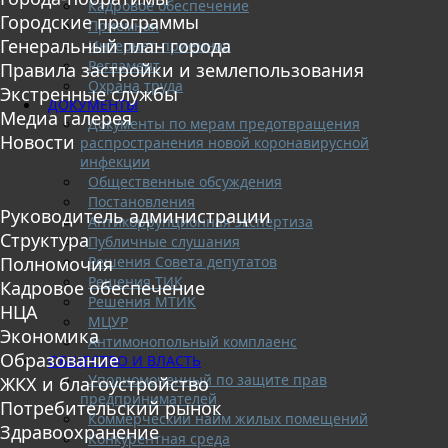
Кадровое обеспечение
Городские программы
Приемная
Генеральный план города
Интернет-приемная
Регламент
Правила застройки и землепользования
Охрана труда
Экстренные службы
ДОКУМЕНТЫ
Медиа галерея
Документы по мерам предотвращения
Новости
распространения новой коронавирусной
инфекции
Общественные обсуждения
Постановления
Руководитель администрации
Антикоррупционная экспертиза
Структура
Публичные слушания
Решения Совета депутатов
Полномочия
Решения ТИК
Кадровое обеспечение
Решения МТИК
НЦА
МЦУР
Экономика
Антимонопольный комплаенс
Образование
ОБЩЕСТВО И ВЛАСТЬ
Уполномоченный по защите прав
ЖКХ и благоустройство
предпринимателей
Потребительский рынок
Коммерческий найм жилых помещений
Здравоохранение
Конкурентная среда