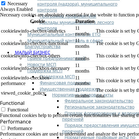
контроля (надзора), муниципального
Necessary
Always Enabled
контроля
Necessary cookies are absolutely essential for the website to function p
Программа профилактики
Cookie
Duration
Доклады муниципального лесного
контроля
11
cookielawinfo-checbox-analytics
This cookie is set by
months
Муниципальный контроль за ЕТО
Муниципальный контроль в сфере
11
cookielawinfo-checbox-functional
The cookie is set by 
благоустройства
months
МАЛЫЙ БИЗНЕС
11
cookielawinfo-checbox-others
This cookie is set by
Прием предпринимателей
months
Новости МСП
11
cookielawinfo-checkbox-necessary
This cookie is set by
Поддержка МСП
months
Поддержка МСП
cookielawinfo-checkbox-
11
This cookie is set by
Финансовая поддержка
performance
months
Имущественная поддержка
11
The cookie is set by 
viewed_cookie_policy
Нормативно-правовые акты
months
data.
Федеральное законодательство
Functional
Региональное законодательство
Functional
Порядок формирования и ведени
Functional cookies help to perform certain functionalities like sharing t
перечней
Performance
Порядок предоставления имущест
Performance
перечней
Performance cookies are used to understand and analyze the key performa
Нормативные правовые акты по