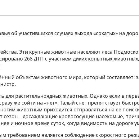
я об участившихся случаях выхода «сохатых» на дорог
ейства. Эти крупные животные населяют леса Подмоско
ксировано 268 ДТП с участием диких копытных животных,
.
нный объектам животного мира, который составляет: за л
нистр.
ость для растительноядных животных. Однако если в пе
разу же сойти на «нет». Талый снег препятствует быстр
огим животным приходится отправляться на ее поиски. 
от сезон – досаждающие кровососущие насекомые, при
ее и ночное время суток, когда видимость на дороге у
ным требованием является соблюдение скоростного режи