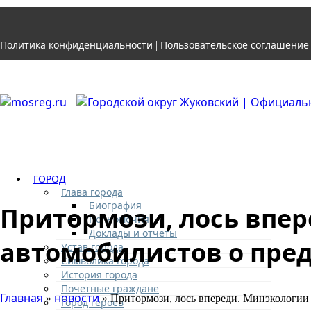
Политика конфиденциальности
Пользовательское соглашение
|
ГОРОД
Глава города
Биография
Притормози, лось впе
Полномочия
Доклады и отчеты
автомобилистов о пре
Устав города
Символика города
История города
Почетные граждане
Главная
новости
»
» Притормози, лось впереди. Минэкологии
Город героев