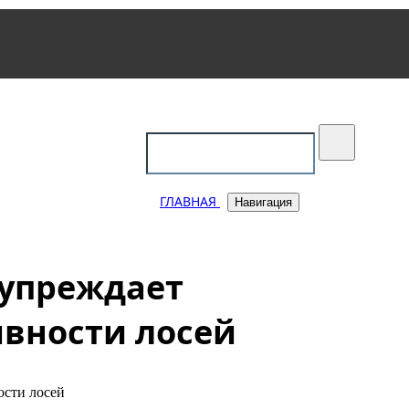
уковский
ГЛАВНАЯ
Навигация
дупреждает
ивности лосей
ости лосей