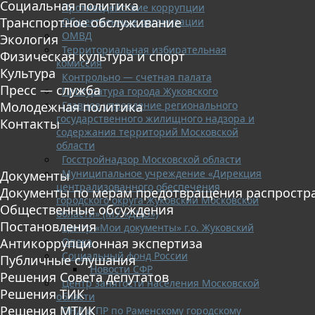
Социальная политика
Противодействие коррупции
Транспортное обслуживание
Общественные организации
ОМВД
Экология
Территориальная избирательная
Физическая культура и спорт
комиссия
Культура
Контрольно — счетная палата
Пресс — служба
Прокуратура города Жуковского
Главное управление регионального
Молодежная политика
государственного жилищного надзора и
Контакты
содержания территорий Московской
области
Госстройнадзор Московской области
Муниципальное учреждение «Дирекция
Документы
централизованного обеспечения
Документы по мерам предотвращения распростр
городского округа Жуковский Московской
Общественные обсуждения
области» (МУ «ДЦО»)
Постановления
Центр «Мои документы» г.о. Жуковский
Опека
Антикоррупционная экспертиза
Социальный фонд России
Публичные слушания
Новости СФР
Решения Совета депутатов
Центр занятости населения Московской
Решения ТИК
области
Решения МТИК
ОНД и ПР по Раменскому городскому