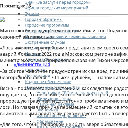
Знак «За заслуги перед городом»
Просмотров: 36
Афиша городских мероприятий
Туризм
Города-побратимы
Городские программы
Минэкологии предупреждает автомобилистов Подмосковь
Генеральный план города
Правила застройки и землепользования
сезонной активностью.
Экстренные службы
«Лось является крупнейшим представителем своего сем
Медиа галерея
Новости
аварий. Только за 2022 год в Московском регионе зафи
Авиаград Жуковский
министр экологии и природопользования Тихон Фирсов
АДМИНИСТРАЦИЯ
Структура
«За сбитое животное предусмотрен иск за вред, причинё
Полномочия
благородного оленя – 70 тысяч рублей», — напомнил ми
Кадровое обеспечение
Направления деятельности
Весна – пора вегетации растений и, как следствие рад
Участникам СВО и членам их семей
ощущается, это не значит, что снежный покров должен с
Жилищная сфера
проросшую траву найти достаточно проблематично и мн
Наружная реклама
лоси. Но главная причина перемещений копытных в эт
Экономика
внимательными водителям рекомендуется быть в вечерн
Финансовое управление
Образование
«Для того, чтобы ненароком не сбить зверя обязатель
ЖКХ и благоустройство