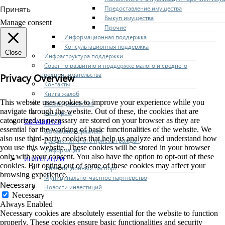
Принять
Предоставление имущества
Выкуп имущества
Manage consent
Прочие
Информационная поддержка
Консультационная поддержка
Close
Инфраструктура поддержки
Совет по развитию и поддержке малого и среднего
предпринимательства
Privacy Overview
Контакты
Книга жалоб
This website uses cookies to improve your experience while you
Законодательство
navigate through the website. Out of these, the cookies that are
Конкурсы
categorized as necessary are stored on your browser as they are
ОБРАЩЕНИЯ
essential for the working of basic functionalities of the website. We
Обращения граждан
also use third-party cookies that help us analyze and understand how
Графики личного приема граждан
you use this website. These cookies will be stored in your browser
Информация
only with your consent. You also have the option to opt-out of these
ИНВЕСТИЦИИ
cookies. But opting out of some of these cookies may affect your
Инвестиционный паспорт
browsing experience.
Муниципально-частное партнерство
Necessary
Новости инвестиций
Necessary
Always Enabled
Necessary cookies are absolutely essential for the website to function
properly. These cookies ensure basic functionalities and security