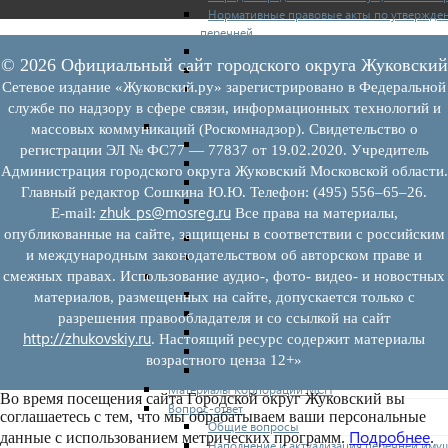
Нормативные правовые акты по утвержде
перечней
Административные регламенты
© 2026 Официальный сайт городского округа Жуковский
Программы по развитию МСП
Сетевое издание «Жуковский.ру» зарегистрировано в Федеральной
Нормативные правовые акты по антикриз
мерам поддержки субъектов МСП
службе по надзору в сфере связи, информационных технологий и
Имущество для бизнеса
массовых коммуникаций (Роскомнадзор). Свидетельство о
Перечень имущества для МСП
регистрации ЭЛ № ФС77 — 77837 от 19.02.2020. Учредитель
Паспорта объектов, включенных в перечн
Администрация городского округа Жуковский Московской области.
Информация о льготах
Главный редактор Сошкина Ю.Ю. Телефон: (495) 556–65–26.
Сведения о коммерческой недвижимости,
zhuk_ps@mosreg.ru
E‑mail:
Все права на материалы,
предлагаемой бизнесу
опубликованные на сайте, защищены в соответствии с российским
Сведения о проводимых торгах
и международным законодательством об авторском праве и
Инвестиционная карта Московской област
Коллегиальный орган
смежных правах. Использование аудио-, фото- видео- и новостных
Регламентирующие документы
материалов, размещенных на сайте, допускается только с
График заседаний
разрешения правообладателя и со ссылкой на сайт
Протоколы заседаний
http://zhukovskiy.ru
. Настоящий ресурс содержит материалы
Отчеты о деятельности коллегиального ор
возрастного ценза 12+»
Иные документы
Материалы Корпорации МСП
Во время посещения сайта Городской округ Жуковский вы
Вопрос-ответ
соглашаетесь с тем, что мы обрабатываем ваши персональные
Общие вопросы
Подробнее
данные с использованием метрических программ.
.
Наполнение и актуализация перечней иму