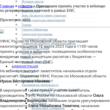
История города
Главная
новости
Почетные граждане
»
» Приглашаем принять участие в вебинаре
по резервированию платежей в рамках ЕНС
Город героев
Знак «За заслуги перед городом»
Просмотров: 4201
Афиша городских мероприятий
Туризм
Города-побратимы
Городские программы
Генеральный план города
УФНС России по Московской области приглашает
Правила застройки и землепользования
налогоплательщиков 16 марта 2023 года в 11:00 часов
Экстренные службы
принять участие в вебинаре, посвященном особенностям
Медиа галерея
внедрения новой концепции расчетов с бюджетом —
Новости
Единый налоговый счет (ЕНС).
Авиаград Жуковский
АДМИНИСТРАЦИЯ
На вебинаре выступит заместитель начальника отдела
Структура
расчетов с бюджетом УФНС России по Московской области
Полномочия
Кадровое обеспечение
Ирина Викторовна Макеева
.
Направления деятельности
Участникам СВО и членам их семей
В мероприятии также примут участие заместитель
Жилищная сфера
руководитель УФНС России по Московской области
Ольга
Наружная реклама
Владимировна Воронцова
, начальник отдела урегулирования
Экономика
задолженности
Елена Михайловна Томатина
, начальник
Финансовое управление