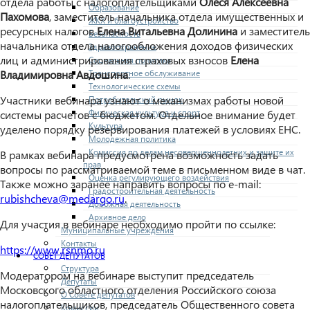
отдела работы с налогоплательщиками
Олеся Алексеевна
Образование
Пахомова
, заместитель начальника отдела имущественных и
ЖКХ и благоустройство
ресурсных налогов
Елена Витальевна Долинина
и заместитель
Безопасность
начальника отдела налогообложения доходов физических
Здравоохранение
лиц и администрирования страховых взносов
Елена
Социальная политика
Транспортное обслуживание
Владимировна Авдошина
.
Технологические схемы
Участники вебинара узнают о механизмах работы новой
Потребительский рынок
Физическая культура и спорт
системы расчетов с бюджетом. Отдельное внимание будет
Культура
уделено порядку резервирования платежей в условиях ЕНС.
Молодежная политика
Комиссия по делам несовершеннолетних и защите их
В рамках вебинара предусмотрена возможность задать
прав
вопросы по рассматриваемой теме в письменном виде в чат.
Оценка регулирующего воздействия
Также можно заранее направить вопросы по e-mail:
Градостроительная деятельность
rubishcheva@medargo.ru
.
Дорожная деятельность
Архивное дело
Для участия в вебинаре необходимо пройти по ссылке:
Муниципальные учреждения
Контакты
https://www.rsnmo.ru
СОВЕТ ДЕПУТАТОВ
Структура
Модератором на вебинаре выступит председатель
Депутаты
Московского областного отделения Российского союза
О Совете депутатов
налогоплательщиков, председатель Общественного совета
Комиссии