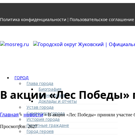
Политика конфиденциальности
Пользовательское соглашение
|
ГОРОД
Глава города
Биография
В акции «Лес Победы» 
Полномочия
Доклады и отчеты
Устав города
Символика города
Главная
новости
»
» В акции «Лес Победы» приняли участие 
История города
Почетные граждане
Просмотров: 2627
Город героев