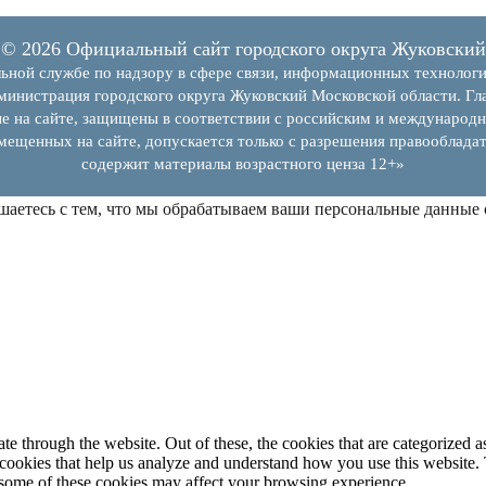
© 2026 Официальный сайт городского округа Жуковский
ьной службе по надзору в сфере связи, информационных технолог
инистрация городского округа Жуковский Московской области. Гла
е на сайте, защищены в соответствии с российским и международн
змещенных на сайте, допускается только с разрешения правообладат
содержит материалы возрастного ценза 12+»
шаетесь с тем, что мы обрабатываем ваши персональные данные
 through the website. Out of these, the cookies that are categorized as
y cookies that help us analyze and understand how you use this website.
f some of these cookies may affect your browsing experience.