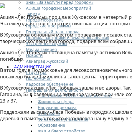
Знак «За заслуги перед городом»
Афиша городских мероприятий
Туризм
Акция «Лес Победы» прошла в Жуковском в четвертый ра
Города-побратимы
Эта ежегодная эколого-патриотическая акция проходит
Городские программы
Генеральный план города
В Жуковском основным местом проведения посадок стал
Правила застройки и землепользования
творческих коллективов города, подарив всем собравши
Экстренные службы
Медиа галерея
Акция «Лес Победы» посвящена памяти участников Вел
Новости
погибших.
Авиаград Жуковский
АДМИНИСТРАЦИЯ
В этом году в Подмосковье для лесовосстановительног
Структура
посажено более 1 миллиона саженцев на территории ле
Полномочия
Кадровое обеспечение
В Жуковском акция «Лес Победы» зашла и во дворы. Так,
Направления деятельности
Гагарина, 53 в озеленении активное участие приняли с
Участникам СВО и членам их семей
23 и 37.
Жилищная сфера
Наружная реклама
Поддержали высадку «Леса Победы» в городских школах
Экономика
деревья в память о тех, кто сражался за нашу Родину в
Финансовое управление
Образование
ЖКХ и благоустройство