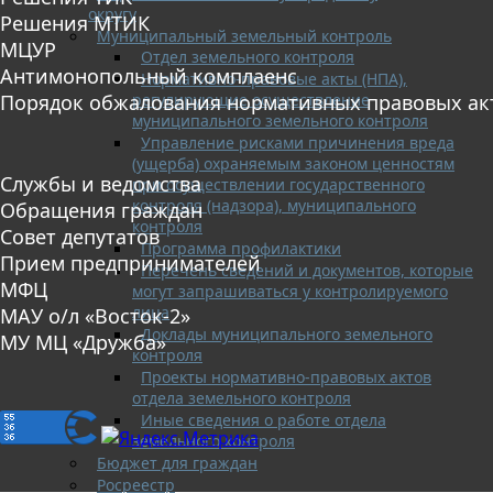
округу
Решения МТИК
Муниципальный земельный контроль
МЦУР
Отдел земельного контроля
Антимонопольный комплаенс
Нормативно-правовые акты (НПА),
регулирующие осуществление
Порядок обжалования нормативных правовых ак
муниципального земельного контроля
Управление рисками причинения вреда
(ущерба) охраняемым законом ценностям
Службы и ведомства
при осуществлении государственного
контроля (надзора), муниципального
Обращения граждан
контроля
Совет депутатов
Программа профилактики
Прием предпринимателей
Перечень сведений и документов, которые
МФЦ
могут запрашиваться у контролируемого
лица
МАУ о/л «Восток-2»
Доклады муниципального земельного
МУ МЦ «Дружба»
контроля
Проекты нормативно-правовых актов
отдела земельного контроля
Иные сведения о работе отдела
земельного контроля
Бюджет для граждан
Росреестр