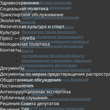
Здравоохранение
Противодействие коррупции
Общественные организации
Социальная политика
ОМВД
Транспортное обслуживание
Территориальная избирательная
Экология
комиссия
Физическая культура и спорт
Контрольно — счетная палата
Культура
Прокуратура города Жуковского
Главное управление регионального
Пресс — служба
государственного жилищного надзора и
Молодежная политика
содержания территорий Московской
Контакты
области
Госстройнадзор Московской области
Муниципальное учреждение «Дирекция
централизованного обеспечения
Документы
городского округа Жуковский Московской
Документы по мерам предотвращения распростр
области» (МУ «ДЦО»)
Общественные обсуждения
Центр «Мои документы» г.о. Жуковский
Опека
Постановления
Социальный фонд России
Антикоррупционная экспертиза
Новости СФР
Публичные слушания
Центр занятости населения Московской
Решения Совета депутатов
области
ОНД и ПР по Раменскому городскому
Решения ТИК