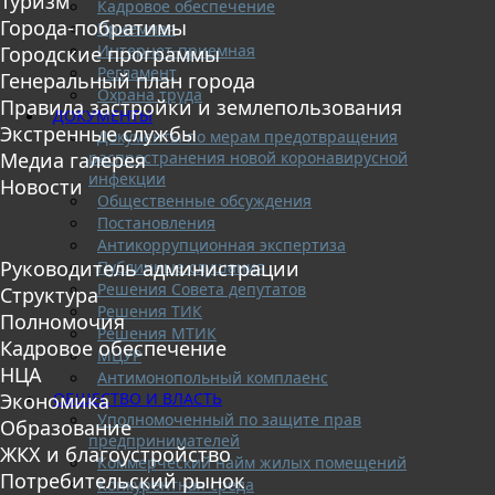
Туризм
Кадровое обеспечение
Города-побратимы
Приемная
Интернет-приемная
Городские программы
Регламент
Генеральный план города
Охрана труда
Правила застройки и землепользования
ДОКУМЕНТЫ
Экстренные службы
Документы по мерам предотвращения
распространения новой коронавирусной
Медиа галерея
инфекции
Новости
Общественные обсуждения
Постановления
Антикоррупционная экспертиза
Руководитель администрации
Публичные слушания
Решения Совета депутатов
Структура
Решения ТИК
Полномочия
Решения МТИК
Кадровое обеспечение
МЦУР
НЦА
Антимонопольный комплаенс
ОБЩЕСТВО И ВЛАСТЬ
Экономика
Уполномоченный по защите прав
Образование
предпринимателей
ЖКХ и благоустройство
Коммерческий найм жилых помещений
Потребительский рынок
Конкурентная среда