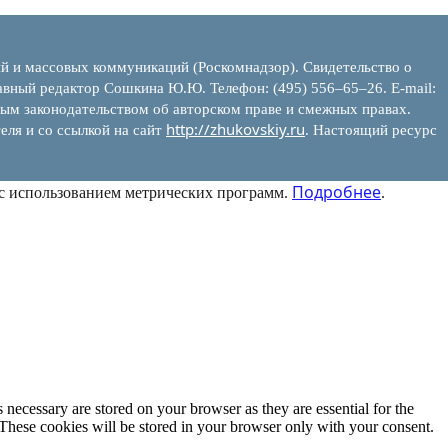
ий и массовых коммуникаций (Роскомнадзор). Свидетельство о
вный редактор Сошкина Ю.Ю. Телефон: (495) 556–65–26. E‑mail:
ым законодательством об авторском праве и смежных правах.
http://zhukovskiy.ru
еля и со ссылкой на сайт
. Настоящий ресурс
Подробнее
 с использованием метрических программ.
.
 necessary are stored on your browser as they are essential for the
 These cookies will be stored in your browser only with your consent.