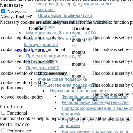
контроля (надзора), муниципального
Necessary
контроля
Necessary
Программа профилактики
Always Enabled
Доклады муниципального лесного
Necessary cookies are absolutely essential for the website to function p
контроля
Cookie
Duration
Муниципальный контроль за ЕТО
11
cookielawinfo-checbox-analytics
This cookie is set by
Муниципальный контроль в сфере
months
благоустройства
11
cookielawinfo-checbox-functional
The cookie is set by 
МАЛЫЙ БИЗНЕС
months
Прием предпринимателей
11
Новости МСП
cookielawinfo-checbox-others
This cookie is set by
months
Поддержка МСП
11
Поддержка МСП
cookielawinfo-checkbox-necessary
This cookie is set by
months
Финансовая поддержка
cookielawinfo-checkbox-
11
Имущественная поддержка
This cookie is set by
performance
months
Нормативно-правовые акты
11
The cookie is set by 
Федеральное законодательство
viewed_cookie_policy
months
data.
Региональное законодательство
Functional
Порядок формирования и ведени
Functional
перечней
Functional cookies help to perform certain functionalities like sharing t
Порядок предоставления имущест
Performance
перечней
Performance
Нормативные правовые акты по