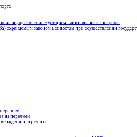
порте
ющие осуществление муниципального лесного контроля:
а) охраняемым законом ценностям при осуществлении государст
 перечней
а из перечней
тверждению перечней