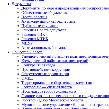
Документы
Документы по мерам предотвращения распростран
Общественные обсуждения
Постановления
Антикоррупционная экспертиза
Публичные слушания
Решения Совета депутатов
Решения ТИК
Решения МТИК
МЦУР
Антимонопольный комплаенс
Общество и власть
Уполномоченный по защите прав предпринимателе
Коммерческий найм жилых помещений
Конкурентная среда
Противодействие коррупции
Общественные организации
ОМВД
Территориальная избирательная комиссия
Контрольно — счетная палата
Прокуратура города Жуковского
Главное управление регионального государственно
Госстройнадзор Московской области
Муниципальное учреждение «Дирекция централизо
Центр «Мои документы» г.о. Жуковский