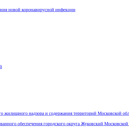
ения новой коронавирусной инфекции
й
го жилищного надзора и содержания территорий Московской об
ванного обеспечения городского округа Жуковский Московско