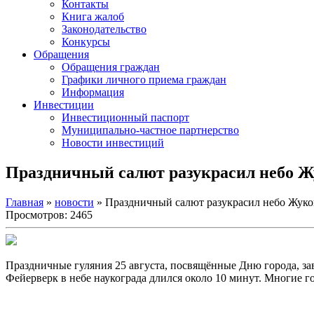
Контакты
Книга жалоб
Законодательство
Конкурсы
Обращения
Обращения граждан
Графики личного приема граждан
Информация
Инвестиции
Инвестиционный паспорт
Муниципально-частное партнерство
Новости инвестиций
Праздничный салют разукрасил небо Ж
Главная
»
новости
» Праздничный салют разукрасил небо Жуко
Просмотров: 2465
Праздничные гуляния 25 августа, посвящённые Дню города, зав
Фейерверк в небе наукограда длился около 10 минут. Многие г