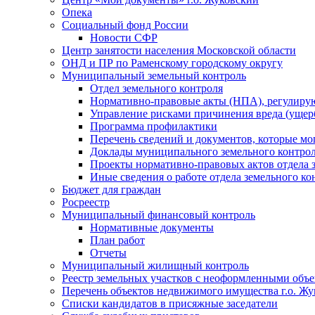
Опека
Социальный фонд России
Новости СФР
Центр занятости населения Московской области
ОНД и ПР по Раменскому городскому округу
Муниципальный земельный контроль
Отдел земельного контроля
Нормативно-правовые акты (НПА), регулиру
Управление рисками причинения вреда (ущерб
Программа профилактики
Перечень сведений и документов, которые мо
Доклады муниципального земельного контро
Проекты нормативно-правовых актов отдела 
Иные сведения о работе отдела земельного ко
Бюджет для граждан
Росреестр
Муниципальный финансовый контроль
Нормативные документы
План работ
Отчеты
Муниципальный жилищный контроль
Реестр земельных участков с неоформленными объ
Перечень объектов недвижимого имущества г.о. Ж
Списки кандидатов в присяжные заседатели