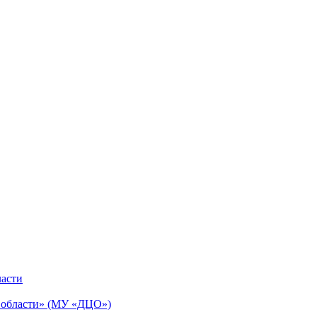
ласти
й области» (МУ «ДЦО»)