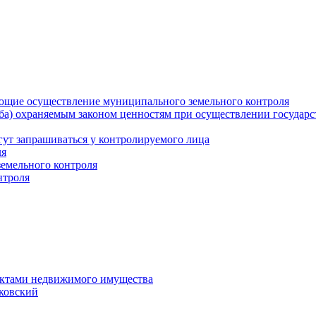
ющие осуществление муниципального земельного контроля
а) охраняемым законом ценностям при осуществлении государст
гут запрашиваться у контролируемого лица
ля
земельного контроля
нтроля
ектами недвижимого имущества
уковский