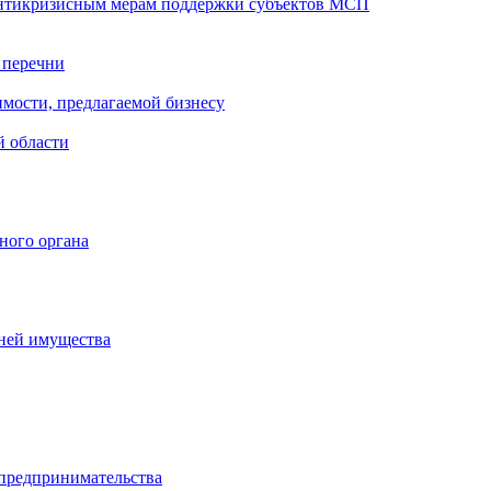
антикризисным мерам поддержки субъектов МСП
 перечни
мости, предлагаемой бизнесу
й области
ного органа
чней имущества
 предпринимательства