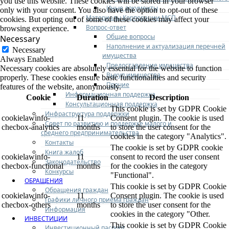
you use this website. These cookies will be stored in your browser
Иные документы
only with your consent. You also have the option to opt-out of these
Материалы Корпорации МСП
cookies. But opting out of some of these cookies may affect your
Вопрос-ответ
browsing experience.
Общие вопросы
Necessary
Наполнение и актуализация перечней
Necessary
имущества
Always Enabled
Предоставление имущества
Necessary cookies are absolutely essential for the website to function
Выкуп имущества
properly. These cookies ensure basic functionalities and security
Прочие
features of the website, anonymously.
Информационная поддержка
Cookie
Duration
Description
Консультационная поддержка
This cookie is set by GDPR Cookie
Инфраструктура поддержки
cookielawinfo-
11
Consent plugin. The cookie is used
Совет по развитию и поддержке малого и
checbox-analytics
months
to store the user consent for the
среднего предпринимательства
cookies in the category "Analytics".
Контакты
The cookie is set by GDPR cookie
Книга жалоб
cookielawinfo-
11
consent to record the user consent
Законодательство
checbox-functional
months
for the cookies in the category
Конкурсы
"Functional".
ОБРАЩЕНИЯ
This cookie is set by GDPR Cookie
Обращения граждан
cookielawinfo-
11
Consent plugin. The cookie is used
Графики личного приема граждан
checbox-others
months
to store the user consent for the
Информация
cookies in the category "Other.
ИНВЕСТИЦИИ
This cookie is set by GDPR Cookie
Инвестиционный паспорт