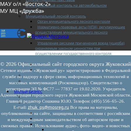
МАУ о/л «Восток-2»
Муниципальный контроль на автомобильном
МУ МЦ «Дружба»
транспорте
Муниципальный лесной контроль
Орган муниципального лесного контроля
Нормативно-правовые акты (НПА), регулирующие
осуществление муниципального лесного
контроля:
Управление рисками причинения вреда (ущерба)
охраняемым законом ценностям при
осуществлении государственного контроля
(надзора), муниципального контроля
© 2026 Официальный сайт городского округа Жуковский
Программа профилактики
Доклады муниципального лесного контроля
Сетевое издание «Жуковский.ру» зарегистрировано в Федеральной
Муниципальный контроль за ЕТО
службе по надзору в сфере связи, информационных технологий и
Муниципальный контроль в сфере
массовых коммуникаций (Роскомнадзор). Свидетельство о
благоустройства
регистрации ЭЛ № ФС77 — 77837 от 19.02.2020. Учредитель
МАЛЫЙ БИЗНЕС
Администрация городского округа Жуковский Московской области.
Прием предпринимателей
Главный редактор Сошкина Ю.Ю. Телефон: (495) 556–65–26.
Новости МСП
zhuk_ps@mosreg.ru
E‑mail:
Все права на материалы,
Поддержка МСП
Поддержка МСП
опубликованные на сайте, защищены в соответствии с российским
Финансовая поддержка
и международным законодательством об авторском праве и
Имущественная поддержка
смежных правах. Использование аудио-, фото- видео- и новостных
Нормативно-правовые акты