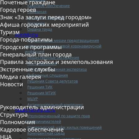
Почетные граждане
Кадровое обеспечение
Город героев
Приемная
Знак «За заслуги перед городом»
Интернет-приемная
Регламент
Афиша городских мероприятий
Охрана труда
Туризм
ДОКУМЕНТЫ
Города-побратимы
Документы по мерам предотвращения
Городские программы
распространения новой коронавирусной
инфекции
Генеральный план города
Общественные обсуждения
Правила застройки и землепользования
Постановления
Экстренные службы
Антикоррупционная экспертиза
Публичные слушания
Медиа галерея
Решения Совета депутатов
Новости
Решения ТИК
Решения МТИК
МЦУР
Антимонопольный комплаенс
Руководитель администрации
ОБЩЕСТВО И ВЛАСТЬ
Структура
Уполномоченный по защите прав
Полномочия
предпринимателей
Коммерческий найм жилых помещений
Кадровое обеспечение
Конкурентная среда
НЦА