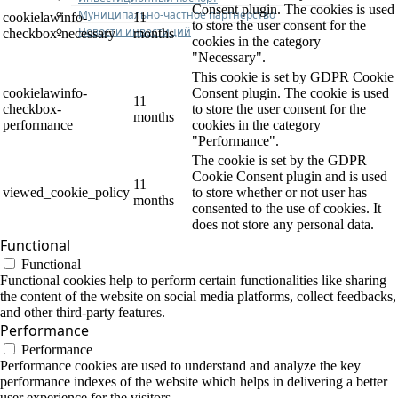
Consent plugin. The cookies is used
Муниципально-частное партнерство
cookielawinfo-
11
to store the user consent for the
Новости инвестиций
checkbox-necessary
months
cookies in the category
"Necessary".
This cookie is set by GDPR Cookie
cookielawinfo-
Consent plugin. The cookie is used
11
checkbox-
to store the user consent for the
months
performance
cookies in the category
"Performance".
The cookie is set by the GDPR
Cookie Consent plugin and is used
11
viewed_cookie_policy
to store whether or not user has
months
consented to the use of cookies. It
does not store any personal data.
Functional
Functional
Functional cookies help to perform certain functionalities like sharing
the content of the website on social media platforms, collect feedbacks,
and other third-party features.
Performance
Performance
Performance cookies are used to understand and analyze the key
performance indexes of the website which helps in delivering a better
user experience for the visitors.