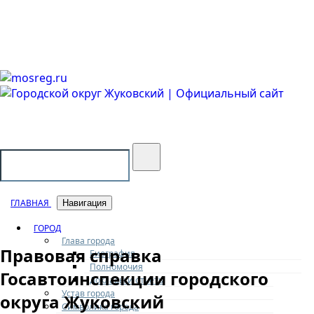
Городской округ Жуковский
Официальный сайт
ГЛАВНАЯ
Навигация
ГОРОД
Глава города
Правовая справка
Биография
Полномочия
Госавтоинспекции городского
Доклады и отчеты
Устав города
округа Жуковский
Символика города