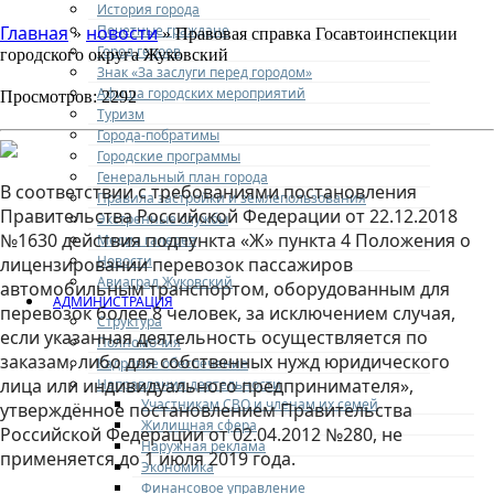
История города
Почетные граждане
Главная
новости
»
» Правовая справка Госавтоинспекции
Город героев
городского округа Жуковский
Знак «За заслуги перед городом»
Афиша городских мероприятий
Просмотров: 2292
Туризм
Города-побратимы
Городские программы
Генеральный план города
В соответствии с требованиями постановления
Правила застройки и землепользования
Правительства Российской Федерации от 22.12.2018
Экстренные службы
№1630 действия подпункта «Ж» пункта 4 Положения о
Медиа галерея
Новости
лицензировании перевозок пассажиров
Авиаград Жуковский
автомобильным транспортом, оборудованным для
АДМИНИСТРАЦИЯ
перевозок более 8 человек, за исключением случая,
Структура
если указанная деятельность осуществляется по
Полномочия
заказам, либо для собственных нужд юридического
Кадровое обеспечение
лица или индивидуального предпринимателя»,
Направления деятельности
Участникам СВО и членам их семей
утверждённое постановлением Правительства
Жилищная сфера
Российской Федерации от 02.04.2012 №280, не
Наружная реклама
применяется до 1 июля 2019 года.
Экономика
Финансовое управление