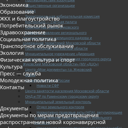
Противодействие коррупции
Экономика
Общественные организации
Образование
ОМВД
Территориальная избирательная комиссия
ЖКХ и благоустройство
Контрольно — счетная палата
Потребительский рынок
Прокуратура города Жуковского
Здравоохранение
Главное управление регионального
государственного жилищного надзора и
Социальная политика
содержания территорий Московской области
Транспортное обслуживание
Госстройнадзор Московской области
Экология
Муниципальное учреждение «Дирекция
Физическая культура и спорт
централизованного обеспечения городского округа
Жуковский Московской области» (МУ «ДЦО»)
Культура
Центр «Мои документы» г.о. Жуковский
Пресс — служба
Опека
Молодежная политика
Социальный фонд России
Новости СФР
Контакты
Центр занятости населения Московской области
ОНД и ПР по Раменскому городскому округу
Муниципальный земельный контроль
Отдел земельного контроля
Документы
Нормативно-правовые акты (НПА), регулирующие
Документы по мерам предотвращения
осуществление муниципального земельного
распространения новой коронавирусной
контроля