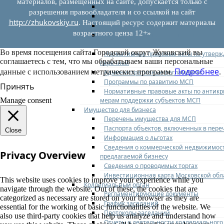
материалов, размещенных на сайте, допускается только с
Федеральное законодательство
разрешения правообладателя и со ссылкой на сайт
Региональное законодательство
http://zhukovskiy.ru
. Настоящий ресурс содержит материалы
Порядок формирования и ведения пер
возрастного ценза 12+»
Порядок предоставления имущества из
перечней
Во время посещения сайта Городской округ Жуковский вы
Нормативные правовые акты по утвер
соглашаетесь с тем, что мы обрабатываем ваши персональные
перечней
Подробнее
данные с использованием метрических программ.
.
Административные регламенты
Программы по развитию МСП
Принять
Нормативные правовые акты по антик
мерам поддержки субъектов МСП
Manage consent
Имущество для бизнеса
Перечень имущества для МСП
Паспорта объектов, включенных в пере
Close
Информация о льготах
Сведения о коммерческой недвижимос
Privacy Overview
предлагаемой бизнесу
Сведения о проводимых торгах
Инвестиционная карта Московской обл
This website uses cookies to improve your experience while you
Коллегиальный орган
navigate through the website. Out of these, the cookies that are
Регламентирующие документы
categorized as necessary are stored on your browser as they are
График заседаний
essential for the working of basic functionalities of the website. We
Протоколы заседаний
also use third-party cookies that help us analyze and understand how
Отчеты о деятельности коллегиального