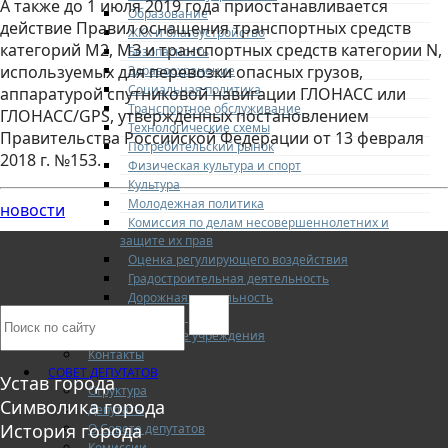
А также до 1 июля 2019 года приостанавливается
Образование
действие Правил оснащения транспортных средств
ЖКХ и благоустройство
категорий М2, МЗ и транспортных средств категории N,
Безопасность
используемых для перевозки опасных грузов,
Здравоохранение
Социальная политика
аппаратурой спутниковой навигации ГЛОНАСС или
Транспортное обслуживание
ГЛОНАСС/GPS, утверждённых постановлением
Технологические схемы
Правительства Российской Федерации от 13 февраля
Потребительский рынок
2018 г. №153.
Физическая культура и спорт
Культура
Молодежная политика
новости
Комиссия по делам несовершеннолетних и
защите их прав
Оценка регулирующего воздействия
Градостроительная деятельность
Дорожная деятельность
Архивное дело
Муниципальные учреждения
Контакты
СОВЕТ ДЕПУТАТОВ
Устав города
Структура
Символика города
Депутаты
История города
О Совете депутатов
Комиссии