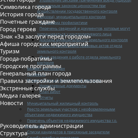
Управление рисками причинения вреда (ущерба)
охраняемым законом ценностям при
Символика города
осуществлении государственного контроля
История города
(надзора), муниципального контроля
Почетные граждане
Программа профилактики
Город героев
Перечень сведений и документов, которые могут
запрашиваться у контролируемого лица
Знак «За заслуги перед городом»
Доклады муниципального земельного контроля
Афиша городских мероприятий
Проекты нормативно-правовых актов отдела
Туризм
земельного контроля
Иные сведения о работе отдела земельного
Города-побратимы
контроля
Городские программы
Бюджет для граждан
Генеральный план города
Росреестр
Правила застройки и землепользования
Муниципальный финансовый контроль
Нормативные документы
Экстренные службы
План работ
Медиа галерея
Отчеты
Новости
Муниципальный жилищный контроль
Реестр земельных участков с неоформленными
объектами недвижимого имущества
Перечень объектов недвижимого имущества г.о.
Руководитель администрации
Жуковский
Списки кандидатов в присяжные заседатели
Структура
Служба судебных приставов