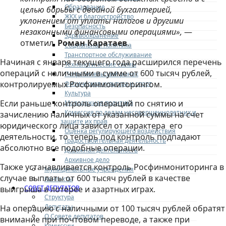
Образование
целью борьбы с двойной бухгалтерией,
ЖКХ и благоустройство
уклонением от уплаты налогов и другими
Безопасность
незаконными финансовыми операциями»,
—
Здравоохранение
отметил
Роман Каратаев
.
Социальная политика
Транспортное обслуживание
Начиная с января текущего года расширился перечень
Технологические схемы
операций с наличными в сумме от 600 тысяч рублей,
Потребительский рынок
контролируемых Росфинмониторингом.
Физическая культура и спорт
Культура
Если раньше контроль операций по снятию и
Молодежная политика
Комиссия по делам несовершеннолетних и
зачислению наличных от указанной суммы на счет
защите их прав
юридического лица зависел от характера его
Оценка регулирующего воздействия
деятельности, то теперь под контроль подпадают
Градостроительная деятельность
абсолютно все подобные операции.
Дорожная деятельность
Архивное дело
Также устанавливается контроль Росфинмониторинга в
Муниципальные учреждения
случае выплаты от 600 тысяч рублей в качестве
Контакты
СОВЕТ ДЕПУТАТОВ
выигрыша в лотерее и азартных играх.
Структура
Депутаты
На операцию с наличными от 100 тысяч рублей обратят
О Совете депутатов
внимание при почтовом переводе, а также при
Комиссии