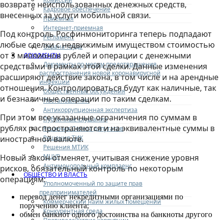
возврате неиспользованных денежных средств,
Кадровое обеспечение
внесенных за услуги мобильной связи.
Приемная
Интернет-приемная
Под контроль Росфинмониторинга теперь подпадают
Регламент
любые сделки с недвижимым имуществом стоимостью
Охрана труда
от 3 миллионов рублей и операции с денежными
ДОКУМЕНТЫ
Документы по мерам предотвращения
средствами в рамках этой сделки. Данные изменения
распространения новой коронавирусной
расширяют действие закона, в том числе и на арендные
инфекции
отношения. Контролироваться будут как наличные, так
Общественные обсуждения
и безналичные операции по таким сделкам.
Постановления
Антикоррупционная экспертиза
При этом все указанные ограничения по суммам в
Публичные слушания
рублях распространяются и на эквивалентные суммы в
Решения Совета депутатов
Решения ТИК
иностранной валюте.
Решения МТИК
МЦУР
Новый закон отменяет, учитывая снижение уровня
Антимонопольный комплаенс
рисков, обязательный контроль по некоторым
ОБЩЕСТВО И ВЛАСТЬ
операциям:
Уполномоченный по защите прав
предпринимателей
перевод денег некредитными организациями по
Коммерческий найм жилых помещений
поручению клиента;
Конкурентная среда
обмен банкнот одного достоинства на банкноты другого