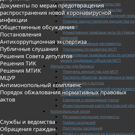
Федеральное законодательство
Документы по мерам предотвращения
Региональное законодательство
распространения новой коронавирусной
Порядок формирования и ведения пер
инфекции
Порядок предоставления имущества из
Общественные обсуждения
перечней
Нормативные правовые акты по утвер
Постановления
перечней
Антикоррупционная экспертиза
Административные регламенты
Публичные слушания
Программы по развитию МСП
Нормативные правовые акты по антик
Решения Совета депутатов
мерам поддержки субъектов МСП
Решения ТИК
Имущество для бизнеса
Решения МТИК
Перечень имущества для МСП
МЦУР
Паспорта объектов, включенных в пере
Информация о льготах
Антимонопольный комплаенс
Сведения о коммерческой недвижимос
Порядок обжалования нормативных правовых
предлагаемой бизнесу
актов
Сведения о проводимых торгах
Инвестиционная карта Московской обл
Коллегиальный орган
Регламентирующие документы
Службы и ведомства
График заседаний
Обращения граждан
Протоколы заседаний
Отчеты о деятельности коллегиального