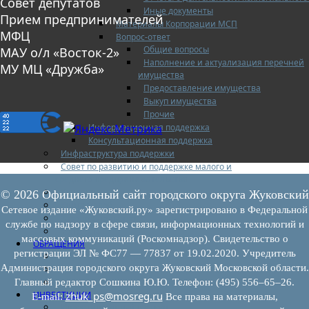
Совет депутатов
Иные документы
Прием предпринимателей
Материалы Корпорации МСП
МФЦ
Вопрос-ответ
Общие вопросы
МАУ о/л «Восток-2»
Наполнение и актуализация перечней
МУ МЦ «Дружба»
имущества
Предоставление имущества
Выкуп имущества
Прочие
Информационная поддержка
Консультационная поддержка
Инфраструктура поддержки
Совет по развитию и поддержке малого и
среднего предпринимательства
Контакты
© 2026 Официальный сайт городского округа Жуковский
Книга жалоб
Сетевое издание «Жуковский.ру» зарегистрировано в Федеральной
Законодательство
службе по надзору в сфере связи, информационных технологий и
Конкурсы
массовых коммуникаций (Роскомнадзор). Свидетельство о
ОБРАЩЕНИЯ
регистрации ЭЛ № ФС77 — 77837 от 19.02.2020. Учредитель
Обращения граждан
Администрация городского округа Жуковский Московской области.
Графики личного приема граждан
Информация
Главный редактор Сошкина Ю.Ю. Телефон: (495) 556–65–26.
ИНВЕСТИЦИИ
zhuk_ps@mosreg.ru
E‑mail:
Все права на материалы,
Инвестиционный паспорт