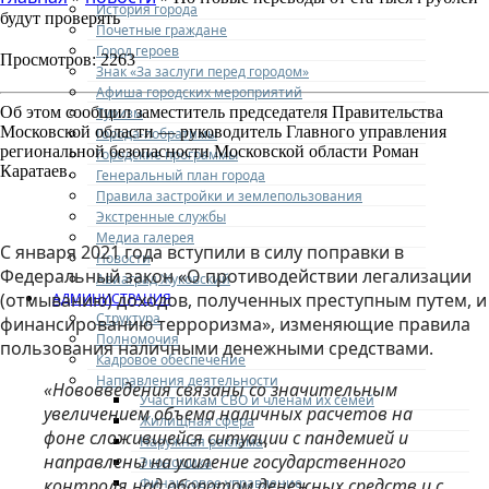
История города
будут проверять
Почетные граждане
Город героев
Просмотров: 2263
Знак «За заслуги перед городом»
Афиша городских мероприятий
Об этом сообщил заместитель председателя Правительства
Туризм
Московской области — руководитель Главного управления
Города-побратимы
региональной безопасности Московской области Роман
Городские программы
Каратаев.
Генеральный план города
Правила застройки и землепользования
Экстренные службы
Медиа галерея
С января 2021 года вступили в силу поправки в
Новости
Федеральный закон «О противодействии легализации
Авиаград Жуковский
(отмыванию) доходов, полученных преступным путем, и
АДМИНИСТРАЦИЯ
Структура
финансированию терроризма», изменяющие правила
Полномочия
пользования наличными денежными средствами.
Кадровое обеспечение
Направления деятельности
«Нововведения связаны со значительным
Участникам СВО и членам их семей
увеличением объема наличных расчетов на
Жилищная сфера
фоне сложившейся ситуации с пандемией и
Наружная реклама
направлены на усиление государственного
Экономика
Финансовое управление
контроля над оборотом денежных средств и с