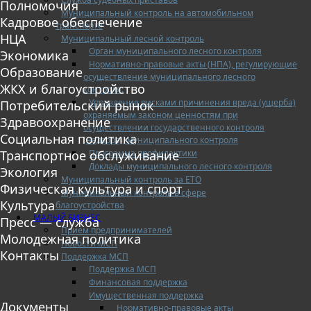
Полномочия
Муниципальный контроль на автомобильном
Кадровое обеспечение
транспорте
НЦА
Муниципальный лесной контроль
Орган муниципального лесного контроля
Экономика
Нормативно-правовые акты (НПА), регулирующие
Образование
осуществление муниципального лесного
ЖКХ и благоустройство
контроля:
Управление рисками причинения вреда (ущерба)
Потребительский рынок
охраняемым законом ценностям при
Здравоохранение
осуществлении государственного контроля
Социальная политика
(надзора), муниципального контроля
Программа профилактики
Транспортное обслуживание
Доклады муниципального лесного контроля
Экология
Муниципальный контроль за ЕТО
Физическая культура и спорт
Муниципальный контроль в сфере
Культура
благоустройства
МАЛЫЙ БИЗНЕС
Пресс — служба
Прием предпринимателей
Молодежная политика
Новости МСП
Контакты
Поддержка МСП
Поддержка МСП
Финансовая поддержка
Имущественная поддержка
Документы
Нормативно-правовые акты