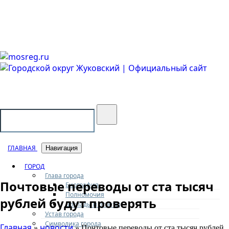
Городской округ Жуковский
Официальный сайт
ГЛАВНАЯ
Навигация
ГОРОД
Глава города
Почтовые переводы от ста тысяч
Биография
Полномочия
рублей будут проверять
Доклады и отчеты
Устав города
Символика города
Главная
новости
»
» Почтовые переводы от ста тысяч рублей