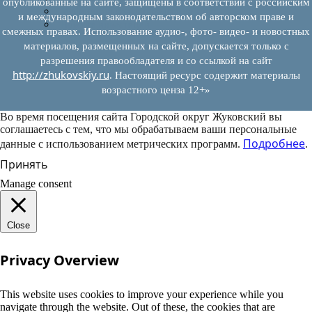
опубликованные на сайте, защищены в соответствии с российским
Муниципально-частное партнерство
и международным законодательством об авторском праве и
Новости инвестиций
смежных правах. Использование аудио-, фото- видео- и новостных
материалов, размещенных на сайте, допускается только с
разрешения правообладателя и со ссылкой на сайт
http://zhukovskiy.ru
. Настоящий ресурс содержит материалы
возрастного ценза 12+»
Во время посещения сайта Городской округ Жуковский вы
соглашаетесь с тем, что мы обрабатываем ваши персональные
Подробнее
данные с использованием метрических программ.
.
Принять
Manage consent
Close
Privacy Overview
This website uses cookies to improve your experience while you
navigate through the website. Out of these, the cookies that are