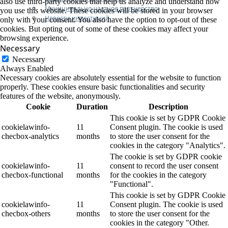
also use third-party cookies that help us analyze and understand how
Муниципально-частное партнерство
you use this website. These cookies will be stored in your browser
Новости инвестиций
only with your consent. You also have the option to opt-out of these
cookies. But opting out of some of these cookies may affect your
browsing experience.
Necessary
Necessary
Always Enabled
Necessary cookies are absolutely essential for the website to function
properly. These cookies ensure basic functionalities and security
features of the website, anonymously.
Cookie
Duration
Description
This cookie is set by GDPR Cookie
cookielawinfo-
11
Consent plugin. The cookie is used
checbox-analytics
months
to store the user consent for the
cookies in the category "Analytics".
The cookie is set by GDPR cookie
cookielawinfo-
11
consent to record the user consent
checbox-functional
months
for the cookies in the category
"Functional".
This cookie is set by GDPR Cookie
cookielawinfo-
11
Consent plugin. The cookie is used
checbox-others
months
to store the user consent for the
cookies in the category "Other.