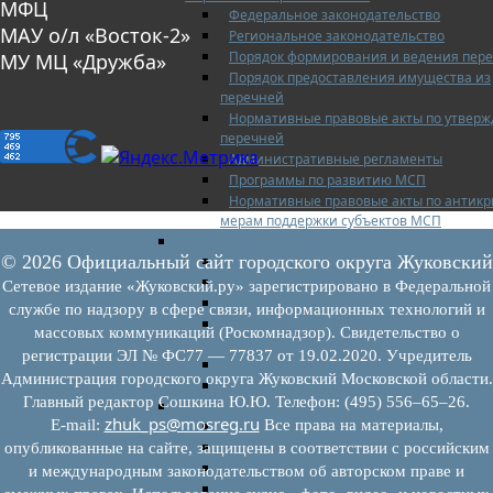
МФЦ
Федеральное законодательство
МАУ о/л «Восток-2»
Региональное законодательство
Порядок формирования и ведения пер
МУ МЦ «Дружба»
Порядок предоставления имущества из
перечней
Нормативные правовые акты по утвер
перечней
Административные регламенты
Программы по развитию МСП
Нормативные правовые акты по антик
мерам поддержки субъектов МСП
Имущество для бизнеса
© 2026 Официальный сайт городского округа Жуковский
Перечень имущества для МСП
Паспорта объектов, включенных в пере
Сетевое издание «Жуковский.ру» зарегистрировано в Федеральной
Информация о льготах
службе по надзору в сфере связи, информационных технологий и
Сведения о коммерческой недвижимос
массовых коммуникаций (Роскомнадзор). Свидетельство о
предлагаемой бизнесу
регистрации ЭЛ № ФС77 — 77837 от 19.02.2020. Учредитель
Сведения о проводимых торгах
Администрация городского округа Жуковский Московской области.
Инвестиционная карта Московской обл
Главный редактор Сошкина Ю.Ю. Телефон: (495) 556–65–26.
Коллегиальный орган
zhuk_ps@mosreg.ru
E‑mail:
Все права на материалы,
Регламентирующие документы
График заседаний
опубликованные на сайте, защищены в соответствии с российским
Протоколы заседаний
и международным законодательством об авторском праве и
Отчеты о деятельности коллегиального