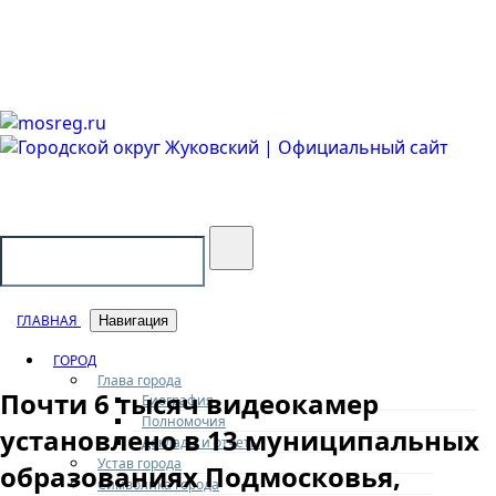
Городской округ Жуковский
Официальный сайт
ГЛАВНАЯ
Навигация
ГОРОД
Глава города
Почти 6 тысяч видеокамер
Биография
Полномочия
установлено в 13 муниципальных
Доклады и отчеты
Устав города
образованиях Подмосковья,
Символика города