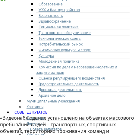
Образование
ЖКХ и благоустройство
Безопасность
Здравоохранение
Социальная политика
Транспортное обслуживание
Технологические схемы
Потребительский рынок
Физическая культура и спорт
Культура
Молодежная политика
Комиссия по делам несовершеннолетних и
защите их прав
Оценка регулирующего воздействия
Градостроительная деятельность
Дорожная деятельность
Архивное дело
Муниципальные учреждения
Контакты
СОВЕТ ДЕПУТАТОВ
«Видеонаблюдение установлено на объектах массового
Структура
Депутаты
пребывания людей – транспортных, спортивных
О Совете депутатов
объектах, территориях проживания команд и
Комиссии