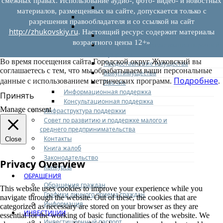
смежных правах. Использование аудио-, фото- видео- и новостных
Иные документы
материалов, размещенных на сайте, допускается только с
Материалы Корпорации МСП
разрешения правообладателя и со ссылкой на сайт
Вопрос-ответ
http://zhukovskiy.ru
. Настоящий ресурс содержит материалы
Общие вопросы
возрастного ценза 12+»
Наполнение и актуализация перечней
имущества
Во время посещения сайта Городской округ Жуковский вы
Предоставление имущества
соглашаетесь с тем, что мы обрабатываем ваши персональные
Выкуп имущества
Подробнее
данные с использованием метрических программ.
.
Прочие
Информационная поддержка
Принять
Консультационная поддержка
Manage consent
Инфраструктура поддержки
Совет по развитию и поддержке малого и
среднего предпринимательства
Контакты
Close
Книга жалоб
Законодательство
Privacy Overview
Конкурсы
ОБРАЩЕНИЯ
Обращения граждан
This website uses cookies to improve your experience while you
Графики личного приема граждан
navigate through the website. Out of these, the cookies that are
Информация
categorized as necessary are stored on your browser as they are
ИНВЕСТИЦИИ
essential for the working of basic functionalities of the website. We
Инвестиционный паспорт