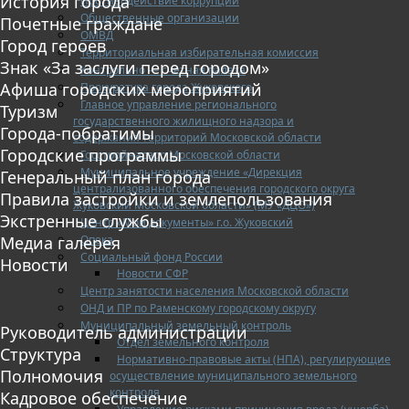
История города
Противодействие коррупции
Общественные организации
Почетные граждане
ОМВД
Город героев
Территориальная избирательная комиссия
Знак «За заслуги перед городом»
Контрольно — счетная палата
Афиша городских мероприятий
Прокуратура города Жуковского
Главное управление регионального
Туризм
государственного жилищного надзора и
Города-побратимы
содержания территорий Московской области
Городские программы
Госстройнадзор Московской области
Муниципальное учреждение «Дирекция
Генеральный план города
централизованного обеспечения городского округа
Правила застройки и землепользования
Жуковский Московской области» (МУ «ДЦО»)
Экстренные службы
Центр «Мои документы» г.о. Жуковский
Опека
Медиа галерея
Социальный фонд России
Новости
Новости СФР
Центр занятости населения Московской области
ОНД и ПР по Раменскому городскому округу
Муниципальный земельный контроль
Руководитель администрации
Отдел земельного контроля
Структура
Нормативно-правовые акты (НПА), регулирующие
Полномочия
осуществление муниципального земельного
контроля
Кадровое обеспечение