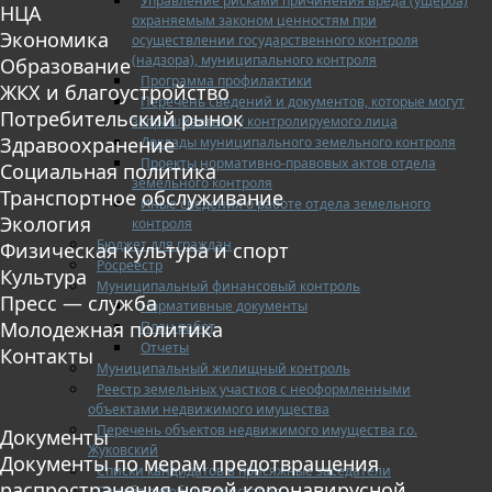
Управление рисками причинения вреда (ущерба)
НЦА
охраняемым законом ценностям при
Экономика
осуществлении государственного контроля
(надзора), муниципального контроля
Образование
Программа профилактики
ЖКХ и благоустройство
Перечень сведений и документов, которые могут
Потребительский рынок
запрашиваться у контролируемого лица
Здравоохранение
Доклады муниципального земельного контроля
Проекты нормативно-правовых актов отдела
Социальная политика
земельного контроля
Транспортное обслуживание
Иные сведения о работе отдела земельного
Экология
контроля
Бюджет для граждан
Физическая культура и спорт
Росреестр
Культура
Муниципальный финансовый контроль
Пресс — служба
Нормативные документы
Молодежная политика
План работ
Отчеты
Контакты
Муниципальный жилищный контроль
Реестр земельных участков с неоформленными
объектами недвижимого имущества
Перечень объектов недвижимого имущества г.о.
Документы
Жуковский
Документы по мерам предотвращения
Списки кандидатов в присяжные заседатели
распространения новой коронавирусной
Служба судебных приставов