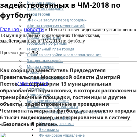
задействованных в ЧМ-2018 по
История города
Почетные граждане
футболу
Город героев
Знак «За заслуги перед городом»
Афиша городских мероприятий
Главная
новости
»
» Почти 6 тысяч видеокамер установлено в
Туризм
13 муниципальных образованиях Подмосковья,
Города-побратимы
задействованных в ЧМ-2018 по футболу
Городские программы
Генеральный план города
Просмотров: 2298
Правила застройки и землепользования
Экстренные службы
Медиа галерея
Как сообщил заместитель Председателя
Новости
Правительства Московской области Дмитрий
Авиаград Жуковский
Пестов, на территории 13 муниципальных
АДМИНИСТРАЦИЯ
Структура
образований Подмосковья, в которых расположены
Полномочия
тренировочные площадки, гостиницы и другие
Кадровое обеспечение
объекты, задействованные в проведении
Направления деятельности
Чемпионата мира по футболу, установлено порядка
Участникам СВО и членам их семей
6 тысяч видеокамер, интегрированных в систему
Жилищная сфера
«Безопасный регион».
Наружная реклама
Экономика
Финансовое управление