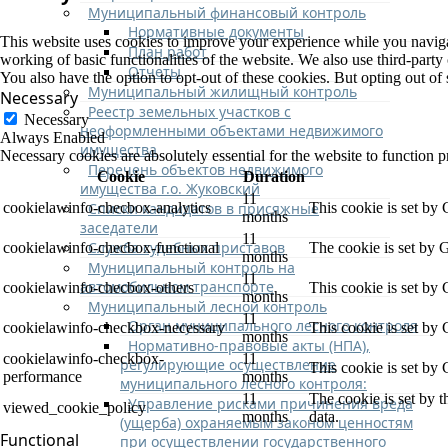
Муниципальный финансовый контроль
Нормативные документы
This website uses cookies to improve your experience while you navigate
План работ
working of basic functionalities of the website. We also use third-part
Отчеты
You also have the option to opt-out of these cookies. But opting out o
Муниципальный жилищный контроль
Necessary
Реестр земельных участков с
Necessary
неоформленными объектами недвижимого
Always Enabled
имущества
Necessary cookies are absolutely essential for the website to function p
Перечень объектов недвижимого
Cookie
Duration
имущества г.о. Жуковский
11
Списки кандидатов в присяжные
cookielawinfo-checbox-analytics
This cookie is set by
months
заседатели
11
Служба судебных приставов
cookielawinfo-checbox-functional
The cookie is set by 
months
Муниципальный контроль на
11
автомобильном транспорте
cookielawinfo-checbox-others
This cookie is set by
months
Муниципальный лесной контроль
11
Орган муниципального лесного контроля
cookielawinfo-checkbox-necessary
This cookie is set by
months
Нормативно-правовые акты (НПА),
cookielawinfo-checkbox-
11
регулирующие осуществление
This cookie is set by
performance
months
муниципального лесного контроля:
11
The cookie is set by 
Управление рисками причинения вреда
viewed_cookie_policy
months
data.
(ущерба) охраняемым законом ценностям
Functional
при осуществлении государственного