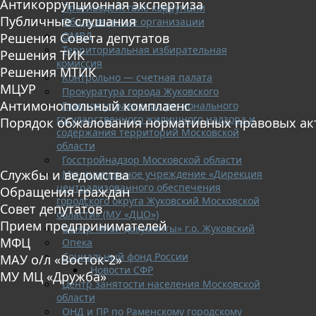
Антикоррупционная экспертиза
Противодействие коррупции
Публичные слушания
Общественные организации
ОМВД
Решения Совета депутатов
Территориальная избирательная
Решения ТИК
комиссия
Решения МТИК
Контрольно — счетная палата
МЦУР
Прокуратура города Жуковского
Антимонопольный комплаенс
Главное управление регионального
государственного жилищного надзора и
Порядок обжалования нормативных правовых ак
содержания территорий Московской
области
Госстройнадзор Московской области
Службы и ведомства
Муниципальное учреждение «Дирекция
централизованного обеспечения
Обращения граждан
городского округа Жуковский Московской
Совет депутатов
области» (МУ «ДЦО»)
Прием предпринимателей
Центр «Мои документы» г.о. Жуковский
МФЦ
Опека
Социальный фонд России
МАУ о/л «Восток-2»
Новости СФР
МУ МЦ «Дружба»
Центр занятости населения Московской
области
ОНД и ПР по Раменскому городскому