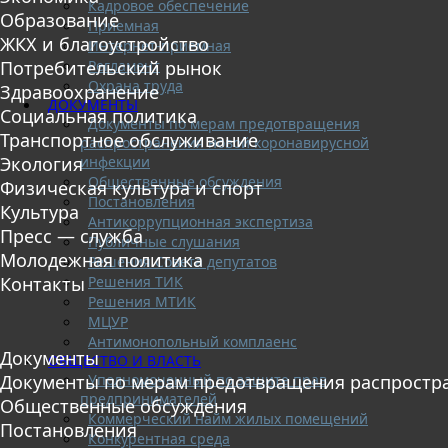
Кадровое обеспечение
Образование
Приемная
ЖКХ и благоустройство
Интернет-приемная
Регламент
Потребительский рынок
Охрана труда
Здравоохранение
ДОКУМЕНТЫ
Социальная политика
Документы по мерам предотвращения
Транспортное обслуживание
распространения новой коронавирусной
инфекции
Экология
Общественные обсуждения
Физическая культура и спорт
Постановления
Культура
Антикоррупционная экспертиза
Пресс — служба
Публичные слушания
Молодежная политика
Решения Совета депутатов
Решения ТИК
Контакты
Решения МТИК
МЦУР
Антимонопольный комплаенс
Документы
ОБЩЕСТВО И ВЛАСТЬ
Уполномоченный по защите прав
Документы по мерам предотвращения распростр
предпринимателей
Общественные обсуждения
Коммерческий найм жилых помещений
Постановления
Конкурентная среда