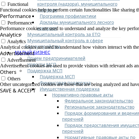
контроля (надзора), муниципального
Functional
контроля
Functional cookies help to perform certain functionalities like sharing t
Performance
Программа профилактики
Доклады муниципального лесного
Performance
контроля
Performance cookies are used to understand and analyze the key performa
Муниципальный контроль за ЕТО
Analytics
Муниципальный контроль в сфере
Analytics
благоустройства
Analytical cookies are used to understand how visitors interact with the
МАЛЫЙ БИЗНЕС
Advertisement
Прием предпринимателей
Advertisement
Новости МСП
Advertisement cookies are used to provide visitors with relevant ads a
Поддержка МСП
Others
Поддержка МСП
Others
Финансовая поддержка
Other uncategorized cookies are those that are being analyzed and have 
Имущественная поддержка
SAVE & ACCEPT
Нормативно-правовые акты
Федеральное законодательство
Региональное законодательство
Порядок формирования и ведени
перечней
Порядок предоставления имущест
перечней
Нормативные правовые акты по