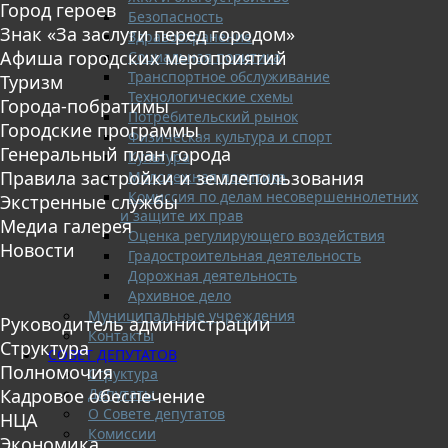
Город героев
Безопасность
Знак «За заслуги перед городом»
Здравоохранение
Афиша городских мероприятий
Социальная политика
Транспортное обслуживание
Туризм
Технологические схемы
Города-побратимы
Потребительский рынок
Городские программы
Физическая культура и спорт
Генеральный план города
Культура
Правила застройки и землепользования
Молодежная политика
Комиссия по делам несовершеннолетних
Экстренные службы
и защите их прав
Медиа галерея
Оценка регулирующего воздействия
Новости
Градостроительная деятельность
Дорожная деятельность
Архивное дело
Муниципальные учреждения
Руководитель администрации
Контакты
Структура
СОВЕТ ДЕПУТАТОВ
Полномочия
Структура
Депутаты
Кадровое обеспечение
О Совете депутатов
НЦА
Комиссии
Экономика