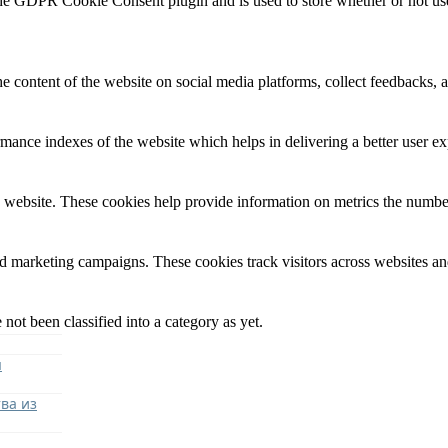
the GDPR Cookie Consent plugin and is used to store whether or not user
he content of the website on social media platforms, collect feedbacks, a
nce indexes of the website which helps in delivering a better user expe
 website. These cookies help provide information on metrics the number o
nd marketing campaigns. These cookies track visitors across websites an
not been classified into a category as yet.
я
ва из