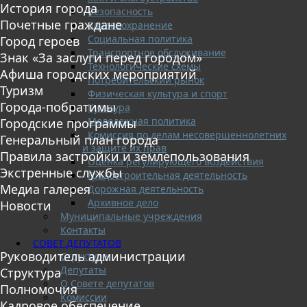
История города
Безопасность
Почетные граждане
Здравоохранение
Социальная политика
Город героев
Транспортное обслуживание
Знак «За заслуги перед городом»
Технологические схемы
Афиша городских мероприятий
Потребительский рынок
Туризм
Физическая культура и спорт
Города-побратимы
Культура
Молодежная политика
Городские программы
Комиссия по делам несовершеннолетних
Генеральный план города
и защите их прав
Правила застройки и землепользования
Оценка регулирующего воздействия
Экстренные службы
Градостроительная деятельность
Медиа галерея
Дорожная деятельность
Архивное дело
Новости
Муниципальные учреждения
Контакты
СОВЕТ ДЕПУТАТОВ
Руководитель администрации
Структура
Депутаты
Структура
О Совете депутатов
Полномочия
Комиссии
Кадровое обеспечение