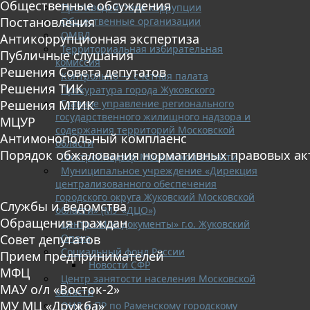
Общественные обсуждения
Противодействие коррупции
Постановления
Общественные организации
ОМВД
Антикоррупционная экспертиза
Территориальная избирательная
Публичные слушания
комиссия
Решения Совета депутатов
Контрольно — счетная палата
Решения ТИК
Прокуратура города Жуковского
Главное управление регионального
Решения МТИК
государственного жилищного надзора и
МЦУР
содержания территорий Московской
Антимонопольный комплаенс
области
Порядок обжалования нормативных правовых ак
Госстройнадзор Московской области
Муниципальное учреждение «Дирекция
централизованного обеспечения
городского округа Жуковский Московской
Службы и ведомства
области» (МУ «ДЦО»)
Обращения граждан
Центр «Мои документы» г.о. Жуковский
Опека
Совет депутатов
Социальный фонд России
Прием предпринимателей
Новости СФР
МФЦ
Центр занятости населения Московской
МАУ о/л «Восток-2»
области
МУ МЦ «Дружба»
ОНД и ПР по Раменскому городскому