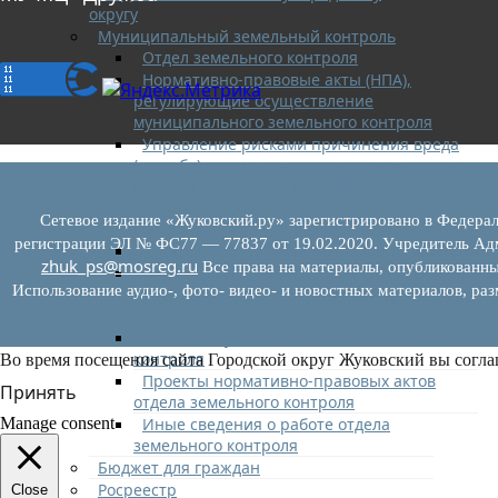
округу
Муниципальный земельный контроль
Отдел земельного контроля
Нормативно-правовые акты (НПА),
регулирующие осуществление
муниципального земельного контроля
Управление рисками причинения вреда
(ущерба) охраняемым законом ценностям
при осуществлении государственного
контроля (надзора), муниципального
Сетевое издание «Жуковский.ру» зарегистрировано в Федерал
контроля
регистрации ЭЛ № ФС77 — 77837 от 19.02.2020. Учредитель Адм
Программа профилактики
zhuk_ps@mosreg.ru
Все права на материалы, опубликованны
Перечень сведений и документов, которые
Использование аудио-, фото- видео- и новостных материалов, ра
могут запрашиваться у контролируемого
лица
Доклады муниципального земельного
контроля
Во время посещения сайта Городской округ Жуковский вы согла
Проекты нормативно-правовых актов
Принять
отдела земельного контроля
Иные сведения о работе отдела
Manage consent
земельного контроля
Бюджет для граждан
Росреестр
Close