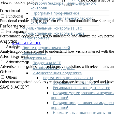
11
The cookie is set by 
viewed_cookie_policy
контроля (надзора), муниципального
months
data.
контроля
Functional
Программа профилактики
Functional
Доклады муниципального лесного
Functional cookies help to perform certain functionalities like sharing t
контроля
Performance
Муниципальный контроль за ЕТО
Performance
Муниципальный контроль в сфере
Performance cookies are used to understand and analyze the key performa
благоустройства
Analytics
МАЛЫЙ БИЗНЕС
Analytics
Прием предпринимателей
Analytical cookies are used to understand how visitors interact with the
Новости МСП
Advertisement
Поддержка МСП
Advertisement
Поддержка МСП
Advertisement cookies are used to provide visitors with relevant ads a
Финансовая поддержка
Others
Имущественная поддержка
Others
Нормативно-правовые акты
Other uncategorized cookies are those that are being analyzed and have 
Федеральное законодательство
SAVE & ACCEPT
Региональное законодательство
Порядок формирования и ведени
перечней
Порядок предоставления имущест
перечней
Нормативные правовые акты по