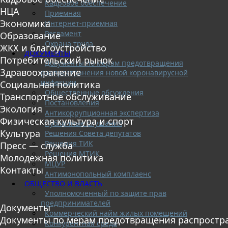
Кадровое обеспечение
НЦА
Приемная
Экономика
Интернет-приемная
Регламент
Образование
Охрана труда
ЖКХ и благоустройство
ДОКУМЕНТЫ
Потребительский рынок
Документы по мерам предотвращения
Здравоохранение
распространения новой коронавирусной
инфекции
Социальная политика
Общественные обсуждения
Транспортное обслуживание
Постановления
Экология
Антикоррупционная экспертиза
Физическая культура и спорт
Публичные слушания
Культура
Решения Совета депутатов
Решения ТИК
Пресс — служба
Решения МТИК
Молодежная политика
МЦУР
Контакты
Антимонопольный комплаенс
ОБЩЕСТВО И ВЛАСТЬ
Уполномоченный по защите прав
предпринимателей
Документы
Коммерческий найм жилых помещений
Документы по мерам предотвращения распростр
Конкурентная среда