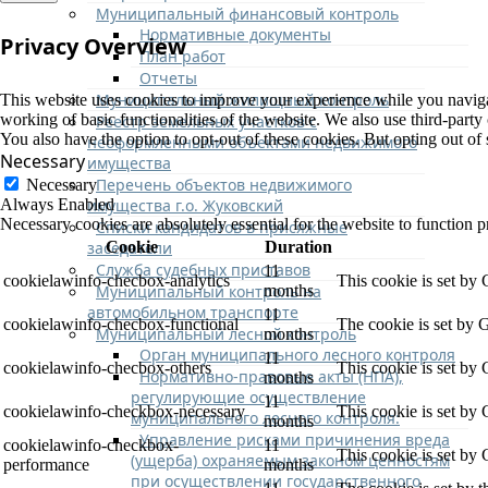
Муниципальный финансовый контроль
Нормативные документы
Privacy Overview
План работ
Отчеты
Муниципальный жилищный контроль
This website uses cookies to improve your experience while you navigate
working of basic functionalities of the website. We also use third-part
Реестр земельных участков с
You also have the option to opt-out of these cookies. But opting out o
неоформленными объектами недвижимого
Necessary
имущества
Перечень объектов недвижимого
Necessary
имущества г.о. Жуковский
Always Enabled
Necessary cookies are absolutely essential for the website to function p
Списки кандидатов в присяжные
заседатели
Cookie
Duration
Служба судебных приставов
11
cookielawinfo-checbox-analytics
This cookie is set by
Муниципальный контроль на
months
автомобильном транспорте
11
cookielawinfo-checbox-functional
The cookie is set by 
Муниципальный лесной контроль
months
Орган муниципального лесного контроля
11
cookielawinfo-checbox-others
This cookie is set by
Нормативно-правовые акты (НПА),
months
регулирующие осуществление
11
cookielawinfo-checkbox-necessary
This cookie is set by
муниципального лесного контроля:
months
Управление рисками причинения вреда
cookielawinfo-checkbox-
11
This cookie is set by
(ущерба) охраняемым законом ценностям
performance
months
при осуществлении государственного