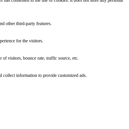
 has consented to the use of cookies. It does not store any personal
nd other third-party features.
rience for the visitors.
f visitors, bounce rate, traffic source, etc.
d collect information to provide customized ads.