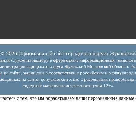
© 2026 Официальный сайт городского округа Жуковский
ьной службе по надзору в сфере связи, информационных технолог
инистрация городского округа Жуковский Московской области. Гла
е на сайте, защищены в соответствии с российским и международн
змещенных на сайте, допускается только с разрешения правообладат
содержит материалы возрастного ценза 12+»
шаетесь с тем, что мы обрабатываем ваши персональные данные