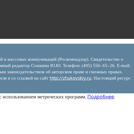
ий и массовых коммуникаций (Роскомнадзор). Свидетельство о
вный редактор Сошкина Ю.Ю. Телефон: (495) 556–65–26. E‑mail:
ым законодательством об авторском праве и смежных правах.
http://zhukovskiy.ru
еля и со ссылкой на сайт
. Настоящий ресурс
Подробнее
 с использованием метрических программ.
.