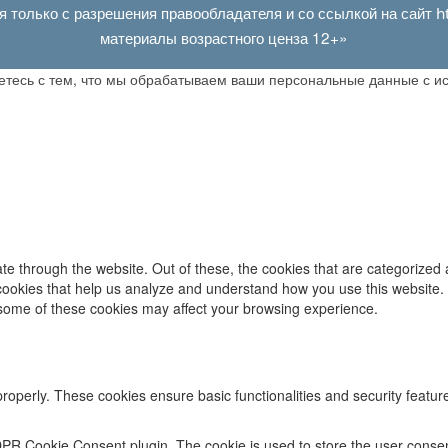
я только с разрешения правообладателя и со ссылкой на сайт
h
материалы возрастного ценза 12+»
аетесь с тем, что мы обрабатываем ваши персональные данные с 
e through the website. Out of these, the cookies that are categorized 
y cookies that help us analyze and understand how you use this website.
f some of these cookies may affect your browsing experience.
properly. These cookies ensure basic functionalities and security featu
DPR Cookie Consent plugin. The cookie is used to store the user consent