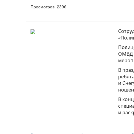
Просмотров: 2396
Сотруд
«Поли
Полице
ОМВД 
меропр
В праз
ребята
и Снег
ношен
В конц
специа
и раск