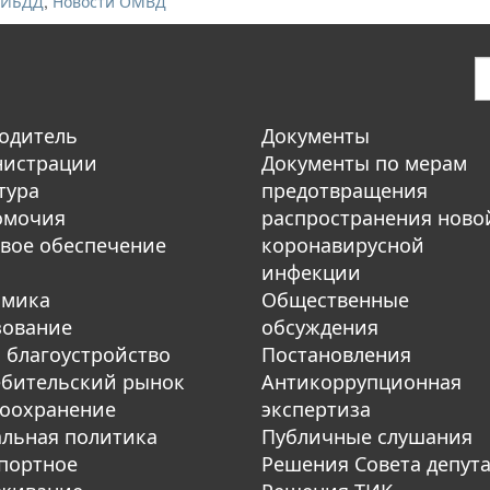
,
ГИБДД
Новости ОМВД
одитель
Документы
нистрации
Документы по мерам
тура
предотвращения
омочия
распространения ново
вое обеспечение
коронавирусной
инфекции
омика
Общественные
зование
обсуждения
 благоустройство
Постановления
бительский рынок
Антикоррупционная
оохранение
экспертиза
льная политика
Публичные слушания
портное
Решения Совета депут