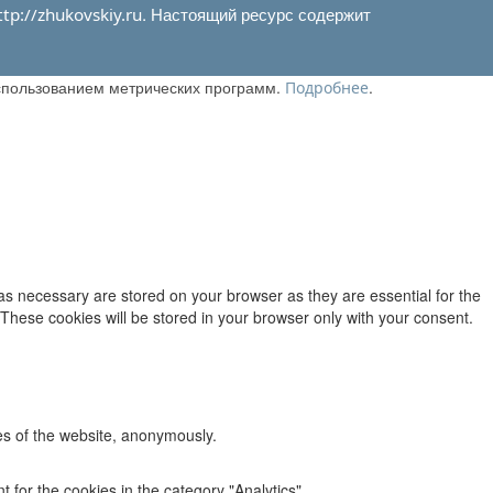
. Настоящий ресурс содержит
ttp://zhukovskiy.ru
использованием метрических программ.
.
Подробнее
as necessary are stored on your browser as they are essential for the
 These cookies will be stored in your browser only with your consent.
res of the website, anonymously.
 for the cookies in the category "Analytics".