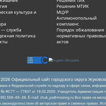
уживание
Решения ТИК
гия
Решения МТИК
еская культура и
МЦУР
Антимонопольный
ура
комплаенс
 — служба
Порядок обжалования
ежная политика
нормативных правовы
кты
актов
 2026 Официальный сайт городского округа Жуковск
овано в Федеральной службе по надзору в сфере связи, информ
Л № ФС77 — 77837 от 19.02.2020. Учредитель Администрация г
95) 556–65–26. E‑mail:
Все права на мате
zhuk_ps@mosreg.ru
 законодательством об авторском праве и смежных правах. Испо