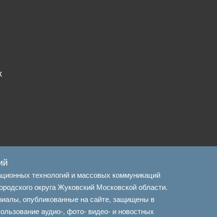
х
ий
ационных технологий и массовых коммуникаций
ородского округа Жуковский Московской области.
риалы, опубликованные на сайте, защищены в
льзование аудио-, фото- видео- и новостных