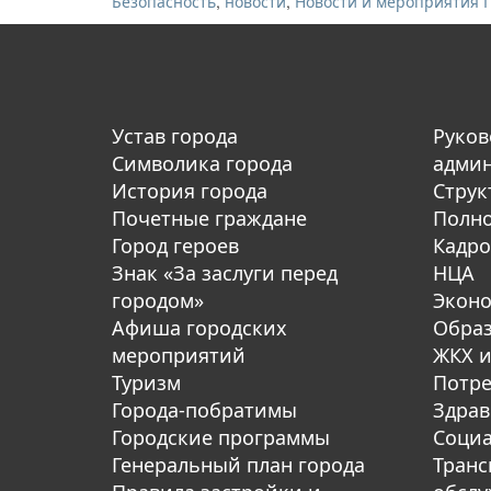
,
,
Безопасность
новости
Новости и мероприятия 
Устав города
Руков
Символика города
адми
История города
Струк
Почетные граждане
Полн
Город героев
Кадро
Знак «За заслуги перед
НЦА
городом»
Экон
Афиша городских
Обра
мероприятий
ЖКХ и
Туризм
Потре
Города-побратимы
Здрав
Городские программы
Социа
Генеральный план города
Транс