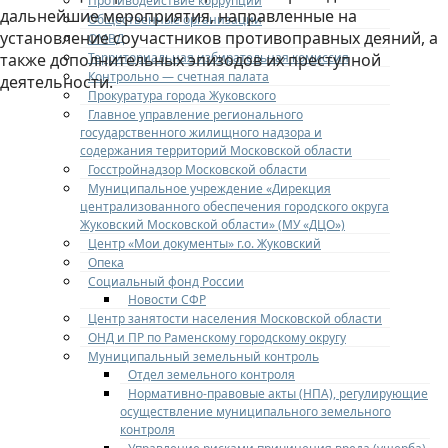
Противодействие коррупции
дальнейшие мероприятия, направленные на
Общественные организации
установление соучастников противоправных деяний, а
ОМВД
Территориальная избирательная комиссия
также дополнительных эпизодов их преступной
Контрольно — счетная палата
деятельности.
Прокуратура города Жуковского
Главное управление регионального
государственного жилищного надзора и
содержания территорий Московской области
Госстройнадзор Московской области
Муниципальное учреждение «Дирекция
централизованного обеспечения городского округа
Жуковский Московской области» (МУ «ДЦО»)
Центр «Мои документы» г.о. Жуковский
Опека
Социальный фонд России
Новости СФР
Центр занятости населения Московской области
ОНД и ПР по Раменскому городскому округу
Муниципальный земельный контроль
Отдел земельного контроля
Нормативно-правовые акты (НПА), регулирующие
осуществление муниципального земельного
контроля