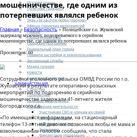
мошенничестве, где одним из
История города
Почетные граждане
потерпевших являлся ребенок
Город героев
Знак «За заслуги перед городом»
Афиша городских мероприятий
Главная
Безопасность
»
» Полицейские г.о. Жуковский
Туризм
задержали мужчину, подозреваемого в серийном
Города-побратимы
мошенничестве, где одним из потерпевших являлся ребенок
Городские программы
Генеральный план города
Просмотров: 60
Правила застройки и землепользования
Экстренные службы
Медиа галерея
Новости
Авиаград Жуковский
Сотрудники уголовного розыска ОМВД России по г.о.
АДМИНИСТРАЦИЯ
Жуковский в результате оперативно-розыскных
Структура
мероприятий по подозрению в серийном
Полномочия
мошенничестве задержали 41-летнего жителя
Кадровое обеспечение
Богородского г.о.
Направления деятельности
Участникам СВО и членам их семей
«По имеющейся информации, на стационарный
Жилищная сфера
телефон 13-летней девочке позвонила якобы её мама и
Наружная реклама
Экономика
взволнованным голосом сообщила, что стала
Финансовое управление