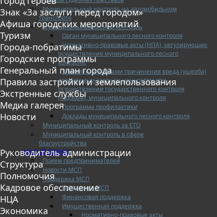
Город героев
Муниципальный контроль на автомобильном
Знак «За заслуги перед городом»
транспорте
Афиша городских мероприятий
Муниципальный лесной контроль
Туризм
Орган муниципального лесного контроля
Нормативно-правовые акты (НПА), регулирующие
Города-побратимы
осуществление муниципального лесного
Городские программы
контроля:
Генеральный план города
Управление рисками причинения вреда (ущерба)
охраняемым законом ценностям при
Правила застройки и землепользования
осуществлении государственного контроля
Экстренные службы
(надзора), муниципального контроля
Медиа галерея
Программа профилактики
Новости
Доклады муниципального лесного контроля
Муниципальный контроль за ЕТО
Муниципальный контроль в сфере
благоустройства
Руководитель администрации
МАЛЫЙ БИЗНЕС
Прием предпринимателей
Структура
Новости МСП
Полномочия
Поддержка МСП
Кадровое обеспечение
Поддержка МСП
Финансовая поддержка
НЦА
Имущественная поддержка
Экономика
Нормативно-правовые акты