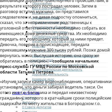
виновницей дорожно-транспортного происшествия, в
Образование
результате которого пострадал человек. Затем в
ЖКХ и благоустройство
разговор вступил мужчина, он представился
Безопасность
следователем и, не давая подростку опомниться,
Здравоохранение
сказал, что за непривлечение родственницы к
Социальная политика
Транспортное обслуживание
уголовной ответственности необходимо собрать все
Технологические схемы
имеющиеся дома денежные средства. Их необходимо
Потребительский рынок
передать его помощнику, который за ними приедет.
Физическая культура и спорт
Девочка, поверив в происходящее, передала
Культура
приехавшему мужчине 300 тысяч рублей. Позже домой
Молодежная политика
вернулась мама. Выслушав историю, она сразу же
Комиссия по делам несовершеннолетних и
защите их прав
обратилась в полицию», –
сообщила начальник
Оценка регулирующего воздействия
пресс-службы ГУ МВД России по Московской
Градостроительная деятельность
области Татьяна Петрова
.
Дорожная деятельность
Архивное дело
«Изучив записи камер видеонаблюдения, оперативники
Муниципальные учреждения
установили, что деньги забирал водитель такси. Он
Контакты
отвез их в г.о. Балашиха и передал неизвестному
СОВЕТ ДЕПУТАТОВ
гражданину, которого в кратчайшие сроки полицейские
Структура
Депутаты
задержали по месту жительства в Богородском г.о.
О Совете депутатов
Комиссии