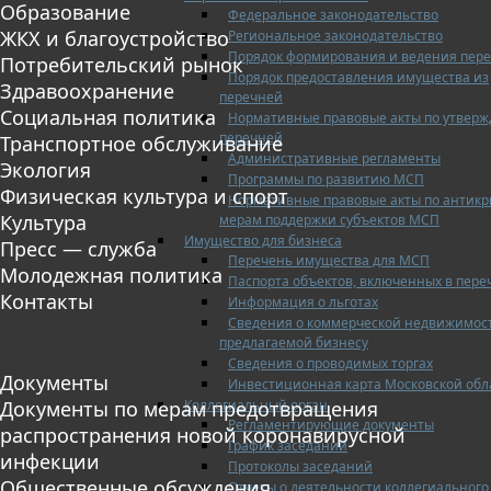
Образование
Федеральное законодательство
ЖКХ и благоустройство
Региональное законодательство
Порядок формирования и ведения пер
Потребительский рынок
Порядок предоставления имущества из
Здравоохранение
перечней
Социальная политика
Нормативные правовые акты по утвер
перечней
Транспортное обслуживание
Административные регламенты
Экология
Программы по развитию МСП
Физическая культура и спорт
Нормативные правовые акты по антик
Культура
мерам поддержки субъектов МСП
Имущество для бизнеса
Пресс — служба
Перечень имущества для МСП
Молодежная политика
Паспорта объектов, включенных в пере
Контакты
Информация о льготах
Сведения о коммерческой недвижимос
предлагаемой бизнесу
Сведения о проводимых торгах
Документы
Инвестиционная карта Московской обл
Коллегиальный орган
Документы по мерам предотвращения
Регламентирующие документы
распространения новой коронавирусной
График заседаний
инфекции
Протоколы заседаний
Общественные обсуждения
Отчеты о деятельности коллегиального