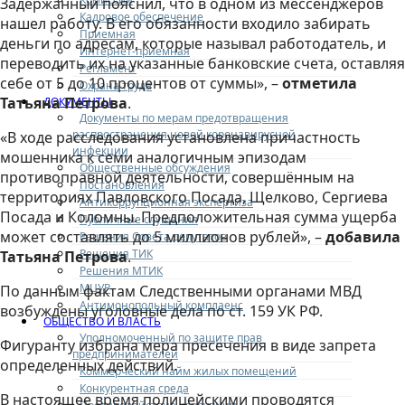
Задержанный пояснил, что в одном из мессенджеров
Кадровое обеспечение
нашел работу. В его обязанности входило забирать
Приемная
деньги по адресам, которые называл работодатель, и
Интернет-приемная
переводить их на указанные банковские счета, оставляя
Регламент
себе от 5 до 10 процентов от суммы», –
отметила
Охрана труда
Татьяна Петрова
.
ДОКУМЕНТЫ
Документы по мерам предотвращения
распространения новой коронавирусной
«В ходе расследования установлена причастность
инфекции
мошенника к семи аналогичным эпизодам
Общественные обсуждения
противоправной деятельности, совершённым на
Постановления
территориях Павловского Посада, Щелково, Сергиева
Антикоррупционная экспертиза
Посада и Коломны. Предположительная сумма ущерба
Публичные слушания
может составлять до 5 миллионов рублей», –
добавила
Решения Совета депутатов
Решения ТИК
Татьяна Петрова
.
Решения МТИК
МЦУР
По данным фактам Следственными органами МВД
Антимонопольный комплаенс
возбуждены уголовные дела по ст. 159 УК РФ.
ОБЩЕСТВО И ВЛАСТЬ
Уполномоченный по защите прав
Фигуранту избрана мера пресечения в виде запрета
предпринимателей
определенных действий.
Коммерческий найм жилых помещений
Конкурентная среда
В настоящее время полицейскими проводятся