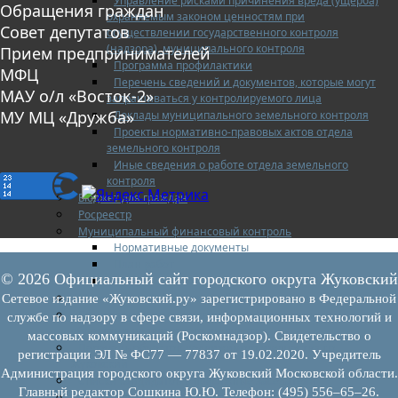
Управление рисками причинения вреда (ущерба)
Обращения граждан
охраняемым законом ценностям при
Совет депутатов
осуществлении государственного контроля
(надзора), муниципального контроля
Прием предпринимателей
Программа профилактики
МФЦ
Перечень сведений и документов, которые могут
МАУ о/л «Восток-2»
запрашиваться у контролируемого лица
МУ МЦ «Дружба»
Доклады муниципального земельного контроля
Проекты нормативно-правовых актов отдела
земельного контроля
Иные сведения о работе отдела земельного
контроля
Бюджет для граждан
Росреестр
Муниципальный финансовый контроль
Нормативные документы
План работ
© 2026 Официальный сайт городского округа Жуковский
Отчеты
Муниципальный жилищный контроль
Сетевое издание «Жуковский.ру» зарегистрировано в Федеральной
Реестр земельных участков с неоформленными
службе по надзору в сфере связи, информационных технологий и
объектами недвижимого имущества
массовых коммуникаций (Роскомнадзор). Свидетельство о
Перечень объектов недвижимого имущества г.о.
регистрации ЭЛ № ФС77 — 77837 от 19.02.2020. Учредитель
Жуковский
Администрация городского округа Жуковский Московской области.
Списки кандидатов в присяжные заседатели
Главный редактор Сошкина Ю.Ю. Телефон: (495) 556–65–26.
Служба судебных приставов