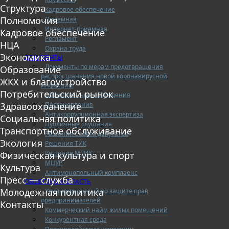
Структура
Кадровое обеспечение
Полномочия
Приемная
Интернет-приемная
Кадровое обеспечение
Регламент
НЦА
Охрана труда
Экономика
ДОКУМЕНТЫ
Документы по мерам предотвращения
Образование
распространения новой коронавирусной
ЖКХ и благоустройство
инфекции
Потребительский рынок
Общественные обсуждения
Постановления
Здравоохранение
Антикоррупционная экспертиза
Социальная политика
Публичные слушания
Транспортное обслуживание
Решения Совета депутатов
Экология
Решения ТИК
Решения МТИК
Физическая культура и спорт
МЦУР
Культура
Антимонопольный комплаенс
Пресс — служба
ОБЩЕСТВО И ВЛАСТЬ
Молодежная политика
Уполномоченный по защите прав
предпринимателей
Контакты
Коммерческий найм жилых помещений
Конкурентная среда