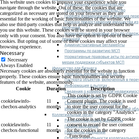
This website uses cookies to improve your experience while you
Федеральное законодательство
navigate through the website. Out of these, the cookies that are
Региональное законодательство
categorized as necessary are stored on your browser as they are
Порядок формирования и ведения пер
essential for the working of basic functionalities of the website. We
Порядок предоставления имущества из
also use third-party cookies that help us analyze and understand how
перечней
you use this website. These cookies will be stored in your browser
Нормативные правовые акты по утвер
only with your consent. You also have the option to opt-out of these
перечней
cookies. But opting out of some of these cookies may affect your
Административные регламенты
browsing experience.
Программы по развитию МСП
Necessary
Нормативные правовые акты по антик
Necessary
мерам поддержки субъектов МСП
Always Enabled
Имущество для бизнеса
Necessary cookies are absolutely essential for the website to function
Перечень имущества для МСП
properly. These cookies ensure basic functionalities and security
Паспорта объектов, включенных в пере
features of the website, anonymously.
Информация о льготах
Cookie
Duration
Description
Сведения о коммерческой недвижимос
This cookie is set by GDPR Cookie
предлагаемой бизнесу
cookielawinfo-
11
Consent plugin. The cookie is used
Сведения о проводимых торгах
checbox-analytics
months
to store the user consent for the
Инвестиционная карта Московской обл
cookies in the category "Analytics".
Коллегиальный орган
The cookie is set by GDPR cookie
Регламентирующие документы
cookielawinfo-
11
consent to record the user consent
График заседаний
checbox-functional
months
for the cookies in the category
Протоколы заседаний
"Functional".
Отчеты о деятельности коллегиального