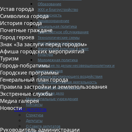
Образование
Устав города
ЖКХ и благоустройство
Символика города
Безопасность
Здравоохранение
История города
Социальная политика
Почетные граждане
Транспортное обслуживание
Город героев
Технологические схемы
Потребительский рынок
Знак «За заслуги перед городом»
Физическая культура и спорт
Афиша городских мероприятий
Культура
Туризм
Молодежная политика
Города-побратимы
Комиссия по делам несовершеннолетних и
защите их прав
Городские программы
Оценка регулирующего воздействия
Генеральный план города
Градостроительная деятельность
Правила застройки и землепользования
Дорожная деятельность
Экстренные службы
Архивное дело
Муниципальные учреждения
Медиа галерея
Контакты
Новости
СОВЕТ ДЕПУТАТОВ
Структура
Депутаты
О Совете депутатов
Руководитель администрации
Комиссии