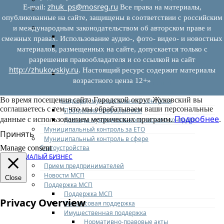
zhuk_ps@mosreg.ru
E‑mail:
Все права на материалы,
Муниципальный контроль на автомобильном
опубликованные на сайте, защищены в соответствии с российским
транспорте
Муниципальный лесной контроль
и международным законодательством об авторском праве и
Орган муниципального лесного контроля
смежных правах. Использование аудио-, фото- видео- и новостных
Нормативно-правовые акты (НПА), регулирующие
материалов, размещенных на сайте, допускается только с
осуществление муниципального лесного
разрешения правообладателя и со ссылкой на сайт
контроля:
http://zhukovskiy.ru
. Настоящий ресурс содержит материалы
Управление рисками причинения вреда (ущерба)
возрастного ценза 12+»
охраняемым законом ценностям при
осуществлении государственного контроля
Во время посещения сайта Городской округ Жуковский вы
(надзора), муниципального контроля
соглашаетесь с тем, что мы обрабатываем ваши персональные
Программа профилактики
Подробнее
данные с использованием метрических программ.
.
Доклады муниципального лесного контроля
Муниципальный контроль за ЕТО
Принять
Муниципальный контроль в сфере
благоустройства
Manage consent
МАЛЫЙ БИЗНЕС
Прием предпринимателей
Новости МСП
Close
Поддержка МСП
Поддержка МСП
Privacy Overview
Финансовая поддержка
Имущественная поддержка
Нормативно-правовые акты