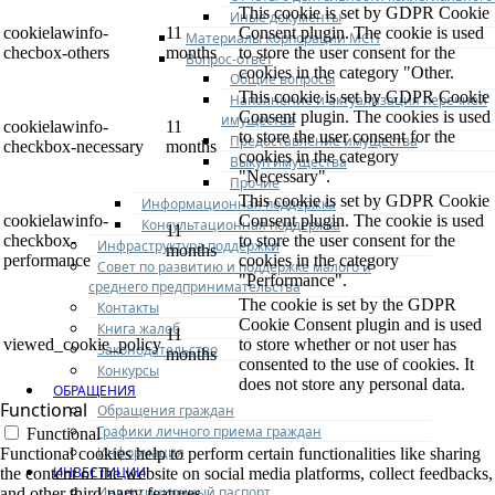
This cookie is set by GDPR Cookie
Иные документы
cookielawinfo-
11
Consent plugin. The cookie is used
Материалы Корпорации МСП
checbox-others
months
to store the user consent for the
Вопрос-ответ
cookies in the category "Other.
Общие вопросы
This cookie is set by GDPR Cookie
Наполнение и актуализация перечней
Consent plugin. The cookies is used
имущества
cookielawinfo-
11
to store the user consent for the
Предоставление имущества
checkbox-necessary
months
cookies in the category
Выкуп имущества
"Necessary".
Прочие
This cookie is set by GDPR Cookie
Информационная поддержка
cookielawinfo-
Consent plugin. The cookie is used
Консультационная поддержка
11
checkbox-
to store the user consent for the
Инфраструктура поддержки
months
performance
cookies in the category
Совет по развитию и поддержке малого и
"Performance".
среднего предпринимательства
The cookie is set by the GDPR
Контакты
Cookie Consent plugin and is used
Книга жалоб
11
viewed_cookie_policy
to store whether or not user has
Законодательство
months
consented to the use of cookies. It
Конкурсы
does not store any personal data.
ОБРАЩЕНИЯ
Functional
Обращения граждан
Графики личного приема граждан
Functional
Информация
Functional cookies help to perform certain functionalities like sharing
ИНВЕСТИЦИИ
the content of the website on social media platforms, collect feedbacks,
Инвестиционный паспорт
and other third-party features.