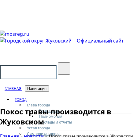
Городской округ Жуковский
Официальный сайт
ГЛАВНАЯ
Навигация
ГОРОД
Глава города
Покос травы производится в
Биография
Полномочия
Жуковском
Доклады и отчеты
Устав города
Символика города
Главная
новости
»
» Покос травы производится в Жуковском