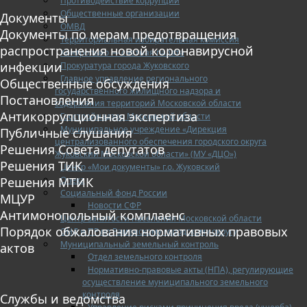
Противодействие коррупции
Общественные организации
Документы
ОМВД
Документы по мерам предотвращения
Территориальная избирательная комиссия
распространения новой коронавирусной
Контрольно — счетная палата
инфекции
Прокуратура города Жуковского
Главное управление регионального
Общественные обсуждения
государственного жилищного надзора и
Постановления
содержания территорий Московской области
Антикоррупционная экспертиза
Госстройнадзор Московской области
Муниципальное учреждение «Дирекция
Публичные слушания
централизованного обеспечения городского округа
Решения Совета депутатов
Жуковский Московской области» (МУ «ДЦО»)
Решения ТИК
Центр «Мои документы» г.о. Жуковский
Опека
Решения МТИК
Социальный фонд России
МЦУР
Новости СФР
Антимонопольный комплаенс
Центр занятости населения Московской области
Порядок обжалования нормативных правовых
ОНД и ПР по Раменскому городскому округу
Муниципальный земельный контроль
актов
Отдел земельного контроля
Нормативно-правовые акты (НПА), регулирующие
осуществление муниципального земельного
контроля
Службы и ведомства