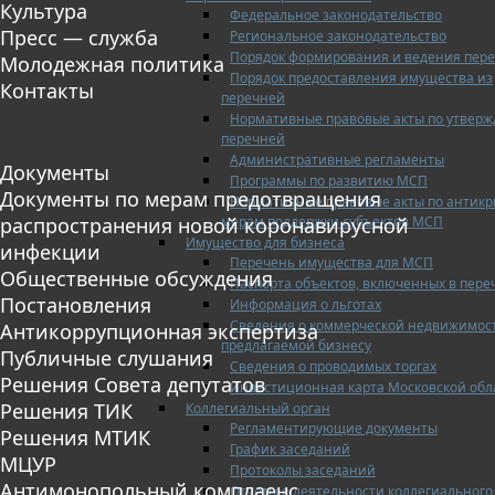
Культура
Федеральное законодательство
Пресс — служба
Региональное законодательство
Порядок формирования и ведения пер
Молодежная политика
Порядок предоставления имущества из
Контакты
перечней
Нормативные правовые акты по утвер
перечней
Административные регламенты
Документы
Программы по развитию МСП
Документы по мерам предотвращения
Нормативные правовые акты по антик
мерам поддержки субъектов МСП
распространения новой коронавирусной
Имущество для бизнеса
инфекции
Перечень имущества для МСП
Общественные обсуждения
Паспорта объектов, включенных в пере
Постановления
Информация о льготах
Сведения о коммерческой недвижимос
Антикоррупционная экспертиза
предлагаемой бизнесу
Публичные слушания
Сведения о проводимых торгах
Решения Совета депутатов
Инвестиционная карта Московской обл
Решения ТИК
Коллегиальный орган
Регламентирующие документы
Решения МТИК
График заседаний
МЦУР
Протоколы заседаний
Антимонопольный комплаенс
Отчеты о деятельности коллегиального