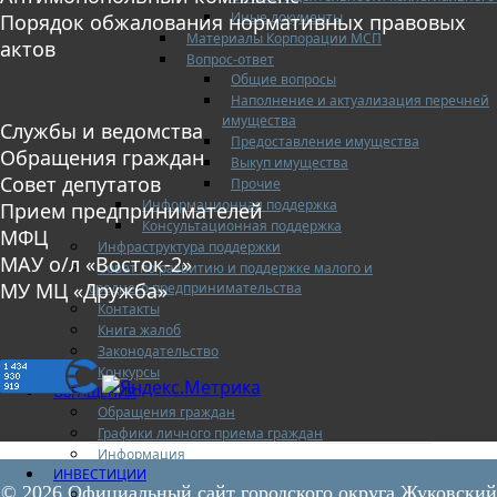
Иные документы
Порядок обжалования нормативных правовых
Материалы Корпорации МСП
актов
Вопрос-ответ
Общие вопросы
Наполнение и актуализация перечней
имущества
Службы и ведомства
Предоставление имущества
Обращения граждан
Выкуп имущества
Совет депутатов
Прочие
Информационная поддержка
Прием предпринимателей
Консультационная поддержка
МФЦ
Инфраструктура поддержки
МАУ о/л «Восток-2»
Совет по развитию и поддержке малого и
МУ МЦ «Дружба»
среднего предпринимательства
Контакты
Книга жалоб
Законодательство
Конкурсы
ОБРАЩЕНИЯ
Обращения граждан
Графики личного приема граждан
Информация
ИНВЕСТИЦИИ
© 2026 Официальный сайт городского округа Жуковский
Инвестиционный паспорт