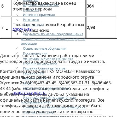
Количество вакансий на конец
Кадровое обеспечение
6
364
отчетного периода
Приемная
Интернет-приемная
Регламент
Показатель нагрузки безработных
Охрана труда
7
2,93
ДОКУМЕНТЫ
на одну вакансию
Документы по мерам предотвращения
распространения новой коронавирусной
инфекции
Общественные обсуждения
Постановления
Данных о фактах нарушения работодателями
Антикоррупционная экспертиза
установленного порядка оплаты труда не имеется.
Публичные слушания
Решения Совета депутатов
Контактные телефоны ГКУ МО «ЦЗН Раменского
Решения ТИК
муниципального района и городского округа
Решения МТИК
Жуковский» 8(496)463-43-45, 8(496)363-01-31, 8(496)463-
МЦУР
43-44 (многоканальные), дополнительные телефоны
Антимонопольный комплаенс
ОБЩЕСТВО И ВЛАСТЬ
8(969)034-43-48, 8(968)373-70-52 указаны на
Уполномоченный по защите прав
официальном сайте Ramensky.czn@mosreg.ru. Все
предпринимателей
телефоны являются действующими и могут быть
Коммерческий найм жилых помещений
временно недоступны в связи с многократно
Конкурентная среда