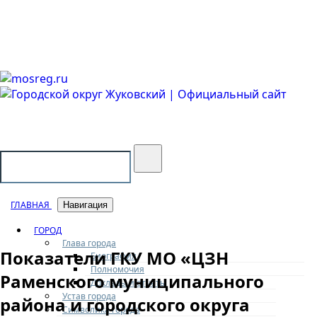
Городской округ Жуковский
Официальный сайт
ГЛАВНАЯ
Навигация
ГОРОД
Глава города
Показатели ГКУ МО «ЦЗН
Биография
Полномочия
Раменского муниципального
Доклады и отчеты
Устав города
района и городского округа
Символика города