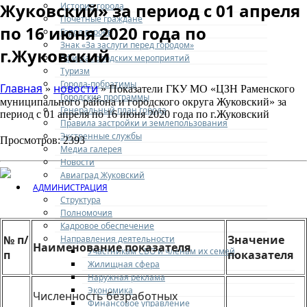
Жуковский» за период с 01 апреля
История города
Почетные граждане
по 16 июня 2020 года по
Город героев
Знак «За заслуги перед городом»
г.Жуковский
Афиша городских мероприятий
Туризм
Города-побратимы
Главная
новости
»
» Показатели ГКУ МО «ЦЗН Раменского
Городские программы
муниципального района и городского округа Жуковский» за
Генеральный план города
период с 01 апреля по 16 июня 2020 года по г.Жуковский
Правила застройки и землепользования
Экстренные службы
Просмотров: 2393
Медиа галерея
Новости
Авиаград Жуковский
АДМИНИСТРАЦИЯ
Структура
Полномочия
Кадровое обеспечение
№ п/
Значение
Направления деятельности
Наименование показателя
Участникам СВО и членам их семей
п
показателя
Жилищная сфера
Наружная реклама
Экономика
Численность безработных
Финансовое управление