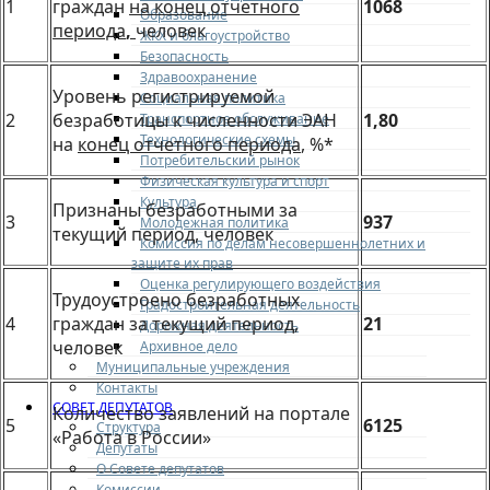
1
граждан
на конец отчетного
1068
Образование
периода
,
человек
ЖКХ и благоустройство
Безопасность
Здравоохранение
Уровень регистрируемой
Социальная политика
2
безработицы к численности ЭАН
1,80
Транспортное обслуживание
Технологические схемы
на
конец отчетного периода
, %*
Потребительский рынок
Физическая культура и спорт
Культура
Признаны безработными за
3
937
Молодежная политика
текущий период, человек
Комиссия по делам несовершеннолетних и
защите их прав
Оценка регулирующего воздействия
Трудоустроено безработных
Градостроительная деятельность
4
граждан за текущий период,
21
Дорожная деятельность
человек
Архивное дело
Муниципальные учреждения
Контакты
СОВЕТ ДЕПУТАТОВ
Количество заявлений на портале
5
6125
Структура
«Работа в России»
Депутаты
О Совете депутатов
Комиссии