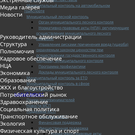
Муниципальный контроль на автомобильном
Медиа галерея
транспорте
Новости
Муниципальный лесной контроль
Орган муниципального лесного контроля
Нормативно-правовые акты (НПА), регулирующие
осуществление муниципального лесного
Руководитель администрации
контроля:
Структура
Управление рисками причинения вреда (ущерба)
охраняемым законом ценностям при
Полномочия
осуществлении государственного контроля
Кадровое обеспечение
(надзора), муниципального контроля
НЦА
Программа профилактики
Экономика
Доклады муниципального лесного контроля
Муниципальный контроль за ЕТО
Образование
Муниципальный контроль в сфере
ЖКХ и благоустройство
благоустройства
Потребительский рынок
МАЛЫЙ БИЗНЕС
Прием предпринимателей
Здравоохранение
Новости МСП
Социальная политика
Поддержка МСП
Транспортное обслуживание
Поддержка МСП
Финансовая поддержка
Экология
Имущественная поддержка
Физическая культура и спорт
Нормативно-правовые акты