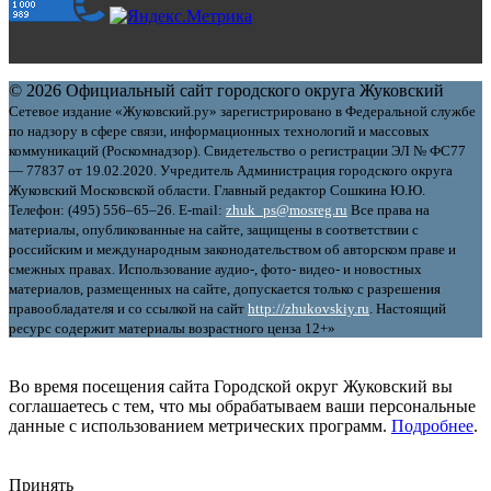
© 2026 Официальный сайт городского округа Жуковский
Сетевое издание «Жуковский.ру» зарегистрировано в Федеральной службе
по надзору в сфере связи, информационных технологий и массовых
коммуникаций (Роскомнадзор). Свидетельство о регистрации ЭЛ № ФС77
— 77837 от 19.02.2020. Учредитель Администрация городского округа
Жуковский Московской области. Главный редактор Сошкина Ю.Ю.
Телефон: (495) 556–65–26. E‑mail:
zhuk_ps@mosreg.ru
Все права на
материалы, опубликованные на сайте, защищены в соответствии с
российским и международным законодательством об авторском праве и
смежных правах. Использование аудио-, фото- видео- и новостных
материалов, размещенных на сайте, допускается только с разрешения
правообладателя и со ссылкой на сайт
http://zhukovskiy.ru
. Настоящий
ресурс содержит материалы возрастного ценза 12+»
Во время посещения сайта Городской округ Жуковский вы
соглашаетесь с тем, что мы обрабатываем ваши персональные
данные с использованием метрических программ.
Подробнее
.
Принять