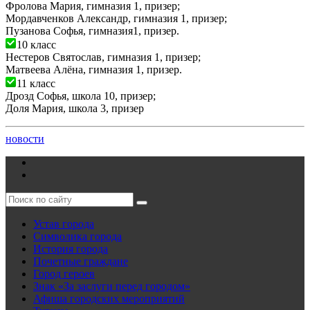
Фролова Мария, гимназия 1, призер;
Мордавченков Александр, гимназия 1, призер;
Пузанова Софья, гимназия1, призер.
10 класс
Нестеров Святослав, гимназия 1, призер;
Матвеева Алёна, гимназия 1, призер.
11 класс
Дрозд Софья, школа 10, призер;
Доля Мария, школа 3, призер
новости
Устав города
Символика города
История города
Почетные граждане
Город героев
Знак «За заслуги перед городом»
Афиша городских мероприятий