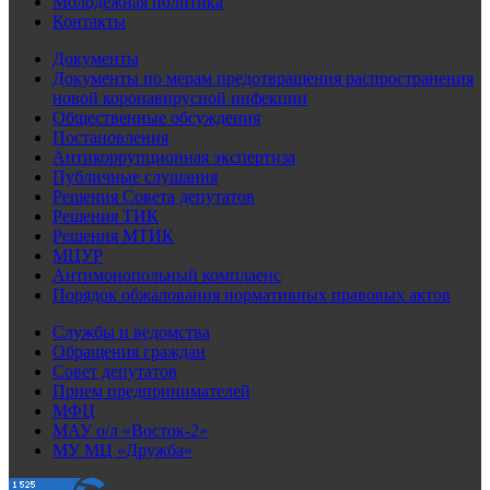
Молодежная политика
Контакты
Документы
Документы по мерам предотвращения распространения
новой коронавирусной инфекции
Общественные обсуждения
Постановления
Антикоррупционная экспертиза
Публичные слушания
Решения Совета депутатов
Решения ТИК
Решения МТИК
МЦУР
Антимонопольный комплаенс
Порядок обжалования нормативных правовых актов
Службы и ведомства
Обращения граждан
Совет депутатов
Прием предпринимателей
МФЦ
МАУ о/л «Восток-2»
МУ МЦ «Дружба»