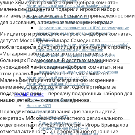
улице Химиков в рамках акции «Добрая комната»
Муниципальный контроль на автомобильном
маленьким пациентам подарили игровой набор с
транспорте
книгами, раскрасками, альбомами и принадлежностями
Муниципальный лесной контроль
для рисования, а также развивающими играми.
Орган муниципального лесного контроля
Нормативно-правовые акты (НПА), регулирующие
Инициатор и руководитель проекта «Добрая комната»,
осуществление муниципального лесного
контроля:
депутат Мособлдумы Линара Самединова
Управление рисками причинения вреда (ущерба)
поблагодарила однопартийцев за внимание к проекту.
охраняемым законом ценностям при
«Мы дарим заботу детям, которые находятся в
осуществлении государственного контроля
больницах Подмосковья. В десятках медицинских
(надзора), муниципального контроля
учреждений нами созданы «Добрые комнаты», и на
Программа профилактики
Доклады муниципального лесного контроля
этом реализация проекта не останавливается.
Муниципальный контроль за ЕТО
Маленьким пациентам всегда важно искреннее
Муниципальный контроль в сфере
внимание. Спасибо коллегам, однопартийцам за
благоустройства
поддержку акции — передачу подарочных наборов для
МАЛЫЙ БИЗНЕС
наших детей», — сказала Самединова.
Прием предпринимателей
Новости МСП
Подводя итоги празднования Дня защиты детей,
Поддержка МСП
Поддержка МСП
секретарь Московского областного регионального
Финансовая поддержка
отделения партии «Единая Россия» Игорь Брынцалов
Имущественная поддержка
отметил активность и неформальное отношение
Нормативно-правовые акты