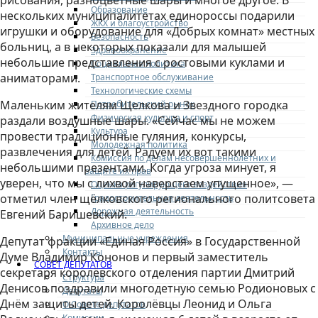
рисования, разноцветные шары и многое другое. В
Образование
нескольких муниципалитетах единороссы подарили
ЖКХ и благоустройство
игрушки и оборудование для «Добрых комнат» местных
Безопасность
больниц, а в некоторых показали для малышей
Здравоохранение
небольшие представления с ростовыми куклами и
Социальная политика
аниматорами.
Транспортное обслуживание
Технологические схемы
Маленьким жителям Щелкова и Звездного городка
Потребительский рынок
Физическая культура и спорт
раздали воздушные шары. «Сейчас мы не можем
Культура
провести традиционные гуляния, конкурсы,
Молодежная политика
развлечения для детей. Радуем их вот такими
Комиссия по делам несовершеннолетних и
небольшими презентами. Когда угроза минует, я
защите их прав
уверен, что мы с лихвой наверстаем упущенное», —
Оценка регулирующего воздействия
отметил член щёлковского регионального политсовета
Градостроительная деятельность
Дорожная деятельность
Евгений Баришевский.
Архивное дело
Муниципальные учреждения
Депутат фракции «Единая Россия» в Государственной
Контакты
Думе Владимир Кононов и первый заместитель
СОВЕТ ДЕПУТАТОВ
секретаря королёвского отделения партии Дмитрий
Структура
Денисов поздравили многодетную семью Родионовых с
Депутаты
Днём защиты детей. Королёвцы Леонид и Ольга
О Совете депутатов
Комиссии