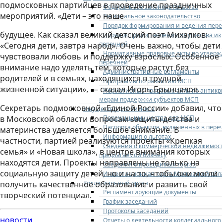
подмосковных партийцев в проведение праздничных
Федеральное законодательство
мероприятий. «Дети – это наше
Региональное законодательство
Порядок формирования и ведения пер
будущее. Как сказал великий детский поэт Михалков:
Порядок предоставления имущества из
перечней
«Сегодня дети, завтра народ». Очень важно, чтобы дети
Нормативные правовые акты по утвер
чувствовали любовь и поддержку взрослых. Особенное
перечней
внимание надо уделять тем, которые растут без
Административные регламенты
родителей и в семьях, находящихся в трудной
Программы по развитию МСП
жизненной ситуации», — сказал Игорь Брынцалов.
Нормативные правовые акты по антик
мерам поддержки субъектов МСП
Секретарь подмосковной «Единой России» добавил, что
Имущество для бизнеса
Перечень имущества для МСП
в Московской области вопросам защиты детства и
Паспорта объектов, включенных в пере
материнства уделяется большое внимание. В
Информация о льготах
частности, партией реализуются проекты «Крепкая
Сведения о коммерческой недвижимос
семья» и «Новая школа», в центре внимания которых
предлагаемой бизнесу
находятся дети. Проекты направлены не только на
Сведения о проводимых торгах
социальную защиту детей, но и на то, чтобы они могли
Инвестиционная карта Московской обл
Коллегиальный орган
получить качественное образование и развить свой
Регламентирующие документы
творческий потенциал.
График заседаний
Протоколы заседаний
новости
Отчеты о деятельности коллегиального