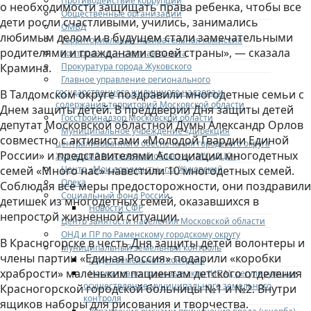
Противодействие коррупции
о необходимости защищать права ребенка, чтобы все
Общественные организации
дети росли счастливыми, учились, занимались
ОМВД
любимым делом и в будущем стали замечательными
Территориальная избирательная комиссия
родителями и гражданами своей страны», — сказала
Контрольно — счетная палата
Прокуратура города Жуковского
Крамина.
Главное управление регионального
государственного жилищного надзора и
В Талдомском округе поздравили многодетные семьи с
содержания территорий Московской области
Днем защиты детей. В преддверии Дня защиты детей
Госстройнадзор Московской области
депутат Московской областной Думы Александр Орлов
Муниципальное учреждение «Дирекция
совместно с активистами «Молодой Гвардии Единой
централизованного обеспечения городского округа
России» и представителями Ассоциации многодетных
Жуковский Московской области» (МУ «ДЦО»)
Центр «Мои документы» г.о. Жуковский
семей «Много нас» навестили 10 многодетных семей.
Опека
Соблюдая все меры предосторожности, они поздравили
Социальный фонд России
детишек из многодетных семей, оказавшихся в
Новости СФР
непростой жизненной ситуации.
Центр занятости населения Московской области
ОНД и ПР по Раменскому городскому округу
В Красногорске в честь Дня защиты детей волонтеры и
Муниципальный земельный контроль
члены партии «Единая Россия» подарили «коробки
Отдел земельного контроля
храбрости» маленьким пациентам детского отделения
Нормативно-правовые акты (НПА), регулирующие
осуществление муниципального земельного
Красногорской городской больницы №1 и №2. Внутри
контроля
ящиков наборы для рисования и творчества.