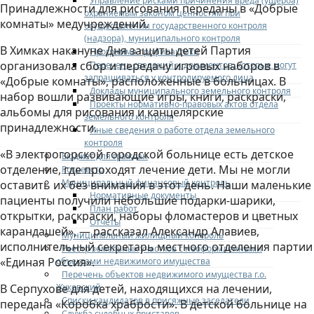
Управление рисками причинения вреда (ущерба)
Принадлежности для рисования переданы в «Добрые
охраняемым законом ценностям при
комнаты» медучреждений.
осуществлении государственного контроля
(надзора), муниципального контроля
В Химках накануне Дня защиты детей Партия
Программа профилактики
организовала сбор и передачу игровых наборов в
Перечень сведений и документов, которые могут
запрашиваться у контролируемого лица
«Добрые комнаты», расположенные в больницах. В
Доклады муниципального земельного контроля
набор вошли развивающие игры, книги, раскраски,
Проекты нормативно-правовых актов отдела
альбомы для рисования и канцелярские
земельного контроля
принадлежности.
Иные сведения о работе отдела земельного
контроля
«В электрогорской городской больнице есть детское
Бюджет для граждан
отделение, где проходят лечение дети. Мы не могли
Росреестр
Муниципальный финансовый контроль
оставить их без внимания в этот день. Наши маленькие
Нормативные документы
пациенты получили небольшие подарки-шарики,
План работ
открытки, раскраски, наборы фломастеров и цветных
Отчеты
карандашей», — рассказал Александр Алавиев,
Муниципальный жилищный контроль
исполнительный секретарь местного отделения партии
Реестр земельных участков с неоформленными
«Единая Россия».
объектами недвижимого имущества
Перечень объектов недвижимого имущества г.о.
Жуковский
В Серпухове для детей, находящихся на лечении,
Списки кандидатов в присяжные заседатели
передана «Коробка храбрости». В детской больнице на
Служба судебных приставов