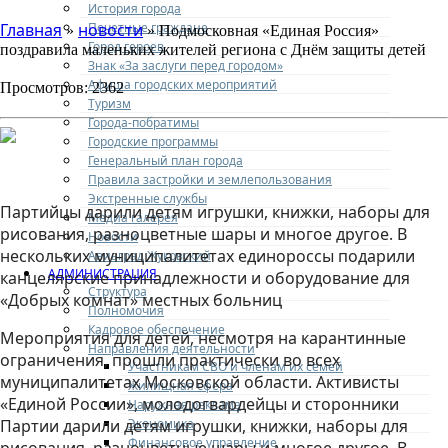
История города
Почетные граждане
Главная
новости
»
» Подмосковная «Единая Россия»
Город героев
поздравила маленьких жителей региона с Днём защиты детей
Знак «За заслуги перед городом»
Афиша городских мероприятий
Просмотров: 2362
Туризм
Города-побратимы
Городские программы
Генеральный план города
Правила застройки и землепользования
Экстренные службы
Партийцы дарили детям игрушки, книжки, наборы для
Медиа галерея
рисования, разноцветные шары и многое другое. В
Новости
нескольких муниципалитетах единороссы подарили
Авиаград Жуковский
АДМИНИСТРАЦИЯ
канцелярские принадлежности и оборудование для
Структура
«Добрых комнат» местных больниц
Полномочия
Кадровое обеспечение
Мероприятия для детей, несмотря на карантинные
Направления деятельности
ограничения, прошли практически во всех
Участникам СВО и членам их семей
муниципалитетах Московской области. Активисты
Жилищная сфера
«Единой России», молодогвардейцы и сторонники
Наружная реклама
Экономика
Партии дарили детям игрушки, книжки, наборы для
Финансовое управление