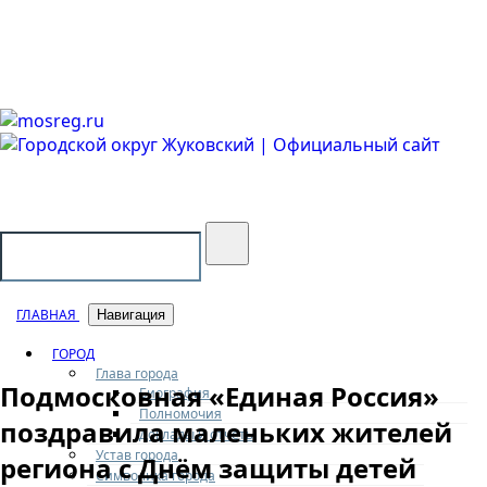
Городской округ Жуковский
Официальный сайт
ГЛАВНАЯ
Навигация
ГОРОД
Глава города
Подмосковная «Единая Россия»
Биография
Полномочия
поздравила маленьких жителей
Доклады и отчеты
Устав города
региона с Днём защиты детей
Символика города