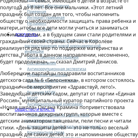
Родионовы — семья, имеющая 6 детей в возрасте от
Кадровое обеспечение
полугода до 8 лет. Все они мальчики. «Этот летний
Приемная
праздник был создан для того, чтобы напомнить
Интернет-приемная
обществу о необходимости защищать права ребенка и
Регламент
матери, чтобы все дети могли учиться и заниматься
Охрана труда
любимым делом, а в будущем сами стали родителями и
ДОКУМЕНТЫ
Документы по мерам предотвращения
гражданами своей страны. Сейчас в Королёве
распространения новой коронавирусной
реализуется ряд мер по поддержке материнства и
инфекции
детства. Работа в данном направлении, несомненно,
Общественные обсуждения
будет продолжена», — сказал Дмитрий Денисов.
Постановления
Антикоррупционная экспертиза
Люберецкие партийцы поздравили воспитанников
Публичные слушания
детского сада № 6 «Белоснежка», в котором состоялось
Решения Совета депутатов
праздничное мероприятие «Здравствуй, лето!».
Решения ТИК
Решения МТИК
Заведующая детским садом, депутат от партии «Единая
МЦУР
Россия», муниципальный куратор партийного проекта
Антимонопольный комплаенс
«Новая школа» Оксана Крамина поприветствовала
ОБЩЕСТВО И ВЛАСТЬ
воспитанников дежурных групп, которые вместе с
Уполномоченный по защите прав
детским аниматором танцевали, пели песни и читали
предпринимателей
Коммерческий найм жилых помещений
стихи. «День защиты детей — это не только веселый
Конкурентная среда
праздник для самих детей, это и напоминание обществу