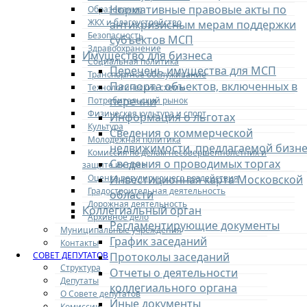
Нормативные правовые акты по
Образование
ЖКХ и благоустройство
антикризисным мерам поддержки
Безопасность
субъектов МСП
Здравоохранение
Имущество для бизнеса
Социальная политика
Перечень имущества для МСП
Транспортное обслуживание
Паспорта объектов, включенных в
Технологические схемы
перечни
Потребительский рынок
Физическая культура и спорт
Информация о льготах
Культура
Сведения о коммерческой
Молодежная политика
недвижимости, предлагаемой бизне
Комиссия по делам несовершеннолетних и
Сведения о проводимых торгах
защите их прав
Оценка регулирующего воздействия
Инвестиционная карта Московской
Градостроительная деятельность
области
Дорожная деятельность
Коллегиальный орган
Архивное дело
Регламентирующие документы
Муниципальные учреждения
График заседаний
Контакты
СОВЕТ ДЕПУТАТОВ
Протоколы заседаний
Структура
Отчеты о деятельности
Депутаты
коллегиального органа
О Совете депутатов
Иные документы
Комиссии