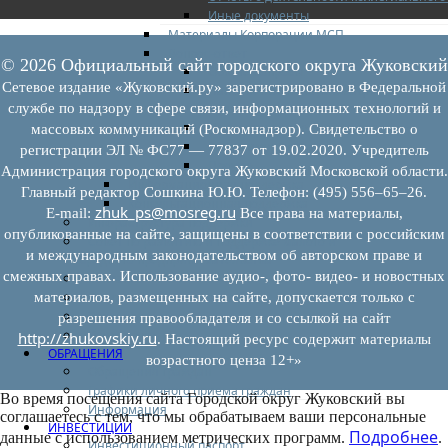
Иные документы
Материалы Корпорации МСП
Вопрос-ответ
© 2026 Официальный сайт городского округа Жуковский
Общие вопросы
Сетевое издание «Жуковский.ру» зарегистрировано в Федеральной
Наполнение и актуализация перечней
имущества
службе по надзору в сфере связи, информационных технологий и
Предоставление имущества
массовых коммуникаций (Роскомнадзор). Свидетельство о
Выкуп имущества
регистрации ЭЛ № ФС77 — 77837 от 19.02.2020. Учредитель
Прочие
Администрация городского округа Жуковский Московской области.
Информационная поддержка
Главный редактор Сошкина Ю.Ю. Телефон: (495) 556–65–26.
Консультационная поддержка
zhuk_ps@mosreg.ru
E‑mail:
Все права на материалы,
Инфраструктура поддержки
опубликованные на сайте, защищены в соответствии с российским
Совет по развитию и поддержке малого и
и международным законодательством об авторском праве и
среднего предпринимательства
смежных правах. Использование аудио-, фото- видео- и новостных
Контакты
Книга жалоб
материалов, размещенных на сайте, допускается только с
Законодательство
разрешения правообладателя и со ссылкой на сайт
Конкурсы
http://zhukovskiy.ru
. Настоящий ресурс содержит материалы
ОБРАЩЕНИЯ
возрастного ценза 12+»
Обращения граждан
Графики личного приема граждан
Во время посещения сайта Городской округ Жуковский вы
Информация
соглашаетесь с тем, что мы обрабатываем ваши персональные
ИНВЕСТИЦИИ
Подробнее
данные с использованием метрических программ.
.
Инвестиционный паспорт