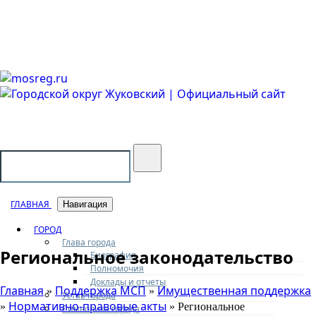
Городской округ Жуковский
Официальный сайт
ГЛАВНАЯ
Навигация
ГОРОД
Глава города
Региональное законодательство
Биография
Полномочия
Доклады и отчеты
Главная
Поддержка МСП
Имущественная поддержка
»
»
Устав города
Нормативно-правовые акты
»
» Региональное
Символика города