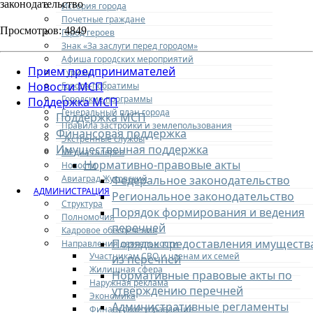
законодательство
История города
Почетные граждане
Просмотров: 4849
Город героев
Знак «За заслуги перед городом»
Афиша городских мероприятий
Прием предпринимателей
Туризм
Новости МСП
Города-побратимы
Городские программы
Поддержка МСП
Генеральный план города
Поддержка МСП
Правила застройки и землепользования
Финансовая поддержка
Экстренные службы
Имущественная поддержка
Медиа галерея
Нормативно-правовые акты
Новости
Авиаград Жуковский
Федеральное законодательство
АДМИНИСТРАЦИЯ
Региональное законодательство
Структура
Порядок формирования и ведения
Полномочия
перечней
Кадровое обеспечение
Порядок предоставления имуществ
Направления деятельности
Участникам СВО и членам их семей
из перечней
Жилищная сфера
Нормативные правовые акты по
Наружная реклама
утверждению перечней
Экономика
Административные регламенты
Финансовое управление