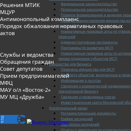
Федеральное законодательство
Решения МТИК
Региональное законодательство
МЦУР
Порядок формирования и ведения пер
Антимонопольный комплаенс
Порядок предоставления имущества из
Порядок обжалования нормативных правовых
перечней
Нормативные правовые акты по утвер
актов
перечней
Административные регламенты
Программы по развитию МСП
Нормативные правовые акты по антик
Службы и ведомства
мерам поддержки субъектов МСП
Обращения граждан
Имущество для бизнеса
Совет депутатов
Перечень имущества для МСП
Прием предпринимателей
Паспорта объектов, включенных в пере
Информация о льготах
МФЦ
Сведения о коммерческой недвижимос
МАУ о/л «Восток-2»
предлагаемой бизнесу
МУ МЦ «Дружба»
Сведения о проводимых торгах
Инвестиционная карта Московской обл
Коллегиальный орган
Регламентирующие документы
График заседаний
Протоколы заседаний
Отчеты о деятельности коллегиального