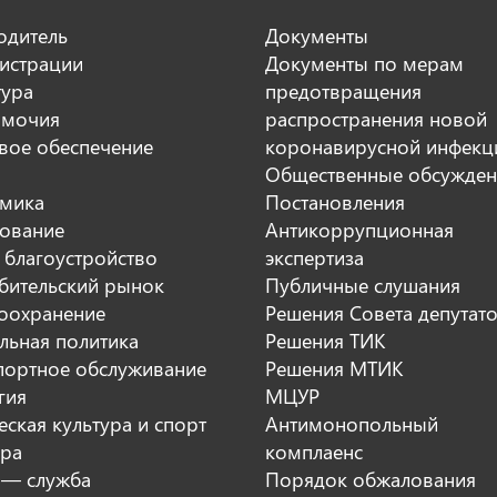
одитель
Документы
истрации
Документы по мерам
тура
предотвращения
мочия
распространения новой
вое обеспечение
коронавирусной инфекц
Общественные обсужден
мика
Постановления
ование
Антикоррупционная
 благоустройство
экспертиза
бительский рынок
Публичные слушания
оохранение
Решения Совета депутат
льная политика
Решения ТИК
портное обслуживание
Решения МТИК
гия
МЦУР
ская культура и спорт
Антимонопольный
ура
комплаенс
 — служба
Порядок обжалования