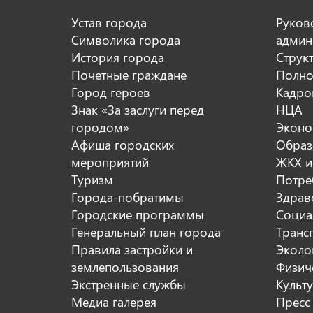
Устав города
Руков
Символика города
админ
История города
Струк
Почетные граждане
Полно
Город героев
Кадро
Знак «За заслуги перед
НЦА
городом»
Эконо
Афиша городских
Образ
мероприятий
ЖКХ и
Туризм
Потре
Города-побратимы
Здрав
Городские программы
Социа
Генеральный план города
Транс
Правила застройки и
Эколо
землепользования
Физиче
Экстренные службы
Культ
Медиа галерея
Пресс