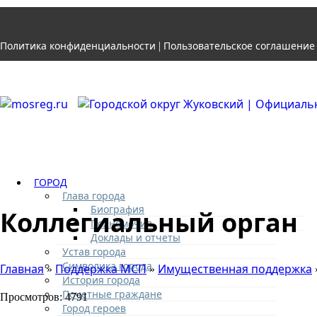
Политика конфиденциальности
Пользовательское соглашение
|
ГОРОД
Глава города
Биография
Коллегиальный орган
Полномочия
Доклады и отчеты
Устав города
Символика города
Главная
Поддержка МСП
Имущественная поддержка
»
»
История города
Почетные граждане
Просмотров: 4791
Город героев