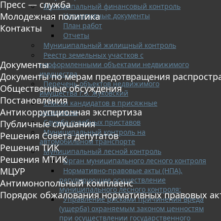
Пресс — служба
Муниципальный финансовый контроль
Молодежная политика
Нормативные документы
План работ
Контакты
Отчеты
Муниципальный жилищный контроль
Реестр земельных участков с
Документы
неоформленными объектами недвижимого
имущества
Документы по мерам предотвращения распростр
Перечень объектов недвижимого
Общественные обсуждения
имущества г.о. Жуковский
Постановления
Списки кандидатов в присяжные
Антикоррупционная экспертиза
заседатели
Служба судебных приставов
Публичные слушания
Муниципальный контроль на
Решения Совета депутатов
автомобильном транспорте
Решения ТИК
Муниципальный лесной контроль
Решения МТИК
Орган муниципального лесного контроля
МЦУР
Нормативно-правовые акты (НПА),
регулирующие осуществление
Антимонопольный комплаенс
муниципального лесного контроля:
Порядок обжалования нормативных правовых ак
Управление рисками причинения вреда
(ущерба) охраняемым законом ценностям
при осуществлении государственного