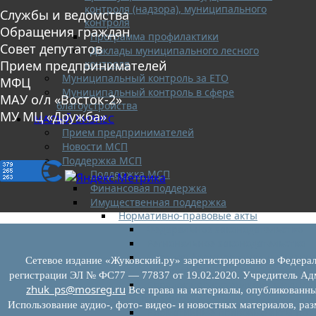
контроля (надзора), муниципального
Службы и ведомства
контроля
Обращения граждан
Программа профилактики
Совет депутатов
Доклады муниципального лесного
контроля
Прием предпринимателей
Муниципальный контроль за ЕТО
МФЦ
Муниципальный контроль в сфере
МАУ о/л «Восток-2»
благоустройства
МУ МЦ «Дружба»
МАЛЫЙ БИЗНЕС
Прием предпринимателей
Новости МСП
Поддержка МСП
Поддержка МСП
Финансовая поддержка
Имущественная поддержка
Нормативно-правовые акты
Федеральное законодательство
Региональное законодательство
Порядок формирования и ведени
Сетевое издание «Жуковский.ру» зарегистрировано в Федерал
перечней
регистрации ЭЛ № ФС77 — 77837 от 19.02.2020. Учредитель Адм
Порядок предоставления имущест
zhuk_ps@mosreg.ru
Все права на материалы, опубликованны
перечней
Использование аудио-, фото- видео- и новостных материалов, ра
Нормативные правовые акты по