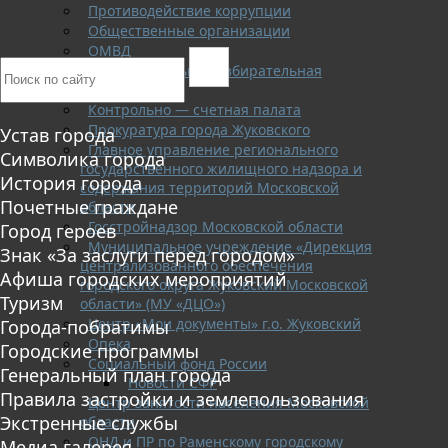
Противодействие коррупции
Общественные организации
ОМВД
Территориальная избирательная
комиссия
Контрольно — счетная палата
Прокуратура города Жуковского
Устав города
Главное управление регионального
Символика города
государственного жилищного надзора и
История города
содержания территорий Московской
Почетные граждане
области
Госстройнадзор Московской области
Город героев
Муниципальное учреждение «Дирекция
Знак «За заслуги перед городом»
централизованного обеспечения
Афиша городских мероприятий
городского округа Жуковский Московской
Туризм
области» (МУ «ДЦО»)
Центр «Мои документы» г.о. Жуковский
Города-побратимы
Опека
Городские программы
Социальный фонд России
Генеральный план города
Новости СФР
Правила застройки и землепользования
Центр занятости населения Московской
Экстренные службы
области
ОНД и ПР по Раменскому городскому
Медиа галерея