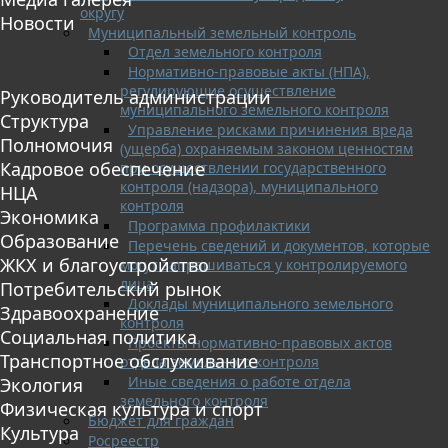
округу
Новости
Муниципальный земельный контроль
Отдел земельного контроля
Нормативно-правовые акты (НПА),
регулирующие осуществление
Руководитель администрации
муниципального земельного контроля
Структура
Управление рисками причинения вреда
Полномочия
(ущерба) охраняемым законом ценностям
Кадровое обеспечение
при осуществлении государственного
контроля (надзора), муниципального
НЦА
контроля
Экономика
Программа профилактики
Образование
Перечень сведений и документов, которые
ЖКХ и благоустройство
могут запрашиваться у контролируемого
лица
Потребительский рынок
Доклады муниципального земельного
Здравоохранение
контроля
Социальная политика
Проекты нормативно-правовых актов
Транспортное обслуживание
отдела земельного контроля
Иные сведения о работе отдела
Экология
земельного контроля
Физическая культура и спорт
Бюджет для граждан
Культура
Росреестр