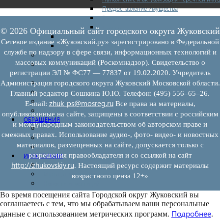
Предоставление имущества
Выкуп имущества
Прочие
© 2026 Официальный сайт городского округа Жуковский
Информационная поддержка
Сетевое издание «Жуковский.ру» зарегистрировано в Федеральной
Консультационная поддержка
службе по надзору в сфере связи, информационных технологий и
Инфраструктура поддержки
массовых коммуникаций (Роскомнадзор). Свидетельство о
Совет по развитию и поддержке малого и среднего
регистрации ЭЛ № ФС77 — 77837 от 19.02.2020. Учредитель
предпринимательства
Контакты
Администрация городского округа Жуковский Московской области.
Книга жалоб
Главный редактор Сошкина Ю.Ю. Телефон: (495) 556–65–26.
Законодательство
zhuk_ps@mosreg.ru
E‑mail:
Все права на материалы,
Конкурсы
опубликованные на сайте, защищены в соответствии с российским
ОБРАЩЕНИЯ
и международным законодательством об авторском праве и
Обращения граждан
смежных правах. Использование аудио-, фото- видео- и новостных
Графики личного приема граждан
материалов, размещенных на сайте, допускается только с
Информация
разрешения правообладателя и со ссылкой на сайт
ИНВЕСТИЦИИ
http://zhukovskiy.ru
Инвестиционный паспорт
. Настоящий ресурс содержит материалы
Муниципально-частное партнерство
возрастного ценза 12+»
Новости инвестиций
Во время посещения сайта Городской округ Жуковский вы
соглашаетесь с тем, что мы обрабатываем ваши персональные
Подробнее
данные с использованием метрических программ.
.