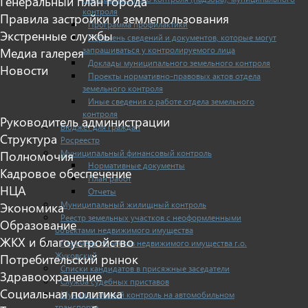
Генеральный план города
контроля
Правила застройки и землепользования
Программа профилактики
Экстренные службы
Перечень сведений и документов, которые могут
Медиа галерея
запрашиваться у контролируемого лица
Доклады муниципального земельного контроля
Новости
Проекты нормативно-правовых актов отдела
земельного контроля
Иные сведения о работе отдела земельного
контроля
Руководитель администрации
Бюджет для граждан
Структура
Росреестр
Полномочия
Муниципальный финансовый контроль
Нормативные документы
Кадровое обеспечение
План работ
НЦА
Отчеты
Экономика
Муниципальный жилищный контроль
Реестр земельных участков с неоформленными
Образование
объектами недвижимого имущества
ЖКХ и благоустройство
Перечень объектов недвижимого имущества г.о.
Жуковский
Потребительский рынок
Списки кандидатов в присяжные заседатели
Здравоохранение
Служба судебных приставов
Социальная политика
Муниципальный контроль на автомобильном
транспорте