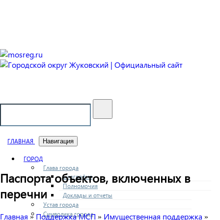
Городской округ Жуковский
Официальный сайт
ГЛАВНАЯ
Навигация
ГОРОД
Глава города
Паспорта объектов, включенных в
Биография
Полномочия
перечни
Доклады и отчеты
Устав города
Символика города
Главная
Поддержка МСП
Имущественная поддержка
»
»
»