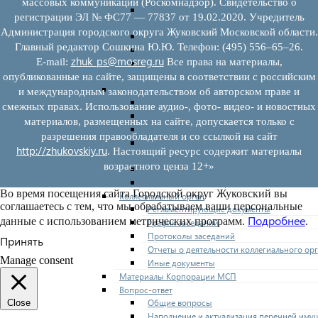
массовых коммуникаций (Роскомнадзор). Свидетельство о
Нормативные правовые акты по утвержде
регистрации ЭЛ № ФС77 — 77837 от 19.02.2020. Учредитель
перечней
Администрация городского округа Жуковский Московской области.
Административные регламенты
Главный редактор Сошкина Ю.Ю. Телефон: (495) 556–65–26.
Программы по развитию МСП
zhuk_ps@mosreg.ru
E‑mail:
Все права на материалы,
Нормативные правовые акты по антикриз
мерам поддержки субъектов МСП
опубликованные на сайте, защищены в соответствии с российским
Имущество для бизнеса
и международным законодательством об авторском праве и
Перечень имущества для МСП
смежных правах. Использование аудио-, фото- видео- и новостных
Паспорта объектов, включенных в перечн
материалов, размещенных на сайте, допускается только с
Информация о льготах
разрешения правообладателя и со ссылкой на сайт
Сведения о коммерческой недвижимости,
http://zhukovskiy.ru
. Настоящий ресурс содержит материалы
предлагаемой бизнесу
возрастного ценза 12+»
Сведения о проводимых торгах
Инвестиционная карта Московской област
Во время посещения сайта Городской округ Жуковский вы
Коллегиальный орган
соглашаетесь с тем, что мы обрабатываем ваши персональные
Регламентирующие документы
Подробнее
данные с использованием метрических программ.
.
График заседаний
Протоколы заседаний
Принять
Отчеты о деятельности коллегиального ор
Manage consent
Иные документы
Материалы Корпорации МСП
Вопрос-ответ
Общие вопросы
Close
Наполнение и актуализация перечней иму