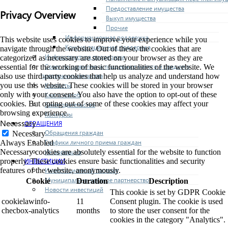
Предоставление имущества
Privacy Overview
Выкуп имущества
Прочие
Информационная поддержка
This website uses cookies to improve your experience while you
Консультационная поддержка
navigate through the website. Out of these, the cookies that are
Инфраструктура поддержки
categorized as necessary are stored on your browser as they are
Совет по развитию и поддержке малого и среднего
essential for the working of basic functionalities of the website. We
предпринимательства
also use third-party cookies that help us analyze and understand how
Контакты
you use this website. These cookies will be stored in your browser
only with your consent. You also have the option to opt-out of these
Книга жалоб
cookies. But opting out of some of these cookies may affect your
Законодательство
browsing experience.
Конкурсы
Necessary
ОБРАЩЕНИЯ
Обращения граждан
Necessary
Графики личного приема граждан
Always Enabled
Информация
Necessary cookies are absolutely essential for the website to function
ИНВЕСТИЦИИ
properly. These cookies ensure basic functionalities and security
Инвестиционный паспорт
features of the website, anonymously.
Муниципально-частное партнерство
Cookie
Duration
Description
Новости инвестиций
This cookie is set by GDPR Cookie
cookielawinfo-
11
Consent plugin. The cookie is used
checbox-analytics
months
to store the user consent for the
cookies in the category "Analytics".