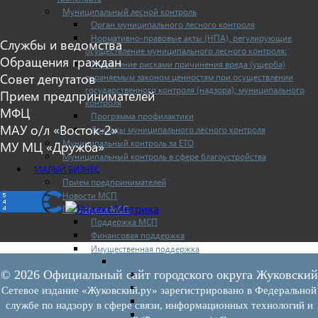
Муниципальный лесной контроль
Орган муниципального лесного контроля
Нормативно-правовые акты (НПА), регулирующие
Службы и ведомства
осуществление муниципального лесного контроля:
Обращения граждан
Управление рисками причинения вреда (ущерба)
Совет депутатов
охраняемым законом ценностям при осуществлении
государственного контроля (надзора), муниципального
Прием предпринимателей
контроля
МФЦ
Программа профилактики
МАУ о/л «Восток-2»
Доклады муниципального лесного контроля
Муниципальный контроль за ЕТО
МУ МЦ «Дружба»
Муниципальный контроль в сфере благоустройства
МАЛЫЙ БИЗНЕС
Прием предпринимателей
Новости МСП
Поддержка МСП
Поддержка МСП
Финансовая поддержка
Имущественная поддержка
Нормативно-правовые акты
© 2026 Официальный сайт городского округа Жуковский
Федеральное законодательство
Региональное законодательство
Сетевое издание «Жуковский.ру» зарегистрировано в Федеральной
Порядок формирования и ведения перечн
службе по надзору в сфере связи, информационных технологий и
Порядок предоставления имущества из пе