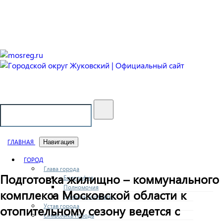
Городской округ Жуковский
Официальный сайт
ГЛАВНАЯ
Навигация
ГОРОД
Глава города
Подготовка жилищно – коммунального
Биография
Полномочия
комплекса Московской области к
Доклады и отчеты
Устав города
отопительному сезону ведется с
Символика города