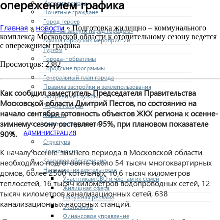
опережением графика
История города
Почетные граждане
Город героев
Главная
новости
»
» Подготовка жилищно – коммунального
Знак «За заслуги перед городом»
комплекса Московской области к отопительному сезону ведется
Афиша городских мероприятий
с опережением графика
Туризм
Города-побратимы
Просмотров: 2382
Городские программы
Генеральный план города
Правила застройки и землепользования
Как сообщил заместитель Председателя Правительства
Экстренные службы
Московской области Дмитрий Пестов, по состоянию на
Медиа галерея
начало сентября готовность объектов ЖКХ региона к осенне-
Новости
зимнему сезону составляет
95%, при плановом показателе
Авиаград Жуковский
АДМИНИСТРАЦИЯ
90%.
Структура
Полномочия
К началу осенне-зимнего периода в Московской области
Кадровое обеспечение
необходимо подготовить около 54 тысяч многоквартирных
Направления деятельности
домов, более 2500 котельных, 10,6 тысяч километров
Участникам СВО и членам их семей
теплосетей, 16 тысяч километров водопроводных сетей, 12
Жилищная сфера
тысяч километров канализационных сетей, 638
Наружная реклама
канализационных насосных станций.
Экономика
Финансовое управление