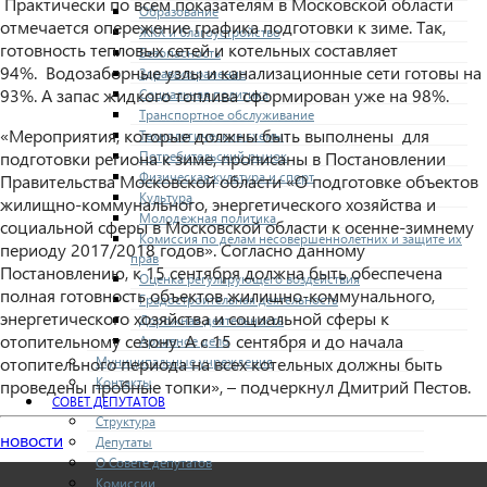
Практически по всем показателям в Московской области
Образование
отмечается опережение графика подготовки к зиме. Так,
ЖКХ и благоустройство
готовность тепловых сетей и котельных составляет
Безопасность
94%. Водозаборные узлы и канализационные сети готовы на
Здравоохранение
93%. А запас жидкого топлива сформирован уже на 98%.
Социальная политика
Транспортное обслуживание
«Мероприятия, которые должны быть выполнены для
Технологические схемы
Потребительский рынок
подготовки региона к зиме, прописаны в Постановлении
Физическая культура и спорт
Правительства Московской области «О подготовке объектов
Культура
жилищно-коммунального, энергетического хозяйства и
Молодежная политика
социальной сферы в Московской области к осенне-зимнему
Комиссия по делам несовершеннолетних и защите их
периоду 2017/2018 годов». Согласно данному
прав
Постановлению, к 15 сентября должна быть обеспечена
Оценка регулирующего воздействия
полная готовность объектов жилищно-коммунального,
Градостроительная деятельность
энергетического хозяйства и социальной сферы к
Дорожная деятельность
отопительному сезону. А с 15 сентября и до начала
Архивное дело
Муниципальные учреждения
отопительного периода на всех котельных должны быть
Контакты
проведены пробные топки», – подчеркнул Дмитрий Пестов.
СОВЕТ ДЕПУТАТОВ
Структура
новости
Депутаты
О Совете депутатов
Комиссии