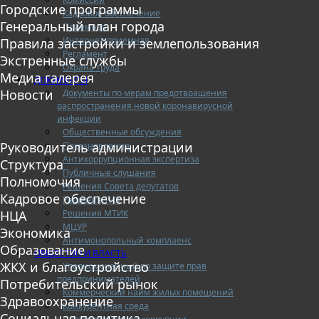
Городские программы
Кадровое обеспечение
Генеральный план города
Приемная
Интернет-приемная
Правила застройки и землепользования
Регламент
Экстренные службы
Охрана труда
Медиа галерея
ДОКУМЕНТЫ
Новости
Документы по мерам предотвращения
распространения новой коронавирусной
инфекции
Общественные обсуждения
Руководитель администрации
Постановления
Антикоррупционная экспертиза
Структура
Публичные слушания
Полномочия
Решения Совета депутатов
Кадровое обеспечение
Решения ТИК
Решения МТИК
НЦА
МЦУР
Экономика
Антимонопольный комплаенс
Образование
ОБЩЕСТВО И ВЛАСТЬ
ЖКХ и благоустройство
Уполномоченный по защите прав
предпринимателей
Потребительский рынок
Коммерческий найм жилых помещений
Здравоохранение
Конкурентная среда
Социальная политика