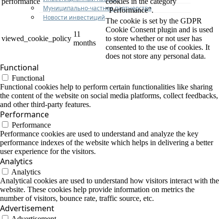
performance
cookies in the category
Муниципально-частное партнерство
"Performance".
Новости инвестиций
The cookie is set by the GDPR
Cookie Consent plugin and is used
11
viewed_cookie_policy
to store whether or not user has
months
consented to the use of cookies. It
does not store any personal data.
Functional
Functional
Functional cookies help to perform certain functionalities like sharing
the content of the website on social media platforms, collect feedbacks,
and other third-party features.
Performance
Performance
Performance cookies are used to understand and analyze the key
performance indexes of the website which helps in delivering a better
user experience for the visitors.
Analytics
Analytics
Analytical cookies are used to understand how visitors interact with the
website. These cookies help provide information on metrics the
number of visitors, bounce rate, traffic source, etc.
Advertisement
Advertisement