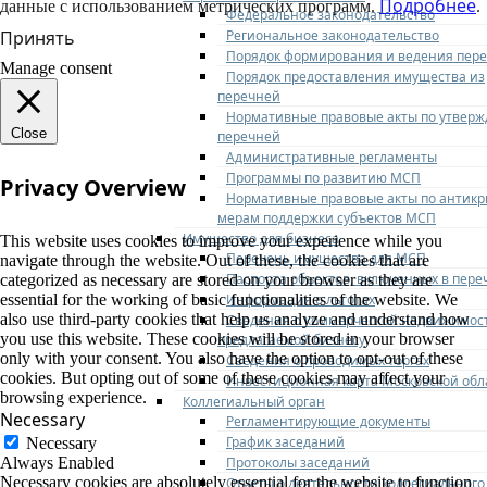
Подробнее
данные с использованием метрических программ.
.
Федеральное законодательство
Региональное законодательство
Принять
Порядок формирования и ведения пер
Manage consent
Порядок предоставления имущества из
перечней
Нормативные правовые акты по утвер
Close
перечней
Административные регламенты
Программы по развитию МСП
Privacy Overview
Нормативные правовые акты по антик
мерам поддержки субъектов МСП
Имущество для бизнеса
This website uses cookies to improve your experience while you
Перечень имущества для МСП
navigate through the website. Out of these, the cookies that are
Паспорта объектов, включенных в пере
categorized as necessary are stored on your browser as they are
Информация о льготах
essential for the working of basic functionalities of the website. We
also use third-party cookies that help us analyze and understand how
Сведения о коммерческой недвижимос
you use this website. These cookies will be stored in your browser
предлагаемой бизнесу
only with your consent. You also have the option to opt-out of these
Сведения о проводимых торгах
cookies. But opting out of some of these cookies may affect your
Инвестиционная карта Московской обл
browsing experience.
Коллегиальный орган
Necessary
Регламентирующие документы
График заседаний
Necessary
Протоколы заседаний
Always Enabled
Necessary cookies are absolutely essential for the website to function
Отчеты о деятельности коллегиального