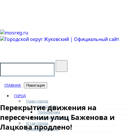
Городской округ Жуковский
Официальный сайт
ГЛАВНАЯ
Навигация
ГОРОД
Глава города
Перекрытие движения на
Биография
Полномочия
пересечении улиц Баженова и
Доклады и отчеты
Устав города
Лацкова продлено!
Символика города