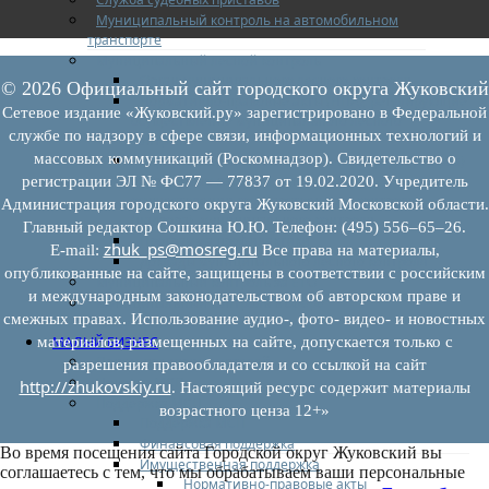
Муниципальный контроль на автомобильном
транспорте
Муниципальный лесной контроль
Орган муниципального лесного контроля
© 2026 Официальный сайт городского округа Жуковский
Нормативно-правовые акты (НПА), регулирующие
Сетевое издание «Жуковский.ру» зарегистрировано в Федеральной
осуществление муниципального лесного
службе по надзору в сфере связи, информационных технологий и
контроля:
массовых коммуникаций (Роскомнадзор). Свидетельство о
Управление рисками причинения вреда (ущерба)
охраняемым законом ценностям при
регистрации ЭЛ № ФС77 — 77837 от 19.02.2020. Учредитель
осуществлении государственного контроля
Администрация городского округа Жуковский Московской области.
(надзора), муниципального контроля
Главный редактор Сошкина Ю.Ю. Телефон: (495) 556–65–26.
Программа профилактики
zhuk_ps@mosreg.ru
E‑mail:
Все права на материалы,
Доклады муниципального лесного контроля
опубликованные на сайте, защищены в соответствии с российским
Муниципальный контроль за ЕТО
и международным законодательством об авторском праве и
Муниципальный контроль в сфере
смежных правах. Использование аудио-, фото- видео- и новостных
благоустройства
МАЛЫЙ БИЗНЕС
материалов, размещенных на сайте, допускается только с
Прием предпринимателей
разрешения правообладателя и со ссылкой на сайт
Новости МСП
http://zhukovskiy.ru
. Настоящий ресурс содержит материалы
Поддержка МСП
возрастного ценза 12+»
Поддержка МСП
Финансовая поддержка
Во время посещения сайта Городской округ Жуковский вы
Имущественная поддержка
соглашаетесь с тем, что мы обрабатываем ваши персональные
Нормативно-правовые акты