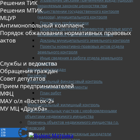
Управление рисками причинения вреда (ущерба)
Решения ТИК
охраняемым законом ценностям при
Решения МТИК
осуществлении государственного контроля
МЦУР
(надзора), муниципального контроля
Программа профилактики
Антимонопольный комплаенс
Перечень сведений и документов, которые могут
Порядок обжалования нормативных правовых
запрашиваться у контролируемого лица
актов
Доклады муниципального земельного контроля
Проекты нормативно-правовых актов отдела
земельного контроля
Иные сведения о работе отдела земельного
Службы и ведомства
контроля
Бюджет для граждан
Обращения граждан
Росреестр
Совет депутатов
Муниципальный финансовый контроль
Прием предпринимателей
Нормативные документы
МФЦ
План работ
Отчеты
МАУ о/л «Восток-2»
Муниципальный жилищный контроль
МУ МЦ «Дружба»
Реестр земельных участков с неоформленными
объектами недвижимого имущества
Перечень объектов недвижимого имущества г.о.
Жуковский
Списки кандидатов в присяжные заседатели
Служба судебных приставов