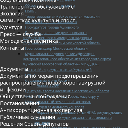
Противодействие коррупции
Общественные организации
Транспортное обслуживание
ОМВД
Экология
Территориальная избирательная комиссия
Физическая культура и спорт
Контрольно — счетная палата
Культура
Прокуратура города Жуковского
Главное управление регионального
Пресс — служба
государственного жилищного надзора и
Молодежная политика
содержания территорий Московской области
Контакты
Госстройнадзор Московской области
Муниципальное учреждение «Дирекция
централизованного обеспечения городского округа
Жуковский Московской области» (МУ «ДЦО»)
Документы
Центр «Мои документы» г.о. Жуковский
Документы по мерам предотвращения
Опека
Социальный фонд России
распространения новой коронавирусной
Новости СФР
инфекции
Центр занятости населения Московской области
Общественные обсуждения
ОНД и ПР по Раменскому городскому округу
Муниципальный земельный контроль
Постановления
Отдел земельного контроля
Антикоррупционная экспертиза
Нормативно-правовые акты (НПА), регулирующие
Публичные слушания
осуществление муниципального земельного
контроля
Решения Совета депутатов