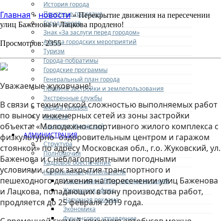
История города
Почетные граждане
Главная
новости
»
» Перекрытие движения на пересечении
Город героев
улиц Баженова и Лацкова продлено!
Знак «За заслуги перед городом»
Афиша городских мероприятий
Просмотров: 2355
Туризм
Города-побратимы
Городские программы
Генеральный план города
Уважаемые жуковчане!
Правила застройки и землепользования
Экстренные службы
В связи с технической сложностью выполняемых работ
Медиа галерея
по выносу инженерных сетей из зоны застройки
Новости
объекта: «Молодежно-спортивного жилого комплекса с
Авиаград Жуковский
АДМИНИСТРАЦИЯ
физкультурно- оздоровительным центром и гаражом
Структура
стоянкой» по адресу Московская обл., г.о. Жуковский, ул.
Полномочия
Баженова и с неблагоприятными погодными
Кадровое обеспечение
условиями, срок закрытия транспортного и
Направления деятельности
пешеходного движения на пересечении улиц Баженова
Участникам СВО и членам их семей
Жилищная сфера
и Лацкова, попадающих в зону производства работ,
Наружная реклама
продляется до 25 февраля 2019 года.
Экономика
Финансовое управление