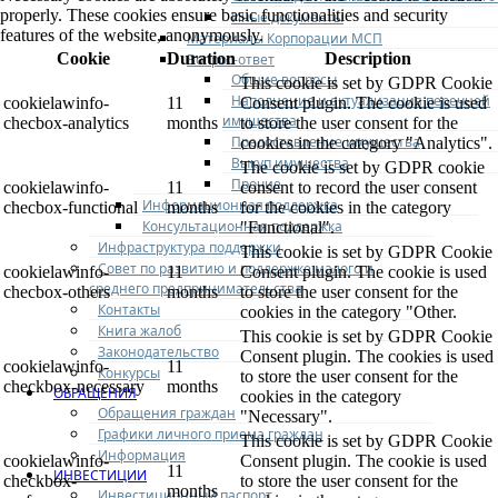
properly. These cookies ensure basic functionalities and security
Иные документы
features of the website, anonymously.
Материалы Корпорации МСП
Cookie
Duration
Description
Вопрос-ответ
Общие вопросы
This cookie is set by GDPR Cookie
Наполнение и актуализация перечней
cookielawinfo-
11
Consent plugin. The cookie is used
имущества
checbox-analytics
months
to store the user consent for the
Предоставление имущества
cookies in the category "Analytics".
Выкуп имущества
The cookie is set by GDPR cookie
Прочие
cookielawinfo-
11
consent to record the user consent
Информационная поддержка
checbox-functional
months
for the cookies in the category
Консультационная поддержка
"Functional".
Инфраструктура поддержки
This cookie is set by GDPR Cookie
Совет по развитию и поддержке малого и
cookielawinfo-
11
Consent plugin. The cookie is used
среднего предпринимательства
checbox-others
months
to store the user consent for the
Контакты
cookies in the category "Other.
Книга жалоб
This cookie is set by GDPR Cookie
Законодательство
Consent plugin. The cookies is used
cookielawinfo-
11
Конкурсы
to store the user consent for the
checkbox-necessary
months
ОБРАЩЕНИЯ
cookies in the category
Обращения граждан
"Necessary".
Графики личного приема граждан
This cookie is set by GDPR Cookie
Информация
cookielawinfo-
Consent plugin. The cookie is used
11
ИНВЕСТИЦИИ
checkbox-
to store the user consent for the
months
Инвестиционный паспорт