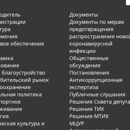
одитель
Документы
нистрации
Документы по мерам
тура
предотвращения
омочия
распространения ново
вое обеспечение
коронавирусной
инфекции
омика
Общественные
зование
обсуждения
 благоустройство
Постановления
бительский рынок
Антикоррупционная
оохранение
экспертиза
льная политика
Публичные слушания
портное
Решения Совета депут
уживание
Решения ТИК
гия
Решения МТИК
еская культура и
МЦУР