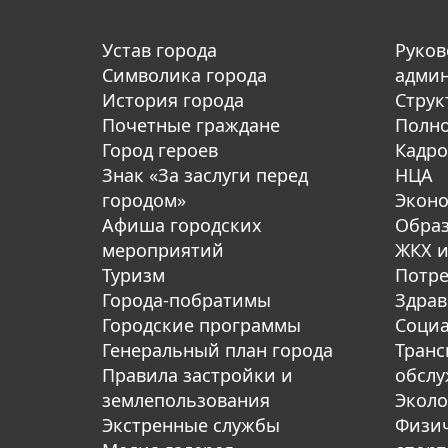
Устав города
Руков
Символика города
адми
История города
Струк
Почетные граждане
Полн
Город героев
Кадро
Знак «За заслуги перед
НЦА
городом»
Экон
Афиша городских
Обра
мероприятий
ЖКХ и
Туризм
Потре
Города-побратимы
Здрав
Городские программы
Социа
Генеральный план города
Транс
Правила застройки и
обсл
землепользования
Эколо
Экстренные службы
Физич