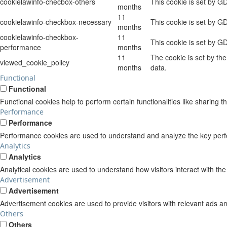
cookielawinfo-checbox-others
This cookie is set by G
months
11
cookielawinfo-checkbox-necessary
This cookie is set by G
months
cookielawinfo-checkbox-
11
This cookie is set by G
performance
months
11
The cookie is set by th
viewed_cookie_policy
months
data.
Functional
Functional
Functional cookies help to perform certain functionalities like sharing t
Performance
Performance
Performance cookies are used to understand and analyze the key perform
Analytics
Analytics
Analytical cookies are used to understand how visitors interact with the
Advertisement
Advertisement
Advertisement cookies are used to provide visitors with relevant ads a
Others
Others