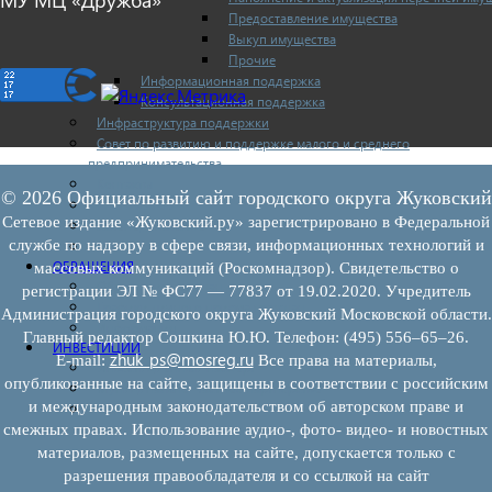
Предоставление имущества
Выкуп имущества
Прочие
Информационная поддержка
Консультационная поддержка
Инфраструктура поддержки
Совет по развитию и поддержке малого и среднего
предпринимательства
Контакты
© 2026 Официальный сайт городского округа Жуковский
Книга жалоб
Сетевое издание «Жуковский.ру» зарегистрировано в Федеральной
Законодательство
службе по надзору в сфере связи, информационных технологий и
Конкурсы
ОБРАЩЕНИЯ
массовых коммуникаций (Роскомнадзор). Свидетельство о
Обращения граждан
регистрации ЭЛ № ФС77 — 77837 от 19.02.2020. Учредитель
Графики личного приема граждан
Администрация городского округа Жуковский Московской области.
Информация
Главный редактор Сошкина Ю.Ю. Телефон: (495) 556–65–26.
ИНВЕСТИЦИИ
zhuk_ps@mosreg.ru
E‑mail:
Все права на материалы,
Инвестиционный паспорт
опубликованные на сайте, защищены в соответствии с российским
Муниципально-частное партнерство
и международным законодательством об авторском праве и
Новости инвестиций
смежных правах. Использование аудио-, фото- видео- и новостных
материалов, размещенных на сайте, допускается только с
разрешения правообладателя и со ссылкой на сайт