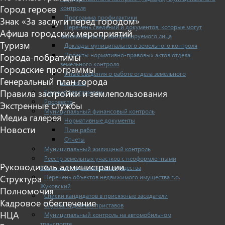
Город героев
контроля
Программа профилактики
Знак «За заслуги перед городом»
Перечень сведений и документов, которые могут
Афиша городских мероприятий
запрашиваться у контролируемого лица
Туризм
Доклады муниципального земельного контроля
Проекты нормативно-правовых актов отдела
Города-побратимы
земельного контроля
Городские программы
Иные сведения о работе отдела земельного
Генеральный план города
контроля
Правила застройки и землепользования
Бюджет для граждан
Росреестр
Экстренные службы
Муниципальный финансовый контроль
Медиа галерея
Нормативные документы
Новости
План работ
Отчеты
Муниципальный жилищный контроль
Реестр земельных участков с неоформленными
Руководитель администрации
объектами недвижимого имущества
Перечень объектов недвижимого имущества г.о.
Структура
Жуковский
Полномочия
Списки кандидатов в присяжные заседатели
Кадровое обеспечение
Служба судебных приставов
НЦА
Муниципальный контроль на автомобильном
транспорте