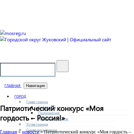
Городской округ Жуковский
Официальный сайт
ГЛАВНАЯ
Навигация
ГОРОД
Глава города
Патриотический конкурс «Моя
Биография
Полномочия
гордость – Россия!»
Доклады и отчеты
Устав города
Символика города
Главная
новости
»
» Патриотический конкурс «Моя гордость –