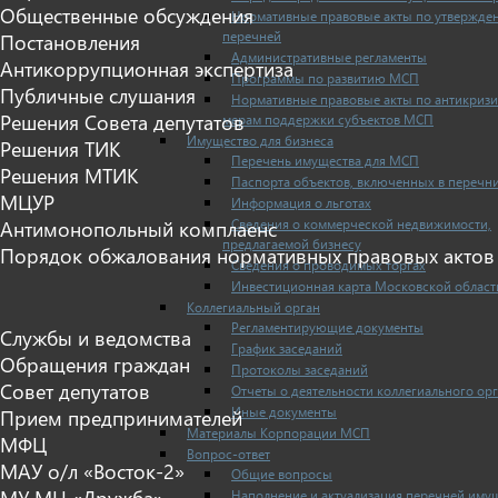
Общественные обсуждения
Нормативные правовые акты по утвержде
перечней
Постановления
Административные регламенты
Антикоррупционная экспертиза
Программы по развитию МСП
Публичные слушания
Нормативные правовые акты по антикриз
Решения Совета депутатов
мерам поддержки субъектов МСП
Имущество для бизнеса
Решения ТИК
Перечень имущества для МСП
Решения МТИК
Паспорта объектов, включенных в перечн
МЦУР
Информация о льготах
Сведения о коммерческой недвижимости,
Антимонопольный комплаенс
предлагаемой бизнесу
Порядок обжалования нормативных правовых актов
Сведения о проводимых торгах
Инвестиционная карта Московской област
Коллегиальный орган
Регламентирующие документы
Службы и ведомства
График заседаний
Обращения граждан
Протоколы заседаний
Совет депутатов
Отчеты о деятельности коллегиального ор
Иные документы
Прием предпринимателей
Материалы Корпорации МСП
МФЦ
Вопрос-ответ
МАУ о/л «Восток-2»
Общие вопросы
МУ МЦ «Дружба»
Наполнение и актуализация перечней иму