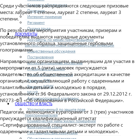
Кадровое обеспечение
Среди участников распределяются следующие призовые
Приемная
места: лауреат 1 степени, лауреат 2 степени, лауреат 3
Интернет-приемная
степени.
Регламент
Охрана труда
По результатам мероприятия участникам, призерам и
ДОКУМЕНТЫ
победителям выдаются наградные документы
Документы по мерам предотвращения
установленного образца, защищенные гербовыми
распространения новой коронавирусной инфекции
голограммами.
Общественные обсуждения
Постановления
Направляющим организациям, выдвинувшим для участия в
Антикоррупционная экспертиза
мероприятии от 5 (пяти) человек присуждается
Публичные слушания
свидетельство об общественной аккредитации в качестве
Решения Совета депутатов
организации, осуществляющей работу с одаренными и
Решения ТИК
Решения МТИК
талантливыми детьми и молодежью в порядке,
МЦУР
установленном ст.96 Федерального закона от 29.12.2012 г.
Антимонопольный комплаенс
№273-ФЗ «Об образовании в Российской Федерации».
ОБЩЕСТВО И ВЛАСТЬ
Уполномоченный по защите прав
Педагогам, являющимся кураторами от 3 (трех) участников
предпринимателей
присуждается квалификационный аттестат
Коммерческий найм жилых помещений
«Сертифицированный специалист-эксперт по работе с
Конкурентная среда
одаренными и талантливыми детьми и молодежью».
Противодействие коррупции
Общественные организации