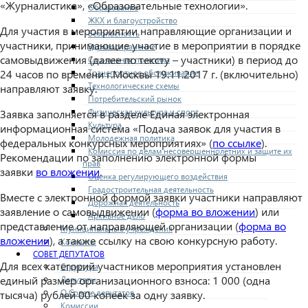
«Журналистика», «Образовательные технологии».
Образование
ЖКХ и благоустройство
Для участия в мероприятии направляющие организации и
Безопасность
участники, принимающие участие в мероприятии в порядке
Здравоохранение
самовыдвижения (далее по тексту – участники) в период до
Социальная политика
Транспортное обслуживание
24 часов по времени г.Москвы 19.11.2017 г. (включительно)
Технологические схемы
направляют заявку.
Потребительский рынок
Физическая культура и спорт
Заявка заполняется в разделе Единая электронная
Культура
информационная система «Подача заявок для участия в
Молодежная политика
федеральных конкурсных мероприятиях» (
по ссылке
).
Комиссия по делам несовершеннолетних и защите их
Рекомендации по заполнению электронной формы
прав
заявки
во
вложении
.
Оценка регулирующего воздействия
Градостроительная деятельность
Вместе с электронной формой заявки участники направляют
Дорожная деятельность
заявление о самовыдвижении (
форма во вложении
) или
Архивное дело
представление от направляющей организации (
форма во
Муниципальные учреждения
вложении
), а также ссылку на свою конкурсную работу.
Контакты
СОВЕТ ДЕПУТАТОВ
Для всех категорий участников мероприятия установлен
Структура
единый размер организационного взноса: 1 000 (одна
Депутаты
О Совете депутатов
тысяча) рублей 00 копеек за одну заявку.
Комиссии