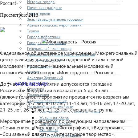
История города
Россия!»
Почетные граждане
Город героев
Просмотров: 2413
Знак «За заслуги перед городом»
Афиша городских мероприятий
Туризм
Города-побратимы
Городские программы
Генеральный план города
Федеральное общественное учреждение «Межрегиональный
Правила застройки и землепользования
центр развития и поддержки одаренной и талантливой
Экстренные службы
молодежи» проводит Национальный молодежный
Медиа галерея
патриотический конкурс «Моя гордость – Россия!».
Новости
Авиаград Жуковский
До участия в мероприятии допускаются граждане
АДМИНИСТРАЦИЯ
Структура
Российской Федерации в возрасте от 5 до 35 лет
Полномочия
(включительно). Мероприятие проводится по возрастным
Кадровое обеспечение
категориям: 5-7 лет, 8-10 лет, 11-13 лет, 14-16 лет, 17-20 лет,
Направления деятельности
21-25 лет, 26-30 лет, 31-35 лет, смешанные группы.
Участникам СВО и членам их семей
Жилищная сфера
Мероприятие проводится по следующим направлениям:
Наружная реклама
«Сочинение», «Рисунок», «Фотография», «Видеоролик»,
Экономика
«Социальный плакат», «Литературное творчество»,
Финансовое управление