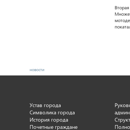
Вторая
Множес
мотоде
поката
новости
Устав города
Руков
Символика города
админ
История города
Струк
Почетные граждане
Полно