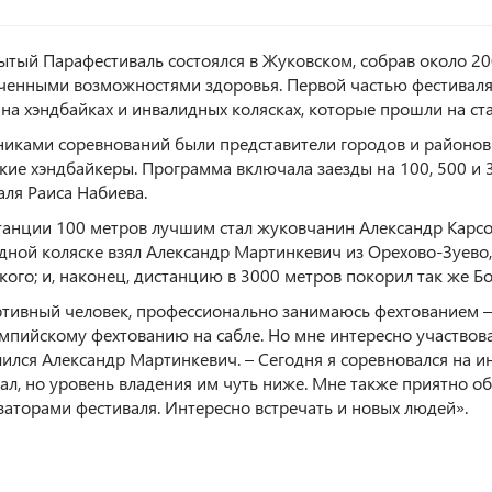
ытый Парафестиваль состоялся в Жуковском, собрав около 20
ченными возможностями здоровья. Первой частью фестиваля 
 на хэндбайках и инвалидных колясках, которые прошли на ст
никами соревнований были представители городов и районов
кие хэндбайкеры. Программа включала заезды на 100, 500 и 
аля Раиса Набиева.
танции 100 метров лучшим стал жуковчанин Александр Карсон
дной коляске взял Александр Мартинкевич из Орехово-Зуево, 
кого; и, наконец, дистанцию в 3000 метров покорил так же Б
ртивный человек, профессионально занимаюсь фехтованием 
мпийскому фехтованию на сабле. Но мне интересно участвоват
лился Александр Мартинкевич. – Сегодня я соревновался на и
ал, но уровень владения им чуть ниже. Мне также приятно об
заторами фестиваля. Интересно встречать и новых людей».