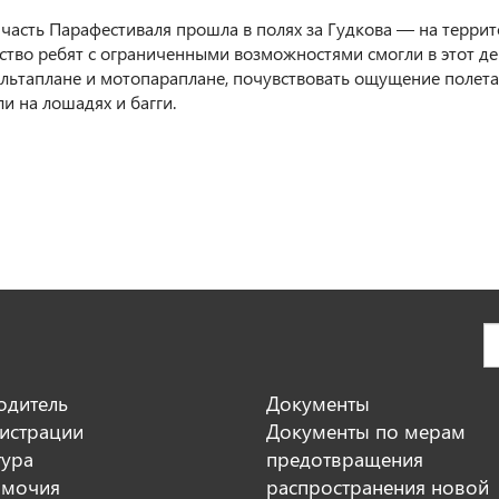
 часть Парафестиваля прошла в полях за Гудкова — на терри
тво ребят с ограниченными возможностями смогли в этот де
льтаплане и мотопараплане, почувствовать ощущение полета.
ли на лошадях и багги.
одитель
Документы
истрации
Документы по мерам
тура
предотвращения
мочия
распространения новой