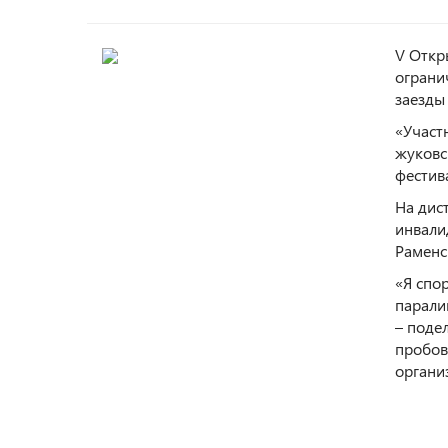
V Откр
ограни
заезды
«Участ
жуковс
фестив
На дис
инвали
Раменс
«Я спо
парали
– поде
пробов
органи