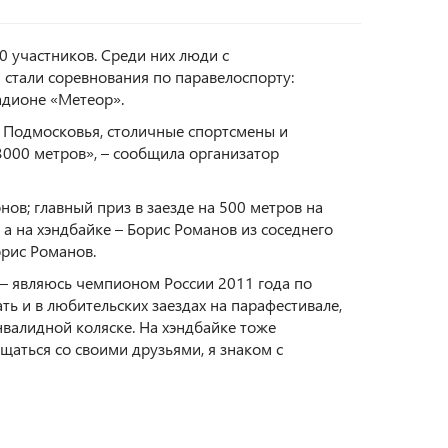
0 участников. Среди них люди с
стали соревнования по паравелоспорту:
адионе «Метеор».
 Подмосковья, столичные спортсмены и
3000 метров», – сообщила организатор
ов; главный приз в заезде на 500 метров на
а на хэндбайке – Борис Романов из соседнего
орис Романов.
— являюсь чемпионом России 2011 года по
ь и в любительских заездах на парафестивале,
нвалидной коляске. На хэндбайке тоже
щаться со своими друзьями, я знаком с