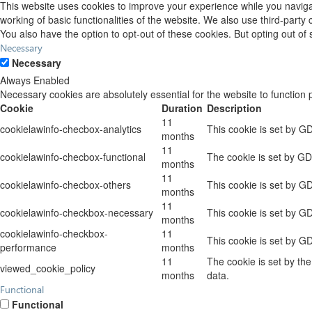
This website uses cookies to improve your experience while you navigat
working of basic functionalities of the website. We also use third-part
You also have the option to opt-out of these cookies. But opting out o
Necessary
Necessary
Always Enabled
Necessary cookies are absolutely essential for the website to function 
Cookie
Duration
Description
11
cookielawinfo-checbox-analytics
This cookie is set by G
months
11
cookielawinfo-checbox-functional
The cookie is set by GD
months
11
cookielawinfo-checbox-others
This cookie is set by G
months
11
cookielawinfo-checkbox-necessary
This cookie is set by G
months
cookielawinfo-checkbox-
11
This cookie is set by G
performance
months
11
The cookie is set by th
viewed_cookie_policy
months
data.
Functional
Functional