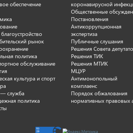
вое обеспечение
коронавирусной инфекц
Общественные обсужден
мика
Постановления
ование
Антикоррупционная
 благоустройство
экспертиза
бительский рынок
Публичные слушания
оохранение
Решения Совета депутат
льная политика
Решения ТИК
портное обслуживание
Решения МТИК
гия
МЦУР
ская культура и спорт
Антимонопольный
ура
комплаенс
 — служба
Порядок обжалования
ежная политика
нормативных правовых 
кты