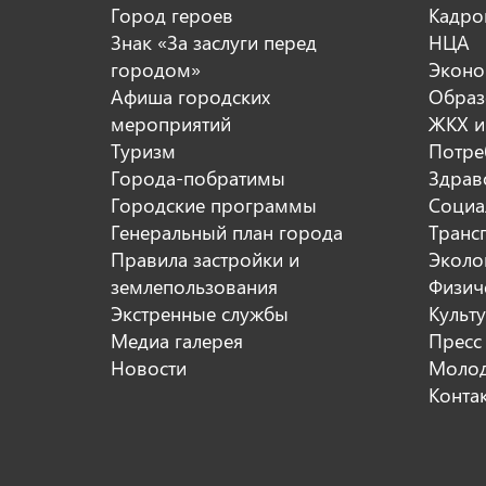
Город героев
Кадро
Знак «За заслуги перед
НЦА
городом»
Эконо
Афиша городских
Образ
мероприятий
ЖКХ и
Туризм
Потре
Города-побратимы
Здрав
Городские программы
Социа
Генеральный план города
Транс
Правила застройки и
Эколо
землепользования
Физиче
Экстренные службы
Культ
Медиа галерея
Пресс
Новости
Молод
Конта