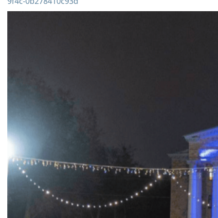
9f4c-
0b278410c93d