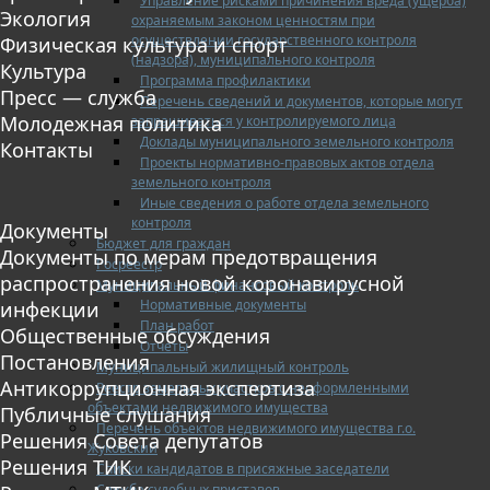
Управление рисками причинения вреда (ущерба)
Экология
охраняемым законом ценностям при
осуществлении государственного контроля
Физическая культура и спорт
(надзора), муниципального контроля
Культура
Программа профилактики
Пресс — служба
Перечень сведений и документов, которые могут
Молодежная политика
запрашиваться у контролируемого лица
Доклады муниципального земельного контроля
Контакты
Проекты нормативно-правовых актов отдела
земельного контроля
Иные сведения о работе отдела земельного
контроля
Документы
Бюджет для граждан
Документы по мерам предотвращения
Росреестр
распространения новой коронавирусной
Муниципальный финансовый контроль
Нормативные документы
инфекции
План работ
Общественные обсуждения
Отчеты
Постановления
Муниципальный жилищный контроль
Антикоррупционная экспертиза
Реестр земельных участков с неоформленными
объектами недвижимого имущества
Публичные слушания
Перечень объектов недвижимого имущества г.о.
Решения Совета депутатов
Жуковский
Решения ТИК
Списки кандидатов в присяжные заседатели
Служба судебных приставов