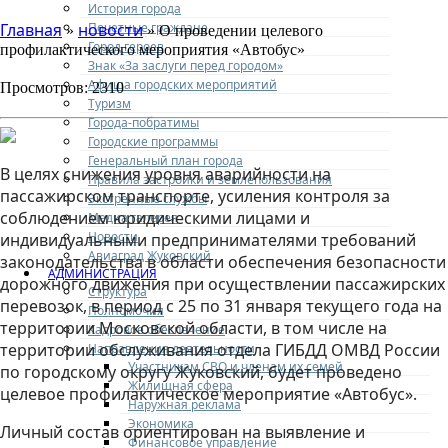
История города
Почетные граждане
Главная
новости
»
» О проведении целевого
Город героев
профилактического мероприятия «Автобус»
Знак «За заслуги перед городом»
Афиша городских мероприятий
Просмотров: 2310
Туризм
Города-побратимы
Городские программы
Генеральный план города
В целях снижения уровня аварийности на
Правила застройки и землепользования
пассажирском транспорте, усиления контроля за
Экстренные службы
соблюдением юридическими лицами и
Медиа галерея
Новости
индивидуальными предпринимателями требований
Авиаград Жуковский
законодательства в области обеспечения безопасности
АДМИНИСТРАЦИЯ
дорожного движения при осуществлении пассажирских
Структура
перевозок, в период с 25 по 31 января текущего года на
Полномочия
территории Московской области, в том числе на
Кадровое обеспечение
территории обслуживания отдела ГИБДД ОМВД России
Направления деятельности
Участникам СВО и членам их семей
по городскому округу Жуковский, будет проведено
Жилищная сфера
целевое профилактическое мероприятие «Автобус».
Наружная реклама
Экономика
Личный состав ориентирован на выявление и
Финансовое управление