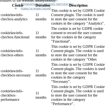
features of the website, anonymously.
Муниципально-частное партнерство
Cookie
Duration
Description
Новости инвестиций
This cookie is set by GDPR Cookie
cookielawinfo-
11
Consent plugin. The cookie is used
checbox-analytics
months
to store the user consent for the
cookies in the category "Analytics".
The cookie is set by GDPR cookie
cookielawinfo-
11
consent to record the user consent
checbox-functional
months
for the cookies in the category
"Functional".
This cookie is set by GDPR Cookie
cookielawinfo-
11
Consent plugin. The cookie is used
checbox-others
months
to store the user consent for the
cookies in the category "Other.
This cookie is set by GDPR Cookie
Consent plugin. The cookies is used
cookielawinfo-
11
to store the user consent for the
checkbox-necessary
months
cookies in the category
"Necessary".
This cookie is set by GDPR Cookie
cookielawinfo-
Consent plugin. The cookie is used
11
checkbox-
to store the user consent for the
months
performance
cookies in the category
"Performance".