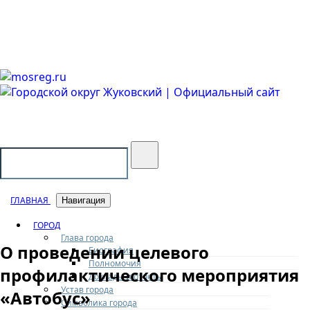
Городской округ Жуковский
Официальный сайт
ГЛАВНАЯ
Навигация
ГОРОД
Глава города
О проведении целевого
Биография
Полномочия
профилактического мероприятия
Доклады и отчеты
Устав города
«Автобус»
Символика города