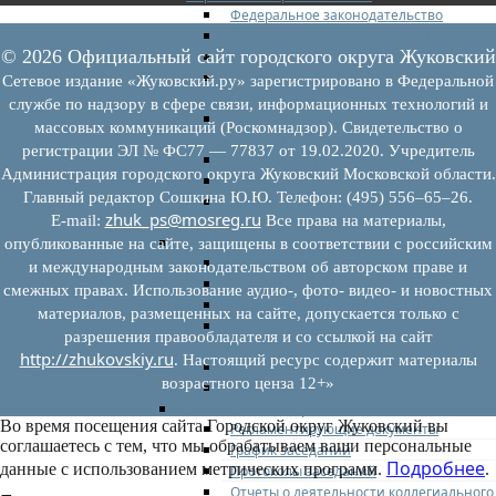
Федеральное законодательство
Региональное законодательство
© 2026 Официальный сайт городского округа Жуковский
Порядок формирования и ведения пер
Порядок предоставления имущества из
Сетевое издание «Жуковский.ру» зарегистрировано в Федеральной
перечней
службе по надзору в сфере связи, информационных технологий и
Нормативные правовые акты по утвер
массовых коммуникаций (Роскомнадзор). Свидетельство о
перечней
регистрации ЭЛ № ФС77 — 77837 от 19.02.2020. Учредитель
Административные регламенты
Администрация городского округа Жуковский Московской области.
Программы по развитию МСП
Главный редактор Сошкина Ю.Ю. Телефон: (495) 556–65–26.
Нормативные правовые акты по антик
zhuk_ps@mosreg.ru
E‑mail:
Все права на материалы,
мерам поддержки субъектов МСП
Имущество для бизнеса
опубликованные на сайте, защищены в соответствии с российским
Перечень имущества для МСП
и международным законодательством об авторском праве и
Паспорта объектов, включенных в пере
смежных правах. Использование аудио-, фото- видео- и новостных
Информация о льготах
материалов, размещенных на сайте, допускается только с
Сведения о коммерческой недвижимос
разрешения правообладателя и со ссылкой на сайт
предлагаемой бизнесу
http://zhukovskiy.ru
. Настоящий ресурс содержит материалы
Сведения о проводимых торгах
возрастного ценза 12+»
Инвестиционная карта Московской обл
Коллегиальный орган
Во время посещения сайта Городской округ Жуковский вы
Регламентирующие документы
соглашаетесь с тем, что мы обрабатываем ваши персональные
График заседаний
Подробнее
данные с использованием метрических программ.
.
Протоколы заседаний
Отчеты о деятельности коллегиального