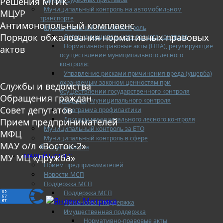
Решения МТИК
Муниципальный контроль на автомобильном
МЦУР
транспорте
Антимонопольный комплаенс
Муниципальный лесной контроль
Порядок обжалования нормативных правовых
Орган муниципального лесного контроля
Нормативно-правовые акты (НПА), регулирующие
актов
осуществление муниципального лесного
контроля:
Управление рисками причинения вреда (ущерба)
охраняемым законом ценностям при
Службы и ведомства
осуществлении государственного контроля
Обращения граждан
(надзора), муниципального контроля
Совет депутатов
Программа профилактики
Доклады муниципального лесного контроля
Прием предпринимателей
Муниципальный контроль за ЕТО
МФЦ
Муниципальный контроль в сфере
МАУ о/л «Восток-2»
благоустройства
МАЛЫЙ БИЗНЕС
МУ МЦ «Дружба»
Прием предпринимателей
Новости МСП
Поддержка МСП
Поддержка МСП
Финансовая поддержка
Имущественная поддержка
Нормативно-правовые акты