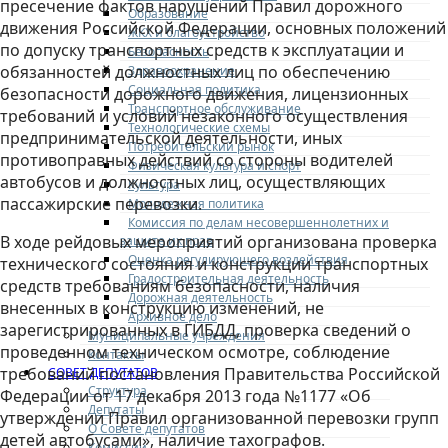
пресечение фактов нарушений Правил дорожного
Образование
движения Российской Федерации, основных положений
ЖКХ и благоустройство
по допуску транспортных средств к эксплуатации и
Безопасность
обязанностей должностных лиц по обеспечению
Здравоохранение
Социальная политика
безопасности дорожного движения, лицензионных
Транспортное обслуживание
требований и условий незаконного осуществления
Технологические схемы
предпринимательской деятельности, иных
Потребительский рынок
противоправных действий со стороны водителей
Физическая культура и спорт
автобусов и должностных лиц, осуществляющих
Культура
пассажирские перевозки.
Молодежная политика
Комиссия по делам несовершеннолетних и
В ходе рейдовых мероприятий организована проверка
защите их прав
Оценка регулирующего воздействия
технического состояния и конструкции транспортных
Градостроительная деятельность
средств требованиям безопасности, наличия
Дорожная деятельность
внесенных в конструкцию изменений, не
Архивное дело
зарегистрированных в ГИБДД, проверка сведений о
Муниципальные учреждения
проведенном техническом осмотре, соблюдение
Контакты
требований постановления Правительства Российской
СОВЕТ ДЕПУТАТОВ
Структура
Федерации от 17 декабря 2013 года №1177 «Об
Депутаты
утверждении Правил организованной перевозки групп
О Совете депутатов
детей автобусами», наличие тахографов.
Комиссии