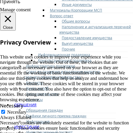
Принять
Иные документы
Manage consent
Материалы Корпорации МСП
Вопрос-ответ
Общие вопросы
Наполнение и актуализация перечней
Close
имущества
Предоставление имущества
Privacy Overview
Выкуп имущества
Прочие
Информационная поддержка
This website uses cookies to improve your experience while you
Консультационная поддержка
navigate through the website. Out of these, the cookies that are
Инфраструктура поддержки
categorized as necessary are stored on your browser as they are
Совет по развитию и поддержке малого и
essential for the working of basic functionalities of the website. We
среднего предпринимательства
also use third-party cookies that help us analyze and understand how
Контакты
you use this website. These cookies will be stored in your browser
Книга жалоб
only with your consent. You also have the option to opt-out of these
Законодательство
cookies. But opting out of some of these cookies may affect your
Конкурсы
browsing experience.
ОБРАЩЕНИЯ
Necessary
Обращения граждан
Necessary
Графики личного приема граждан
Always Enabled
Информация
Necessary cookies are absolutely essential for the website to function
ИНВЕСТИЦИИ
properly. These cookies ensure basic functionalities and security
Инвестиционный паспорт