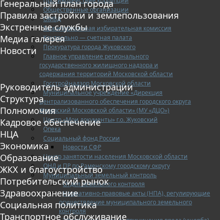
Противодействие коррупции
Генеральный план города
Общественные организации
Правила застройки и землепользования
ОМВД
Экстренные службы
Территориальная избирательная комиссия
Медиа галерея
Контрольно — счетная палата
Прокуратура города Жуковского
Новости
Главное управление регионального
государственного жилищного надзора и
содержания территорий Московской области
Госстройнадзор Московской области
Руководитель администрации
Муниципальное учреждение «Дирекция
Структура
централизованного обеспечения городского округа
Полномочия
Жуковский Московской области» (МУ «ДЦО»)
Центр «Мои документы» г.о. Жуковский
Кадровое обеспечение
Опека
НЦА
Социальный фонд России
Экономика
Новости СФР
Образование
Центр занятости населения Московской области
ОНД и ПР по Раменскому городскому округу
ЖКХ и благоустройство
Муниципальный земельный контроль
Потребительский рынок
Отдел земельного контроля
Здравоохранение
Нормативно-правовые акты (НПА), регулирующие
осуществление муниципального земельного
Социальная политика
контроля
Транспортное обслуживание