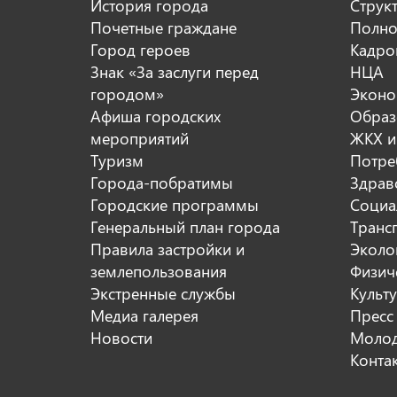
История города
Струк
Почетные граждане
Полно
Город героев
Кадро
Знак «За заслуги перед
НЦА
городом»
Эконо
Афиша городских
Образ
мероприятий
ЖКХ и
Туризм
Потре
Города-побратимы
Здрав
Городские программы
Социа
Генеральный план города
Транс
Правила застройки и
Эколо
землепользования
Физиче
Экстренные службы
Культ
Медиа галерея
Пресс
Новости
Молод
Конта