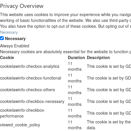
Privacy Overview
This website uses cookies to improve your experience while you navigat
working of basic functionalities of the website. We also use third-part
You also have the option to opt-out of these cookies. But opting out o
Necessary
Necessary
Always Enabled
Necessary cookies are absolutely essential for the website to function 
Cookie
Duration
Description
11
cookielawinfo-checbox-analytics
This cookie is set by G
months
11
cookielawinfo-checbox-functional
The cookie is set by GD
months
11
cookielawinfo-checbox-others
This cookie is set by G
months
11
cookielawinfo-checkbox-necessary
This cookie is set by G
months
cookielawinfo-checkbox-
11
This cookie is set by G
performance
months
11
The cookie is set by th
viewed_cookie_policy
months
data.