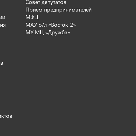
Совет депутатов
Прием предпринимателей
ии
МФЦ
ия
МАУ о/л «Восток-2»
МУ МЦ «Дружба»
ов
актов