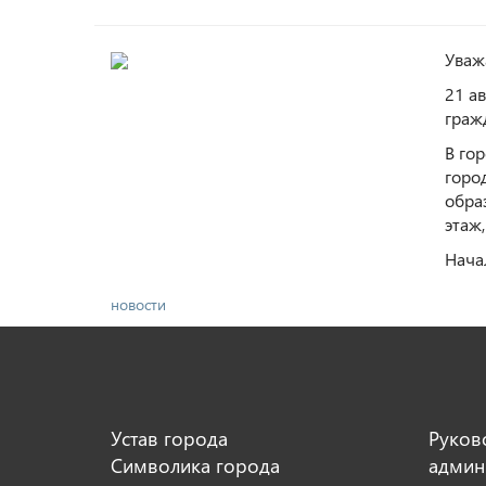
Уваж
21 а
граж
В го
город
обра
этаж,
Начал
новости
Устав города
Руков
Символика города
админ