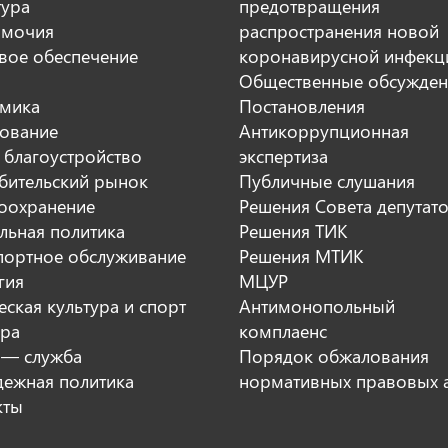
тура
предотвращения
мочия
распространения новой
вое обеспечение
коронавирусной инфекц
Общественные обсужден
мика
Постановления
ование
Антикоррупционная
 благоустройство
экспертиза
бительский рынок
Публичные слушания
оохранение
Решения Совета депутат
льная политика
Решения ТИК
портное обслуживание
Решения МТИК
гия
МЦУР
ская культура и спорт
Антимонопольный
ура
комплаенс
 — служба
Порядок обжалования
ежная политика
нормативных правовых 
кты