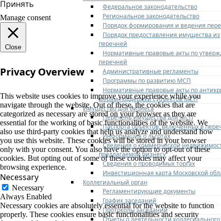
Принять
Федеральное законодательство
Региональное законодательство
Manage consent
Порядок формирования и ведения пер
Порядок предоставления имущества из
перечней
Close
Нормативные правовые акты по утвер
перечней
Privacy Overview
Административные регламенты
Программы по развитию МСП
Нормативные правовые акты по антик
This website uses cookies to improve your experience while you
мерам поддержки субъектов МСП
navigate through the website. Out of these, the cookies that are
Имущество для бизнеса
categorized as necessary are stored on your browser as they are
Перечень имущества для МСП
essential for the working of basic functionalities of the website. We
Паспорта объектов, включенных в пере
also use third-party cookies that help us analyze and understand how
Информация о льготах
you use this website. These cookies will be stored in your browser
Сведения о коммерческой недвижимос
only with your consent. You also have the option to opt-out of these
предлагаемой бизнесу
cookies. But opting out of some of these cookies may affect your
Сведения о проводимых торгах
browsing experience.
Инвестиционная карта Московской обл
Necessary
Коллегиальный орган
Necessary
Регламентирующие документы
Always Enabled
График заседаний
Necessary cookies are absolutely essential for the website to function
Протоколы заседаний
properly. These cookies ensure basic functionalities and security
Отчеты о деятельности коллегиального