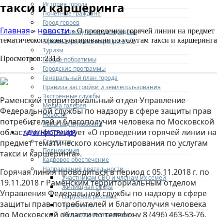
такси и каршеринга
История города
Почетные граждане
Город героев
Главная
новости
»
» О проведении горячей линии на предмет
Знак «За заслуги перед городом»
тематического консультирования по услугам такси и каршеринга
Афиша городских мероприятий
Туризм
Просмотров: 2313
Города-побратимы
Городские программы
Генеральный план города
Правила застройки и землепользования
Экстренные службы
Раменский территориальный отдел Управление
Медиа галерея
Федеральной службы по надзору в сфере защиты прав
Новости
потребителей и благополучия человека по Московской
Авиаград Жуковский
области информирует «О проведении горячей линии на
АДМИНИСТРАЦИЯ
Структура
предмет тематического консультирования по услугам
Полномочия
такси и каршеринга».
Кадровое обеспечение
Направления деятельности
Горячая линия проводиться в период с 05.11.2018 г. по
Участникам СВО и членам их семей
19.11.2018 г Раменским территориальным отделом
Жилищная сфера
Управления Федеральной службы по надзору в сфере
Наружная реклама
защиты прав потребителей и благополучия человека
Экономика
по Московской области по телефону 8 (496) 463-53-76.
Финансовое управление