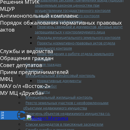
Управление рисками причинения вреда (ущерба)
Решения МТИК
охраняемым законом ценностям при
МЦУР
осуществлении государственного контроля
Антимонопольный комплаенс
(надзора), муниципального контроля
Программа профилактики
Порядок обжалования нормативных правовых
Перечень сведений и документов, которые могут
актов
запрашиваться у контролируемого лица
Доклады муниципального земельного контроля
Проекты нормативно-правовых актов отдела
земельного контроля
Службы и ведомства
Иные сведения о работе отдела земельного
Обращения граждан
контроля
Совет депутатов
Бюджет для граждан
Росреестр
Прием предпринимателей
Муниципальный финансовый контроль
МФЦ
Нормативные документы
МАУ о/л «Восток-2»
План работ
Отчеты
МУ МЦ «Дружба»
Муниципальный жилищный контроль
Реестр земельных участков с неоформленными
объектами недвижимого имущества
Перечень объектов недвижимого имущества г.о.
Жуковский
Списки кандидатов в присяжные заседатели
Служба судебных приставов