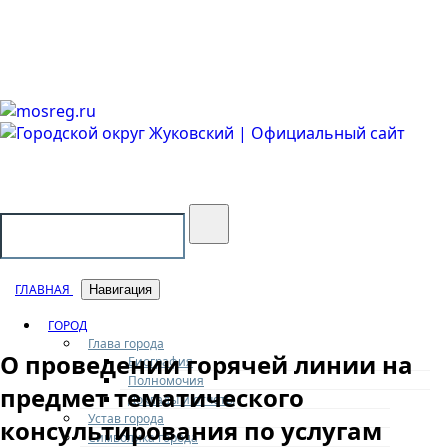
Городской округ Жуковский
Официальный сайт
ГЛАВНАЯ
Навигация
ГОРОД
Глава города
О проведении горячей линии на
Биография
Полномочия
предмет тематического
Доклады и отчеты
Устав города
консультирования по услугам
Символика города