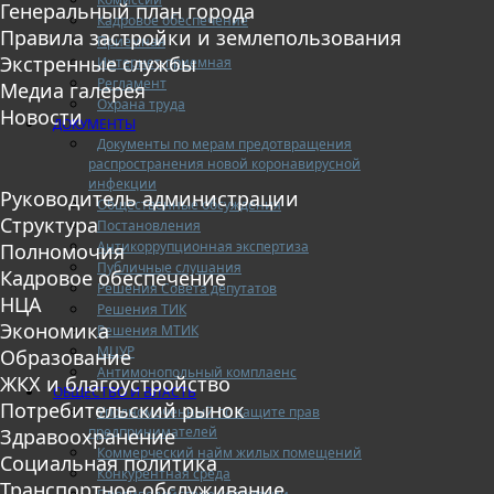
Генеральный план города
Кадровое обеспечение
Правила застройки и землепользования
Приемная
Экстренные службы
Интернет-приемная
Регламент
Медиа галерея
Охрана труда
Новости
ДОКУМЕНТЫ
Документы по мерам предотвращения
распространения новой коронавирусной
инфекции
Руководитель администрации
Общественные обсуждения
Структура
Постановления
Антикоррупционная экспертиза
Полномочия
Публичные слушания
Кадровое обеспечение
Решения Совета депутатов
НЦА
Решения ТИК
Экономика
Решения МТИК
МЦУР
Образование
Антимонопольный комплаенс
ЖКХ и благоустройство
ОБЩЕСТВО И ВЛАСТЬ
Потребительский рынок
Уполномоченный по защите прав
предпринимателей
Здравоохранение
Коммерческий найм жилых помещений
Социальная политика
Конкурентная среда
Транспортное обслуживание