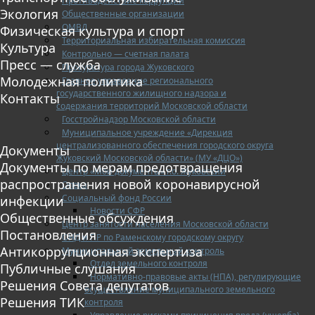
Противодействие коррупции
Экология
Общественные организации
ОМВД
Физическая культура и спорт
Территориальная избирательная комиссия
Культура
Контрольно — счетная палата
Пресс — служба
Прокуратура города Жуковского
Молодежная политика
Главное управление регионального
государственного жилищного надзора и
Контакты
содержания территорий Московской области
Госстройнадзор Московской области
Муниципальное учреждение «Дирекция
централизованного обеспечения городского округа
Документы
Жуковский Московской области» (МУ «ДЦО»)
Документы по мерам предотвращения
Центр «Мои документы» г.о. Жуковский
распространения новой коронавирусной
Опека
Социальный фонд России
инфекции
Новости СФР
Общественные обсуждения
Центр занятости населения Московской области
Постановления
ОНД и ПР по Раменскому городскому округу
Антикоррупционная экспертиза
Муниципальный земельный контроль
Отдел земельного контроля
Публичные слушания
Нормативно-правовые акты (НПА), регулирующие
Решения Совета депутатов
осуществление муниципального земельного
Решения ТИК
контроля