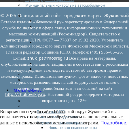
Муниципальный контроль на автомобильном
транспорте
© 2026 Официальный сайт городского округа Жуковский
Муниципальный лесной контроль
Орган муниципального лесного контроля
Сетевое издание «Жуковский.ру» зарегистрировано в Федеральной
Нормативно-правовые акты (НПА), регулирующие
службе по надзору в сфере связи, информационных технологий и
осуществление муниципального лесного
массовых коммуникаций (Роскомнадзор). Свидетельство о
контроля:
регистрации ЭЛ № ФС77 — 77837 от 19.02.2020. Учредитель
Управление рисками причинения вреда (ущерба)
Администрация городского округа Жуковский Московской области.
охраняемым законом ценностям при
Главный редактор Сошкина Ю.Ю. Телефон: (495) 556–65–26.
осуществлении государственного контроля
zhuk_ps@mosreg.ru
(надзора), муниципального контроля
E‑mail:
Все права на материалы,
Программа профилактики
опубликованные на сайте, защищены в соответствии с российским
Доклады муниципального лесного контроля
и международным законодательством об авторском праве и
Муниципальный контроль за ЕТО
смежных правах. Использование аудио-, фото- видео- и новостных
Муниципальный контроль в сфере
материалов, размещенных на сайте, допускается только с
благоустройства
разрешения правообладателя и со ссылкой на сайт
МАЛЫЙ БИЗНЕС
http://zhukovskiy.ru
. Настоящий ресурс содержит материалы
Прием предпринимателей
возрастного ценза 12+»
Новости МСП
Поддержка МСП
Поддержка МСП
Во время посещения сайта Городской округ Жуковский вы
соглашаетесь с тем, что мы обрабатываем ваши персональные
Финансовая поддержка
Подробнее
Имущественная поддержка
данные с использованием метрических программ.
.
Нормативно-правовые акты