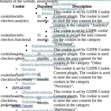
features of the website, anonymously.
Иные документы
Cookie
Duration
Description
Материалы Корпорации МСП
This cookie is set by GDPR Cookie
Вопрос-ответ
cookielawinfo-
11
Consent plugin. The cookie is used
Общие вопросы
checbox-analytics
months
to store the user consent for the
Наполнение и актуализация перечней
cookies in the category "Analytics".
имущества
The cookie is set by GDPR cookie
Предоставление имущества
cookielawinfo-
11
consent to record the user consent
Выкуп имущества
checbox-functional
months
for the cookies in the category
Прочие
"Functional".
Информационная поддержка
This cookie is set by GDPR Cookie
Консультационная поддержка
cookielawinfo-
11
Consent plugin. The cookie is used
Инфраструктура поддержки
checbox-others
months
to store the user consent for the
Совет по развитию и поддержке малого и
cookies in the category "Other.
среднего предпринимательства
This cookie is set by GDPR Cookie
Контакты
Consent plugin. The cookies is used
Книга жалоб
cookielawinfo-
11
to store the user consent for the
Законодательство
checkbox-necessary
months
cookies in the category
Конкурсы
"Necessary".
ОБРАЩЕНИЯ
This cookie is set by GDPR Cookie
Обращения граждан
cookielawinfo-
Consent plugin. The cookie is used
Графики личного приема граждан
11
checkbox-
to store the user consent for the
Информация
months
performance
cookies in the category
ИНВЕСТИЦИИ
"Performance".
Инвестиционный паспорт