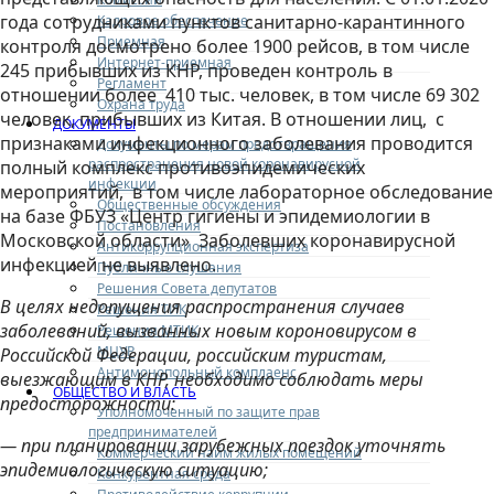
года сотрудниками пунктов санитарно-карантинного
Кадровое обеспечение
Приемная
контроля досмотрено более 1900 рейсов, в том числе
Интернет-приемная
245 прибывших из КНР, проведен контроль в
Регламент
отношении более 410 тыс. человек, в том числе 69 302
Охрана труда
человек, прибывших из Китая. В отношении лиц, с
ДОКУМЕНТЫ
признаками инфекционного заболевания проводится
Документы по мерам предотвращения
распространения новой коронавирусной
полный комплекс противоэпидемических
инфекции
мероприятий, в том числе лабораторное обследование
Общественные обсуждения
на базе ФБУЗ «Центр гигиены и эпидемиологии в
Постановления
Московской области» Заболевших коронавирусной
Антикоррупционная экспертиза
инфекцией не выявлено.
Публичные слушания
Решения Совета депутатов
В целях недопущения распространения случаев
Решения ТИК
заболеваний, вызванных новым короновирусом в
Решения МТИК
МЦУР
Российской Федерации, российским туристам,
Антимонопольный комплаенс
выезжающим в КНР, необходимо соблюдать меры
ОБЩЕСТВО И ВЛАСТЬ
предосторожности:
Уполномоченный по защите прав
предпринимателей
— при планировании зарубежных поездок уточнять
Коммерческий найм жилых помещений
эпидемиологическую ситуацию;
Конкурентная среда