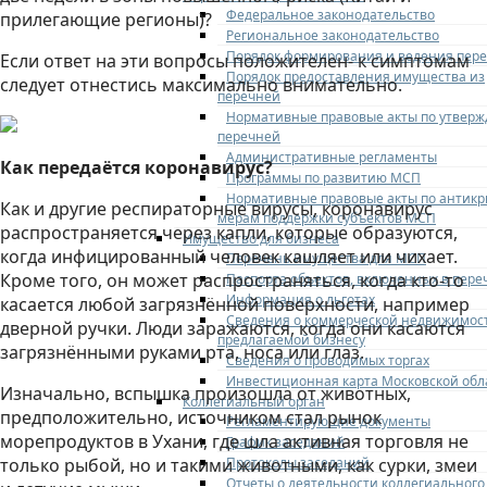
Федеральное законодательство
прилегающие регионы)?
Региональное законодательство
Порядок формирования и ведения пер
Если ответ на эти вопросы положителен- к симптомам
Порядок предоставления имущества из
следует отнестись максимально внимательно.
перечней
Нормативные правовые акты по утвер
перечней
Административные регламенты
Как передаётся коронавирус?
Программы по развитию МСП
Нормативные правовые акты по антик
Как и другие респираторные вирусы, коронавирус
мерам поддержки субъектов МСП
распространяется через капли, которые образуются,
Имущество для бизнеса
когда инфицированный человек кашляет или чихает.
Перечень имущества для МСП
Кроме того, он может распространяться, когда кто-то
Паспорта объектов, включенных в пере
Информация о льготах
касается любой загрязнённой поверхности, например
Сведения о коммерческой недвижимос
дверной ручки. Люди заражаются, когда они касаются
предлагаемой бизнесу
загрязнёнными руками рта, носа или глаз.
Сведения о проводимых торгах
Инвестиционная карта Московской обл
Изначально, вспышка произошла от животных,
Коллегиальный орган
предположительно, источником стал рынок
Регламентирующие документы
морепродуктов в Ухани, где шла активная торговля не
График заседаний
Протоколы заседаний
только рыбой, но и такими животными, как сурки, змеи
Отчеты о деятельности коллегиального