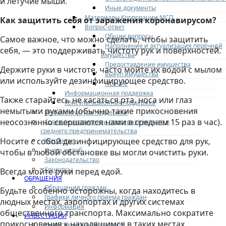
и летучие мыши.
Иные документы
Материалы Корпорации МСП
Как защитить себя от заражения коронавирусом?
Вопрос-ответ
Общие вопросы
Самое важное, что можно сделать, чтобы защитить
Наполнение и актуализация перечней
себя, — это поддерживать чистоту рук и поверхностей.
имущества
Предоставление имущества
Держите руки в чистоте, часто мойте их водой с мылом
Выкуп имущества
или используйте дезинфицирующее средство.
Прочие
Информационная поддержка
Также старайтесь не касаться рта, носа или глаз
Консультационная поддержка
немытыми руками (обычно такие прикосновения
Инфраструктура поддержки
неосознанно свершаются нами в среднем 15 раз в час).
Совет по развитию и поддержке малого и
среднего предпринимательства
Носите с собой дезинфицирующее средство для рук,
Контакты
Книга жалоб
чтобы в любой обстановке вы могли очистить руки.
Законодательство
Конкурсы
Всегда мойте руки перед едой.
ОБРАЩЕНИЯ
Обращения граждан
Будьте особенно осторожны, когда находитесь в
Графики личного приема граждан
людных местах, аэропортах и ​​других системах
Информация
общественного транспорта. Максимально сократите
ИНВЕСТИЦИИ
прикосновения к находящимся в таких местах
Инвестиционный паспорт