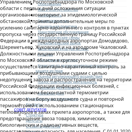
Управлением Роспотребнадзора по Московской
Образование
области с первых дней осложнения ситуации
ЖКХ и благоустройство
организован мониторинг за эпидемиологической
Безопасность
обстановкой, приняты дополнительные меры по
Здравоохранение
Социальная политика
усилению санитарно-карантинного контроля в пунктах
Транспортное обслуживание
пропуска через государственную границу Российской
Технологические схемы
Федерации в международных аэропортах Домодедово,
Потребительский рынок
Шереметьево, Жуковский и на аэродроме Чкаловский.
Физическая культура и спорт
Должностными лицами Управления Роспотребнадзора
Культура
по Московской области в круглосуточном режиме
Молодежная политика
Комиссия по делам несовершеннолетних и
осуществляется санитарно-карантинный контроль за
защите их прав
прибывающими воздушными судами с целью
Оценка регулирующего воздействия
недопущения завоза и распространения на территории
Градостроительная деятельность
Российской Федерации инфекционных болезней, с
Дорожная деятельность
использованием бесконтактной термометрии
Архивное дело
пассажиров на борту воздушного судна и повторной
Муниципальные учреждения
Контакты
термометрией с использованием стационарных
СОВЕТ ДЕПУТАТОВ
тепловизоров в залах прилета аэропортов., а также для
Структура
предотвращение ввоза товаров, химических,
Депутаты
биологических и радиоактивных веществ,
О Совете депутатов
представляющих опасность для населения. С 01.01.2020
Комиссии