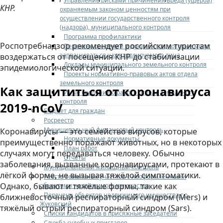
Управление рисками причинения вреда (ущерба)
КНР.
охраняемым законом ценностям при
осуществлении государственного контроля
(надзора), муниципального контроля
Программа профилактики
Роспотребнадзор рекомендует российским туристам
Перечень сведений и документов, которые могут
запрашиваться у контролируемого лица
воздержаться от посещения КНР до стабилизации
Доклады муниципального земельного контроля
эпидемиологической ситуации.
Проекты нормативно-правовых актов отдела
земельного контроля
Как защититься от коронавируса
Иные сведения о работе отдела земельного
контроля
2019-nCoV
Бюджет для граждан
Росреестр
Муниципальный финансовый контроль
Коронавирусы — это семейство вирусов, которые
Нормативные документы
преимущественно поражают животных, но в некоторых
План работ
случаях могут передаваться человеку. Обычно
Отчеты
заболевания, вызванные коронавирусами, протекают в
Муниципальный жилищный контроль
лёгкой форме, не вызывая тяжёлой симптоматики.
Реестр земельных участков с неоформленными
Однако, бывают и тяжёлые формы, такие как
объектами недвижимого имущества
Перечень объектов недвижимого имущества г.о.
ближневосточный респираторный синдром (Mers) и
Жуковский
тяжёлый острый респираторный синдром (Sars).
Списки кандидатов в присяжные заседатели
Служба судебных приставов