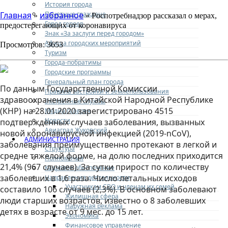
История города
Почетные граждане
Главная
избранное
»
» Роспотребнадзор рассказал о мерах,
Город героев
предостерегающих от коронавируса
Знак «За заслуги перед городом»
Афиша городских мероприятий
Просмотров: 3653
Туризм
Города-побратимы
Городские программы
Генеральный план города
По данным Государственной Комиссии
Правила застройки и землепользования
здравоохранения в Китайской Народной Республике
Экстренные службы
(КНР) на 28.01.2020 зарегистрировано 4515
Медиа галерея
Новости
подтверждённых случаев заболевания, вызванных
Авиаград Жуковский
новой коронавирусной инфекцией (2019-nCoV),
АДМИНИСТРАЦИЯ
заболевания преимущественно протекают в легкой и
Структура
средне тяжелой форме, на долю последних приходится
Полномочия
21,4% (967 случаев). За сутки прирост по количеству
Кадровое обеспечение
заболевших в 1,6 раза. Число летальных исходов
Направления деятельности
Участникам СВО и членам их семей
составило 106 случаев (2,3%). В основном заболевают
Жилищная сфера
люди старших возрастов, известно о 8 заболевших
Наружная реклама
детях в возрасте от 9 мес. до 15 лет.
Экономика
Финансовое управление