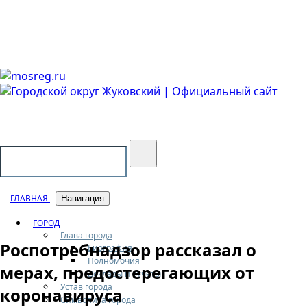
Городской округ Жуковский
Официальный сайт
ГЛАВНАЯ
Навигация
ГОРОД
Глава города
Роспотребнадзор рассказал о
Биография
Полномочия
мерах, предостерегающих от
Доклады и отчеты
Устав города
коронавируса
Символика города