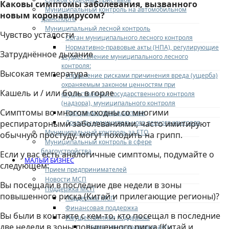
Каковы симптомы заболевания, вызванного
Муниципальный контроль на автомобильном
новым коронавирусом?
транспорте
Муниципальный лесной контроль
Чувство усталости
Орган муниципального лесного контроля
Нормативно-правовые акты (НПА), регулирующие
Затруднённое дыхание
осуществление муниципального лесного
контроля:
Высокая температура
Управление рисками причинения вреда (ущерба)
охраняемым законом ценностям при
Кашель и / или боль в горле
осуществлении государственного контроля
(надзора), муниципального контроля
Симптомы во многом сходны со многими
Программа профилактики
Доклады муниципального лесного контроля
респираторными заболеваниями, часто имитируют
Муниципальный контроль за ЕТО
обычную простуду, могут походить на грипп.
Муниципальный контроль в сфере
благоустройства
Если у вас есть аналогичные симптомы, подумайте о
МАЛЫЙ БИЗНЕС
следующем:
Прием предпринимателей
Новости МСП
Вы посещали в последние две недели в зоны
Поддержка МСП
повышенного риска (Китай и прилегающие регионы)?
Поддержка МСП
Финансовая поддержка
Вы были в контакте с кем-то, кто посещал в последние
Имущественная поддержка
две недели в зоны повышенного риска (Китай и
Нормативно-правовые акты