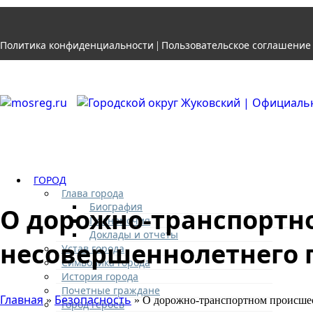
Политика конфиденциальности
Пользовательское соглашение
|
ГОРОД
Глава города
Биография
О дорожно-транспортн
Полномочия
Доклады и отчеты
несовершеннолетнего 
Устав города
Символика города
История города
Почетные граждане
Главная
Безопасность
»
» О дорожно-транспортном происшес
Город героев