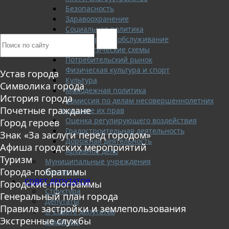
Безопасность
Здравоохранение
Социальная политика
Транспортное обслуживание
Технологические схемы
Потребительский рынок
Физическая культура и спорт
Устав города
Культура
Символика города
Молодежная политика
История города
Комиссия по делам несовершеннолетних
Почетные граждане
и защите их прав
Оценка регулирующего воздействия
Город героев
Градостроительная деятельность
Знак «За заслуги перед городом»
Дорожная деятельность
Афиша городских мероприятий
Архивное дело
Туризм
Муниципальные учреждения
Города-побратимы
Контакты
СОВЕТ ДЕПУТАТОВ
Городские программы
Структура
Генеральный план города
Депутаты
Правила застройки и землепользования
О Совете депутатов
Экстренные службы
Комиссии