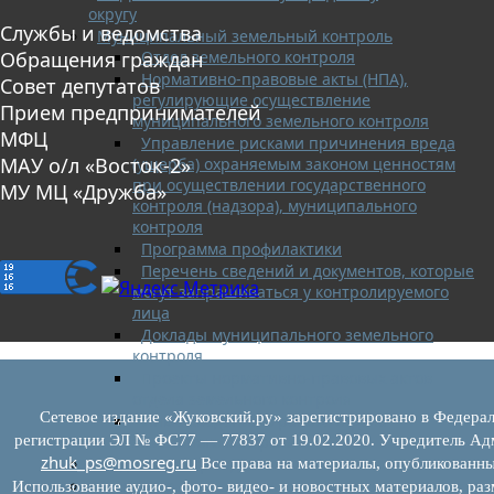
округу
Службы и ведомства
Муниципальный земельный контроль
Отдел земельного контроля
Обращения граждан
Нормативно-правовые акты (НПА),
Совет депутатов
регулирующие осуществление
Прием предпринимателей
муниципального земельного контроля
МФЦ
Управление рисками причинения вреда
МАУ о/л «Восток-2»
(ущерба) охраняемым законом ценностям
при осуществлении государственного
МУ МЦ «Дружба»
контроля (надзора), муниципального
контроля
Программа профилактики
Перечень сведений и документов, которые
могут запрашиваться у контролируемого
лица
Доклады муниципального земельного
контроля
Проекты нормативно-правовых актов
отдела земельного контроля
Сетевое издание «Жуковский.ру» зарегистрировано в Федерал
Иные сведения о работе отдела
земельного контроля
регистрации ЭЛ № ФС77 — 77837 от 19.02.2020. Учредитель Адм
zhuk_ps@mosreg.ru
Бюджет для граждан
Все права на материалы, опубликованны
Росреестр
Использование аудио-, фото- видео- и новостных материалов, ра