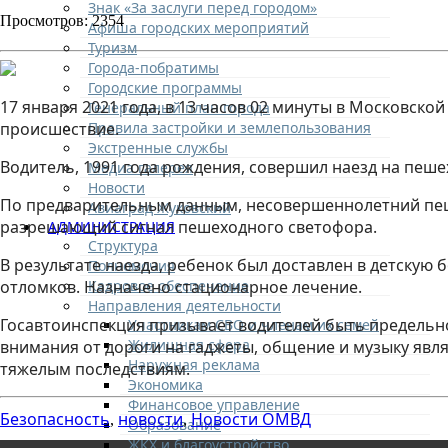
Знак «За заслуги перед городом»
Просмотров: 2354
Афиша городских мероприятий
Туризм
Города-побратимы
Городские программы
17 января 2021 года, в 13 часов 02 минуты в Московск
Генеральный план города
Правила застройки и землепользования
происшествие.
Экстренные службы
Водитель, 1991 года рождения, совершил наезд на пеше
Медиа галерея
Новости
По предварительным данным, несовершеннолетний пеше
Авиаград Жуковский
разрешающий сигнал пешеходного светофора.
АДМИНИСТРАЦИЯ
Структура
В результате наезда, ребенок был доставлен в детскую
Полномочия
Кадровое обеспечение
отломков. Назначено стационарное лечение.
Направления деятельности
Госавтоинспекция призывает водителей быть предельно
Участникам СВО и членам их семей
Жилищная сфера
внимания от дороги на гаджеты, общение и музыку явл
Наружная реклама
тяжелым последствиям.
Экономика
Финансовое управление
Безопасность
новости
Новости ОМВД
,
,
Образование
ЖКХ и благоустройство