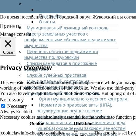
Муниципальный финансовый контроль
Нормативные документы
План работ
Во время посещения сайта Городской округ Жуковский вы согла
Отчеты
Принять
Муниципальный жилищный контроль
Реестр земельных участков с
Manage consent
неоформленными объектами недвижимого
имущества
Перечень объектов недвижимого
Close
имущества г.о. Жуковский
Списки кандидатов в присяжные
Privacy Overview
заседатели
Служба судебных приставов
Муниципальный контроль на
This website uses cookies to improve your experience while you navigate
автомобильном транспорте
working of basic functionalities of the website. We also use third-part
Муниципальный лесной контроль
You also have the option to opt-out of these cookies. But opting out o
Орган муниципального лесного контроля
Necessary
Нормативно-правовые акты (НПА),
Necessary
регулирующие осуществление
Always Enabled
муниципального лесного контроля:
Necessary cookies are absolutely essential for the website to function p
Управление рисками причинения вреда
Cookie
Duration
(ущерба) охраняемым законом ценностям
11
cookielawinfo-checbox-analytics
This cookie is set by
при осуществлении государственного
months