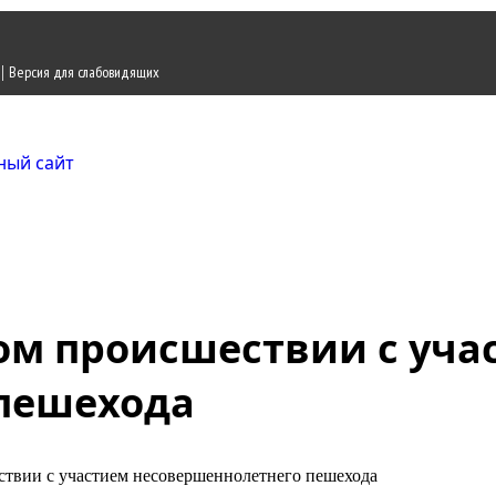
|
Версия для слабовидящих
Городской округ Ж
Официальный сайт
ом происшествии с уча
пешехода
твии с участием несовершеннолетнего пешехода