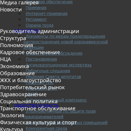
Кадровое обеспечение
Медиа галерея
Приемная
Новости
Интернет-приемная
Регламент
Охрана труда
Руководитель администрации
ДОКУМЕНТЫ
Документы по мерам предотвращения
Структура
распространения новой коронавирусной
Полномочия
инфекции
Кадровое обеспечение
Общественные обсуждения
НЦА
Постановления
Антикоррупционная экспертиза
Экономика
Публичные слушания
Образование
Решения Совета депутатов
ЖКХ и благоустройство
Решения ТИК
Потребительский рынок
Решения МТИК
Здравоохранение
МЦУР
Антимонопольный комплаенс
Социальная политика
ОБЩЕСТВО И ВЛАСТЬ
Транспортное обслуживание
Уполномоченный по защите прав
Экология
предпринимателей
Физическая культура и спорт
Коммерческий найм жилых помещений
Конкурентная среда
Культура