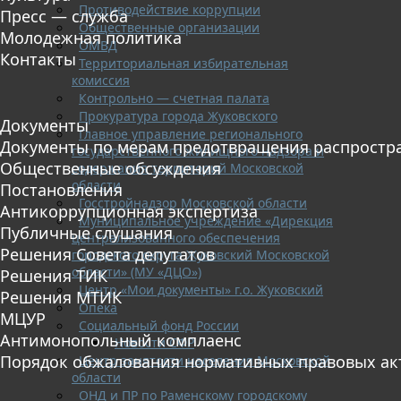
Противодействие коррупции
Пресс — служба
Общественные организации
Молодежная политика
ОМВД
Контакты
Территориальная избирательная
комиссия
Контрольно — счетная палата
Прокуратура города Жуковского
Документы
Главное управление регионального
Документы по мерам предотвращения распростр
государственного жилищного надзора и
Общественные обсуждения
содержания территорий Московской
области
Постановления
Госстройнадзор Московской области
Антикоррупционная экспертиза
Муниципальное учреждение «Дирекция
Публичные слушания
централизованного обеспечения
Решения Совета депутатов
городского округа Жуковский Московской
области» (МУ «ДЦО»)
Решения ТИК
Центр «Мои документы» г.о. Жуковский
Решения МТИК
Опека
МЦУР
Социальный фонд России
Антимонопольный комплаенс
Новости СФР
Порядок обжалования нормативных правовых ак
Центр занятости населения Московской
области
ОНД и ПР по Раменскому городскому