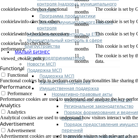
контроля (надзора), муниципального
11
cookielawinfo-checbox-functional
The cookie is set by 
контроля
months
Программа профилактики
11
cookielawinfo-checbox-others
This cookie is set by
Доклады муниципального лесного
months
контроля
11
Муниципальный контроль за ЕТО
cookielawinfo-checkbox-necessary
This cookie is set by
months
Муниципальный контроль в сфере
cookielawinfo-checkbox-
11
благоустройства
This cookie is set by
performance
months
МАЛЫЙ БИЗНЕС
11
The cookie is set by 
Прием предпринимателей
viewed_cookie_policy
months
data.
Новости МСП
Functional
Поддержка МСП
Functional
Поддержка МСП
Functional cookies help to perform certain functionalities like sharing t
Финансовая поддержка
Performance
Имущественная поддержка
Performance
Нормативно-правовые акты
Performance cookies are used to understand and analyze the key performa
Федеральное законодательство
Analytics
Региональное законодательство
Порядок формирования и ведени
Analytics
Analytical cookies are used to understand how visitors interact with the
перечней
Advertisement
Порядок предоставления имущест
перечней
Advertisement
Нормативные правовые акты по
Advertisement cookies are used to provide visitors with relevant ads a