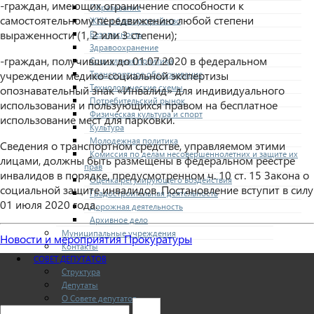
-граждан, имеющих ограничение способности к
Образование
самостоятельному передвижению любой степени
ЖКХ и благоустройство
выраженности (1, 2 или 3 степени);
Безопасность
Здравоохранение
-граждан, получивших до 01.07.2020 в федеральном
Социальная политика
Транспортное обслуживание
учреждении медико-социальной экспертизы
Технологические схемы
опознавательный знак «Инвалид» для индивидуального
Потребительский рынок
использования и пользующихся правом на бесплатное
Физическая культура и спорт
использование мест для парковки.
Культура
Молодежная политика
Сведения о транспортном средстве, управляемом этими
Комиссия по делам несовершеннолетних и защите их
лицами, должны быть размещены в федеральном реестре
прав
инвалидов в порядке, предусмотренном ч. 10 ст. 15 Закона о
Оценка регулирующего воздействия
социальной защите инвалидов. Постановление вступит в силу
Градостроительная деятельность
01 июля 2020 года.
Дорожная деятельность
Архивное дело
Муниципальные учреждения
Новости и мероприятия Прокуратуры
Контакты
СОВЕТ ДЕПУТАТОВ
Структура
Депутаты
О Совете депутатов
Комиссии