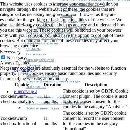
This website uses cookies to improve your experience while you
Предоставление имущества
navigate through the website. Out of these, the cookies that are
Выкуп имущества
categorized as necessary are stored on your browser as they are
Прочие
essential for the working of basic functionalities of the website. We
Информационная поддержка
also use third-party cookies that help us analyze and understand how
Консультационная поддержка
you use this website. These cookies will be stored in your browser
Инфраструктура поддержки
only with your consent. You also have the option to opt-out of these
Совет по развитию и поддержке малого и среднего
cookies. But opting out of some of these cookies may affect your
предпринимательства
browsing experience.
Контакты
Necessary
Книга жалоб
Necessary
Законодательство
Always Enabled
Конкурсы
Necessary cookies are absolutely essential for the website to function
ОБРАЩЕНИЯ
properly. These cookies ensure basic functionalities and security
Обращения граждан
features of the website, anonymously.
Графики личного приема граждан
Cookie
Duration
Description
Информация
This cookie is set by GDPR Cookie
ИНВЕСТИЦИИ
cookielawinfo-
11
Consent plugin. The cookie is used
Инвестиционный паспорт
checbox-analytics
months
to store the user consent for the
Муниципально-частное партнерство
cookies in the category "Analytics".
Новости инвестиций
The cookie is set by GDPR cookie
cookielawinfo-
11
consent to record the user consent
checbox-functional
months
for the cookies in the category
"Functional".