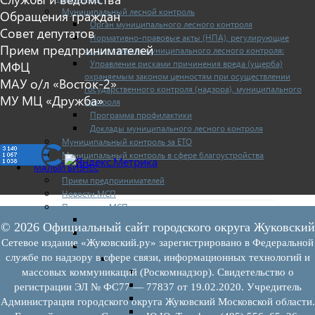
Муниципальный лесной контроль
Обращения граждан
Орган муниципального лесного контроля
Совет депутатов
Нормативно-правовые акты (НПА), регулирующие
Прием предпринимателей
осуществление муниципального лесного контроля:
Управление рисками причинения вреда (ущерба)
МФЦ
охраняемым законом ценностям при осуществлении
МАУ о/л «Восток-2»
государственного контроля (надзора), муниципального
МУ МЦ «Дружба»
контроля
Программа профилактики
Доклады муниципального лесного контроля
Муниципальный контроль за ЕТО
Муниципальный контроль в сфере благоустройства
МАЛЫЙ БИЗНЕС
Прием предпринимателей
Новости МСП
Поддержка МСП
Поддержка МСП
© 2026 Официальный сайт городского округа Жуковский
Финансовая поддержка
Сетевое издание «Жуковский.ру» зарегистрировано в Федеральной
Имущественная поддержка
службе по надзору в сфере связи, информационных технологий и
Нормативно-правовые акты
Федеральное законодательство
массовых коммуникаций (Роскомнадзор). Свидетельство о
Региональное законодательство
регистрации ЭЛ № ФС77 — 77837 от 19.02.2020. Учредитель
Порядок формирования и ведения перечн
Администрация городского округа Жуковский Московской области.
Порядок предоставления имущества из пе