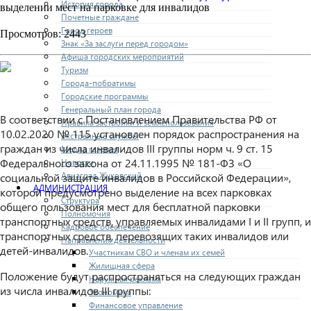
История города
выделении мест на парковке для инвалидов
Почетные граждане
Город героев
Просмотров: 2443
Знак «За заслуги перед городом»
Афиша городских мероприятий
Туризм
Города-побратимы
Городские программы
Генеральный план города
В соответствии с Постановлением Правительства РФ от
Правила застройки и землепользования
10.02.2020 № 115 установлен порядок распространения на
Экстренные службы
граждан из числа инвалидов III группы норм ч. 9 ст. 15
Медиа галерея
Федерального закона от 24.11.1995 № 181-ФЗ «О
Новости
Авиаград Жуковский
социальной защите инвалидов в Российской Федерации»,
АДМИНИСТРАЦИЯ
которой предусмотрено выделение на всех парковках
Структура
общего пользования мест для бесплатной парковки
Полномочия
транспортных средств, управляемых инвалидами I и II групп, и
Кадровое обеспечение
транспортных средств, перевозящих таких инвалидов или
Направления деятельности
детей-инвалидов.
Участникам СВО и членам их семей
Жилищная сфера
Положение будут распространяться на следующих граждан
Наружная реклама
из числа инвалидов III группы:
Экономика
Финансовое управление