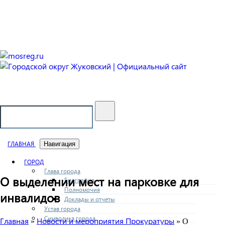
Городской округ Жуковский
Официальный сайт
ГЛАВНАЯ
Навигация
ГОРОД
Глава города
О выделении мест на парковке для
Биография
Полномочия
инвалидов
Доклады и отчеты
Устав города
Символика города
Главная
Новости и мероприятия Прокуратуры
»
» О