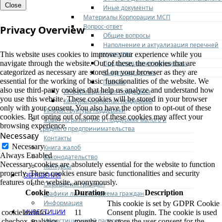
Close
Иные документы
Материалы Корпорации МСП
Вопрос-ответ
Privacy Overview
Общие вопросы
Наполнение и актуализация перечней
имущества
This website uses cookies to improve your experience while you
Предоставление имущества
navigate through the website. Out of these, the cookies that are
categorized as necessary are stored on your browser as they are
Выкуп имущества
essential for the working of basic functionalities of the website. We
Прочие
also use third-party cookies that help us analyze and understand how
Информационная поддержка
you use this website. These cookies will be stored in your browser
Консультационная поддержка
only with your consent. You also have the option to opt-out of these
Инфраструктура поддержки
cookies. But opting out of some of these cookies may affect your
Совет по развитию и поддержке малого и
browsing experience.
среднего предпринимательства
Necessary
Контакты
Necessary
Книга жалоб
Always Enabled
Законодательство
Necessary cookies are absolutely essential for the website to function
Конкурсы
properly. These cookies ensure basic functionalities and security
ОБРАЩЕНИЯ
features of the website, anonymously.
Обращения граждан
Cookie
Duration
Description
Графики личного приема граждан
Информация
This cookie is set by GDPR Cookie
ИНВЕСТИЦИИ
cookielawinfo-
11
Consent plugin. The cookie is used
Инвестиционный паспорт
checbox-analytics
months
to store the user consent for the