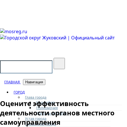
Городской округ Жуковский
Официальный сайт
ГЛАВНАЯ
Навигация
ГОРОД
Глава города
Оцените эффективность
Биография
Полномочия
деятельности органов местного
Доклады и отчеты
Устав города
самоуправления
Символика города