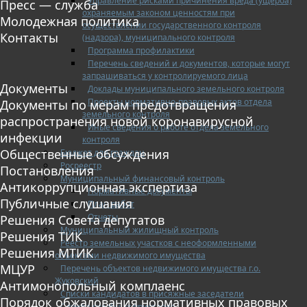
Управление рисками причинения вреда (ущерба)
Пресс — служба
охраняемым законом ценностям при
Молодежная политика
осуществлении государственного контроля
Контакты
(надзора), муниципального контроля
Программа профилактики
Перечень сведений и документов, которые могут
запрашиваться у контролируемого лица
Документы
Доклады муниципального земельного контроля
Проекты нормативно-правовых актов отдела
Документы по мерам предотвращения
земельного контроля
распространения новой коронавирусной
Иные сведения о работе отдела земельного
инфекции
контроля
Общественные обсуждения
Бюджет для граждан
Росреестр
Постановления
Муниципальный финансовый контроль
Антикоррупционная экспертиза
Нормативные документы
Публичные слушания
План работ
Отчеты
Решения Совета депутатов
Муниципальный жилищный контроль
Решения ТИК
Реестр земельных участков с неоформленными
Решения МТИК
объектами недвижимого имущества
МЦУР
Перечень объектов недвижимого имущества г.о.
Жуковский
Антимонопольный комплаенс
Списки кандидатов в присяжные заседатели
Порядок обжалования нормативных правовых
Служба судебных приставов