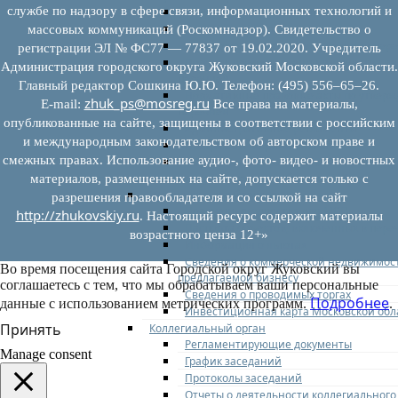
службе по надзору в сфере связи, информационных технологий и
Федеральное законодательство
Региональное законодательство
массовых коммуникаций (Роскомнадзор). Свидетельство о
Порядок формирования и ведения пер
регистрации ЭЛ № ФС77 — 77837 от 19.02.2020. Учредитель
Порядок предоставления имущества из
Администрация городского округа Жуковский Московской области.
перечней
Главный редактор Сошкина Ю.Ю. Телефон: (495) 556–65–26.
Нормативные правовые акты по утвер
zhuk_ps@mosreg.ru
E‑mail:
Все права на материалы,
перечней
опубликованные на сайте, защищены в соответствии с российским
Административные регламенты
и международным законодательством об авторском праве и
Программы по развитию МСП
смежных правах. Использование аудио-, фото- видео- и новостных
Нормативные правовые акты по антик
мерам поддержки субъектов МСП
материалов, размещенных на сайте, допускается только с
Имущество для бизнеса
разрешения правообладателя и со ссылкой на сайт
Перечень имущества для МСП
http://zhukovskiy.ru
. Настоящий ресурс содержит материалы
Паспорта объектов, включенных в пере
возрастного ценза 12+»
Информация о льготах
Сведения о коммерческой недвижимос
Во время посещения сайта Городской округ Жуковский вы
предлагаемой бизнесу
соглашаетесь с тем, что мы обрабатываем ваши персональные
Сведения о проводимых торгах
Подробнее
данные с использованием метрических программ.
.
Инвестиционная карта Московской обл
Принять
Коллегиальный орган
Регламентирующие документы
Manage consent
График заседаний
Протоколы заседаний
Отчеты о деятельности коллегиального