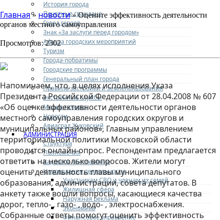
История города
Почетные граждане
Главная
новости
»
» Оцените эффективность деятельности
Город героев
органов местного самоуправления
Знак «За заслуги перед городом»
Афиша городских мероприятий
Просмотров: 2302
Туризм
Города-побратимы
Городские программы
Генеральный план города
Напоминаем, что, в целях исполнения Указа
Правила застройки и землепользования
Президента Российской Федерации от 28.04.2008 № 607
Экстренные службы
«Об оценке эффективности деятельности органов
Медиа галерея
Новости
местного самоуправления городских округов и
Авиаград Жуковский
муниципальных районов», Главным управлением
АДМИНИСТРАЦИЯ
территориальной политики Московской области
Структура
проводится онлайн-опрос. Респондентам предлагается
Полномочия
ответить на несколько вопросов. Жители могут
Кадровое обеспечение
оценить деятельность главы муниципального
Направления деятельности
Участникам СВО и членам их семей
образования, администрации, совета депутатов. В
Жилищная сфера
анкету также вошли вопросы, касающиеся качества
Наружная реклама
дорог, тепло- , газо- , водо- , электроснабжения.
Экономика
Собранные ответы помогут оценить эффективность
Финансовое управление