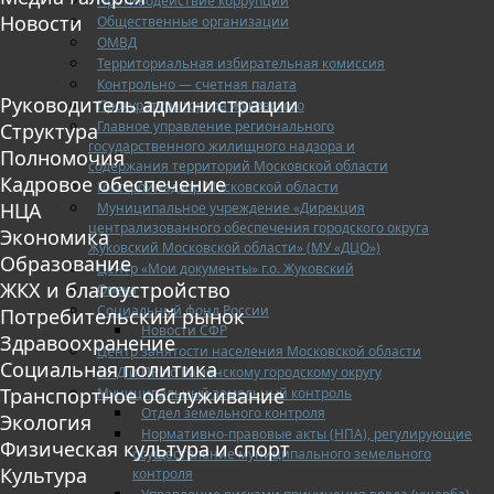
Противодействие коррупции
Новости
Общественные организации
ОМВД
Территориальная избирательная комиссия
Контрольно — счетная палата
Руководитель администрации
Прокуратура города Жуковского
Главное управление регионального
Структура
государственного жилищного надзора и
Полномочия
содержания территорий Московской области
Кадровое обеспечение
Госстройнадзор Московской области
НЦА
Муниципальное учреждение «Дирекция
централизованного обеспечения городского округа
Экономика
Жуковский Московской области» (МУ «ДЦО»)
Образование
Центр «Мои документы» г.о. Жуковский
ЖКХ и благоустройство
Опека
Социальный фонд России
Потребительский рынок
Новости СФР
Здравоохранение
Центр занятости населения Московской области
Социальная политика
ОНД и ПР по Раменскому городскому округу
Транспортное обслуживание
Муниципальный земельный контроль
Отдел земельного контроля
Экология
Нормативно-правовые акты (НПА), регулирующие
Физическая культура и спорт
осуществление муниципального земельного
Культура
контроля