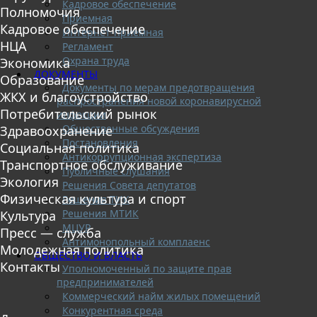
Кадровое обеспечение
Полномочия
Приемная
Кадровое обеспечение
Интернет-приемная
НЦА
Регламент
Охрана труда
Экономика
ДОКУМЕНТЫ
Образование
Документы по мерам предотвращения
ЖКХ и благоустройство
распространения новой коронавирусной
Потребительский рынок
инфекции
Общественные обсуждения
Здравоохранение
Постановления
Социальная политика
Антикоррупционная экспертиза
Транспортное обслуживание
Публичные слушания
Экология
Решения Совета депутатов
Физическая культура и спорт
Решения ТИК
Решения МТИК
Культура
МЦУР
Пресс — служба
Антимонопольный комплаенс
Молодежная политика
ОБЩЕСТВО И ВЛАСТЬ
Контакты
Уполномоченный по защите прав
предпринимателей
Коммерческий найм жилых помещений
Конкурентная среда