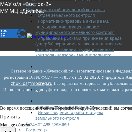
МАУ о/л «Восток-2»
округу
Муниципальный земельный контроль
МУ МЦ «Дружба»
Отдел земельного контроля
Нормативно-правовые акты (НПА),
регулирующие осуществление
муниципального земельного контроля
Управление рисками причинения вреда
(ущерба) охраняемым законом ценностям
при осуществлении государственного
контроля (надзора), муниципального
контроля
Программа профилактики
Сетевое издание «Жуковский.ру» зарегистрировано в Федерал
Перечень сведений и документов, которые
регистрации ЭЛ № ФС77 — 77837 от 19.02.2020. Учредитель Адм
могут запрашиваться у контролируемого
zhuk_ps@mosreg.ru
лица
Все права на материалы, опубликованны
Доклады муниципального земельного
Использование аудио-, фото- видео- и новостных материалов, ра
контроля
Проекты нормативно-правовых актов
отдела земельного контроля
Во время посещения сайта Городской округ Жуковский вы согла
Иные сведения о работе отдела
Принять
земельного контроля
Бюджет для граждан
Manage consent
Росреестр