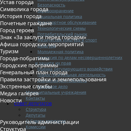
Устав города
Безопасность
Символика города
Здравоохранение
История города
Социальная политика
Транспортное обслуживание
Почетные граждане
Технологические схемы
Город героев
Потребительский рынок
Знак «За заслуги перед городом»
Физическая культура и спорт
Афиша городских мероприятий
Культура
Туризм
Молодежная политика
Комиссия по делам несовершеннолетних
Города-побратимы
и защите их прав
Городские программы
Оценка регулирующего воздействия
Генеральный план города
Градостроительная деятельность
Правила застройки и землепользования
Дорожная деятельность
Экстренные службы
Архивное дело
Муниципальные учреждения
Медиа галерея
Контакты
Новости
СОВЕТ ДЕПУТАТОВ
Структура
Депутаты
О Совете депутатов
Руководитель администрации
Комиссии
Структура