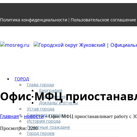
Политика конфиденциальности
Пользовательское соглашение
|
ГОРОД
Глава города
Биография
Офис МФЦ приостанавли
Полномочия
Доклады и отчеты
Устав города
Символика города
Главная
новости
»
» Офис МФЦ приостанавливает работу с 30 
История города
Почетные граждане
Просмотров: 2280
Город героев