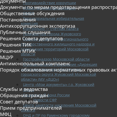
Документы
Противодействие коррупции
Документы по мерам предотвращения распростр
Общественные организации
Общественные обсуждения
ОМВД
Территориальная избирательная
Постановления
комиссия
Антикоррупционная экспертиза
Контрольно — счетная палата
Публичные слушания
Прокуратура города Жуковского
Решения Совета депутатов
Главное управление регионального
государственного жилищного надзора и
Решения ТИК
содержания территорий Московской
Решения МТИК
области
МЦУР
Госстройнадзор Московской области
Антимонопольный комплаенс
Муниципальное учреждение «Дирекция
Порядок обжалования нормативных правовых ак
централизованного обеспечения
городского округа Жуковский Московской
области» (МУ «ДЦО»)
Центр «Мои документы» г.о. Жуковский
Службы и ведомства
Опека
Обращения граждан
Социальный фонд России
Новости СФР
Совет депутатов
Центр занятости населения Московской
Прием предпринимателей
области
МФЦ
ОНД и ПР по Раменскому городскому