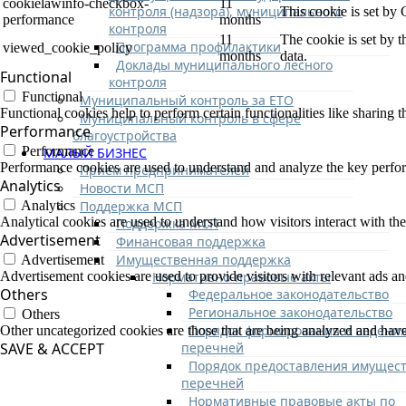
cookielawinfo-checkbox-
11
контроля (надзора), муниципального
This cookie is set by
performance
months
контроля
11
The cookie is set by 
Программа профилактики
viewed_cookie_policy
months
data.
Доклады муниципального лесного
Functional
контроля
Functional
Муниципальный контроль за ЕТО
Functional cookies help to perform certain functionalities like sharing t
Муниципальный контроль в сфере
Performance
благоустройства
Performance
МАЛЫЙ БИЗНЕС
Performance cookies are used to understand and analyze the key performa
Прием предпринимателей
Analytics
Новости МСП
Поддержка МСП
Analytics
Analytical cookies are used to understand how visitors interact with the
Поддержка МСП
Advertisement
Финансовая поддержка
Имущественная поддержка
Advertisement
Нормативно-правовые акты
Advertisement cookies are used to provide visitors with relevant ads a
Others
Федеральное законодательство
Региональное законодательство
Others
Порядок формирования и ведени
Other uncategorized cookies are those that are being analyzed and have 
перечней
SAVE & ACCEPT
Порядок предоставления имущест
перечней
Нормативные правовые акты по