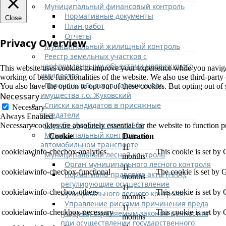
Муниципальный финансовый контроль
Нормативные документы
Close
План работ
Отчеты
Privacy Overview
Муниципальный жилищный контроль
Реестр земельных участков с
неоформленными объектами недвижимого
This website uses cookies to improve your experience while you navigate
имущества
working of basic functionalities of the website. We also use third-part
Перечень объектов недвижимого
You also have the option to opt-out of these cookies. But opting out o
имущества г.о. Жуковский
Necessary
Списки кандидатов в присяжные
Necessary
заседатели
Always Enabled
Служба судебных приставов
Necessary cookies are absolutely essential for the website to function p
Муниципальный контроль на
Cookie
Duration
автомобильном транспорте
11
cookielawinfo-checbox-analytics
This cookie is set by
Муниципальный лесной контроль
months
Орган муниципального лесного контроля
11
cookielawinfo-checbox-functional
The cookie is set by 
Нормативно-правовые акты (НПА),
months
регулирующие осуществление
11
cookielawinfo-checbox-others
This cookie is set by
муниципального лесного контроля:
months
Управление рисками причинения вреда
11
cookielawinfo-checkbox-necessary
This cookie is set by
(ущерба) охраняемым законом ценностям
months
при осуществлении государственного