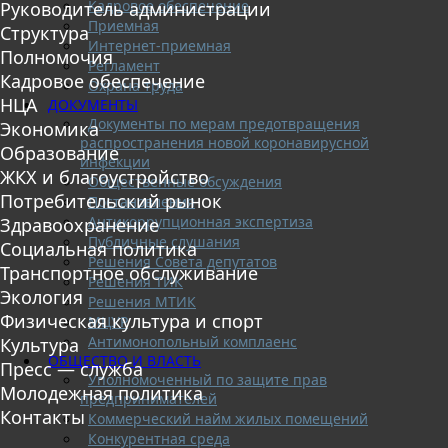
Кадровое обеспечение
Руководитель администрации
Приемная
Структура
Интернет-приемная
Полномочия
Регламент
Кадровое обеспечение
Охрана труда
НЦА
ДОКУМЕНТЫ
Документы по мерам предотвращения
Экономика
распространения новой коронавирусной
Образование
инфекции
ЖКХ и благоустройство
Общественные обсуждения
Потребительский рынок
Постановления
Антикоррупционная экспертиза
Здравоохранение
Публичные слушания
Социальная политика
Решения Совета депутатов
Транспортное обслуживание
Решения ТИК
Экология
Решения МТИК
Физическая культура и спорт
МЦУР
Антимонопольный комплаенс
Культура
ОБЩЕСТВО И ВЛАСТЬ
Пресс — служба
Уполномоченный по защите прав
Молодежная политика
предпринимателей
Контакты
Коммерческий найм жилых помещений
Конкурентная среда