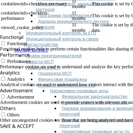
11
контроля (надзора), муниципального
cookielawinfo-checkbox-necessary
This cookie is set by
months
контроля
cookielawinfo-checkbox-
11
Программа профилактики
This cookie is set by
performance
months
Доклады муниципального лесного
11
The cookie is set by 
контроля
viewed_cookie_policy
months
data.
Муниципальный контроль за ЕТО
Functional
Муниципальный контроль в сфере
Functional
благоустройства
Functional cookies help to perform certain functionalities like sharing t
МАЛЫЙ БИЗНЕС
Performance
Прием предпринимателей
Новости МСП
Performance
Performance cookies are used to understand and analyze the key performa
Поддержка МСП
Analytics
Поддержка МСП
Финансовая поддержка
Analytics
Analytical cookies are used to understand how visitors interact with the
Имущественная поддержка
Advertisement
Нормативно-правовые акты
Федеральное законодательство
Advertisement
Региональное законодательство
Advertisement cookies are used to provide visitors with relevant ads a
Others
Порядок формирования и ведени
перечней
Others
Порядок предоставления имущест
Other uncategorized cookies are those that are being analyzed and have 
перечней
SAVE & ACCEPT
Нормативные правовые акты по