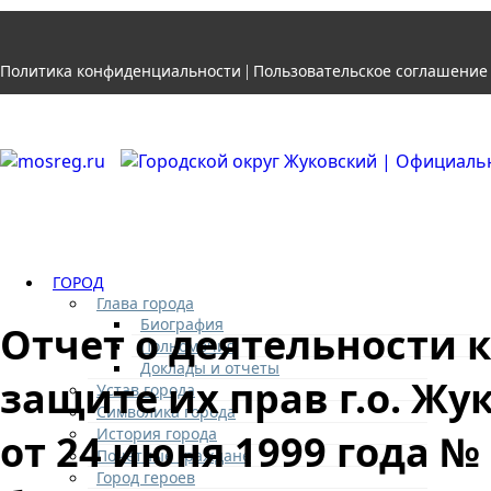
Политика конфиденциальности
Пользовательское соглашение
|
ГОРОД
Глава города
Биография
Отчет о деятельности 
Полномочия
Доклады и отчеты
защите их прав г.о. Ж
Устав города
Символика города
История города
от 24 июня 1999 года 
Почетные граждане
Город героев