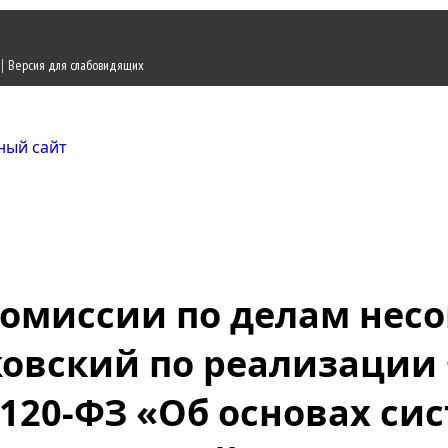
|
Версия для слабовидящих
Городской округ Ж
Официальный сайт
комиссии по делам нес
уковский по реализации
№ 120-ФЗ «Об основах с