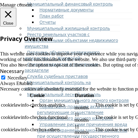
Муниципальный финансовый контроль
Manage consent
Нормативные документы
План работ
Отчеты
Close
Муниципальный жилищный контроль
Реестр земельных участков с
Privacy Overview
неоформленными объектами недвижимого
имущества
Перечень объектов недвижимого
This website uses cookies to improve your experience while you navigate
имущества г.о. Жуковский
working of basic functionalities of the website. We also use third-part
Списки кандидатов в присяжные
You also have the option to opt-out of these cookies. But opting out o
заседатели
Necessary
Служба судебных приставов
Necessary
Муниципальный контроль на
Always Enabled
автомобильном транспорте
Necessary cookies are absolutely essential for the website to function p
Муниципальный лесной контроль
Cookie
Duration
Орган муниципального лесного контроля
11
cookielawinfo-checbox-analytics
This cookie is set by
Нормативно-правовые акты (НПА),
months
регулирующие осуществление
11
cookielawinfo-checbox-functional
The cookie is set by 
муниципального лесного контроля:
months
Управление рисками причинения вреда
11
cookielawinfo-checbox-others
This cookie is set by
(ущерба) охраняемым законом ценностям
months
при осуществлении государственного