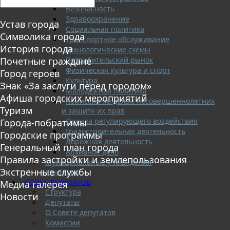
Безопасность
Здравоохранение
Устав города
Социальная политика
Символика города
Транспортное обслуживание
История города
Технологические схемы
Потребительский рынок
Почетные граждане
Физическая культура и спорт
Город героев
Культура
Знак «За заслуги перед городом»
Молодежная политика
Афиша городских мероприятий
Комиссия по делам несовершеннолетних
Туризм
и защите их прав
Оценка регулирующего воздействия
Города-побратимы
Градостроительная деятельность
Городские программы
Дорожная деятельность
Генеральный план города
Архивное дело
Правила застройки и землепользования
Муниципальные учреждения
Экстренные службы
Контакты
СОВЕТ ДЕПУТАТОВ
Медиа галерея
Структура
Новости
Депутаты
О Совете депутатов
Комиссии