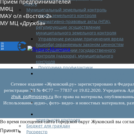
Прием предпринимателей
округу
МФЦ
Муниципальный земельный контроль
МАУ о/л «Восток-2»
Отдел земельного контроля
Нормативно-правовые акты (НПА),
МУ МЦ «Дружба»
регулирующие осуществление
муниципального земельного контроля
Управление рисками причинения вреда
(ущерба) охраняемым законом ценностям
при осуществлении государственного
контроля (надзора), муниципального
контроля
Программа профилактики
Перечень сведений и документов, которые
могут запрашиваться у контролируемого
Сетевое издание «Жуковский.ру» зарегистрировано в Федерал
лица
Доклады муниципального земельного
регистрации ЭЛ № ФС77 — 77837 от 19.02.2020. Учредитель Адм
zhuk_ps@mosreg.ru
контроля
Все права на материалы, опубликованны
Проекты нормативно-правовых актов
Использование аудио-, фото- видео- и новостных материалов, ра
отдела земельного контроля
Иные сведения о работе отдела
земельного контроля
Во время посещения сайта Городской округ Жуковский вы согла
Бюджет для граждан
Принять
Росреестр