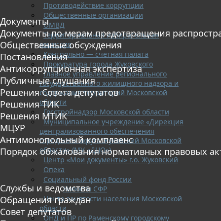
Противодействие коррупции
Общественные организации
Документы
ОМВД
Документы по мерам предотвращения распростр
Территориальная избирательная
Общественные обсуждения
комиссия
Контрольно — счетная палата
Постановления
Прокуратура города Жуковского
Антикоррупционная экспертиза
Главное управление регионального
Публичные слушания
государственного жилищного надзора и
Решения Совета депутатов
содержания территорий Московской
области
Решения ТИК
Госстройнадзор Московской области
Решения МТИК
Муниципальное учреждение «Дирекция
МЦУР
централизованного обеспечения
Антимонопольный комплаенс
городского округа Жуковский Московской
области» (МУ «ДЦО»)
Порядок обжалования нормативных правовых ак
Центр «Мои документы» г.о. Жуковский
Опека
Социальный фонд России
Службы и ведомства
Новости СФР
Центр занятости населения Московской
Обращения граждан
области
Совет депутатов
ОНД и ПР по Раменскому городскому