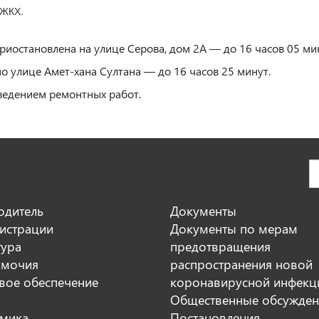
 ЖКХ.
риостановлена на улице Серова, дом 2А — до 16 часов 05 ми
 улице Амет-хана Султана — до 16 часов 25 минут.
оведением ремонтных работ.
одитель
Документы
истрации
Документы по мерам
тура
предотвращения
мочия
распространения новой
вое обеспечение
коронавирусной инфекц
Общественные обсужден
мика
Постановления