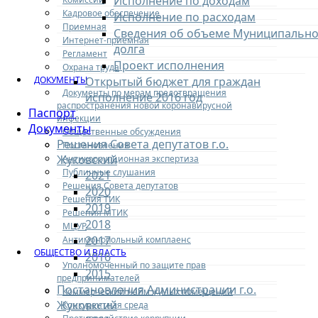
Исполнение по доходам
Кадровое обеспечение
Исполнение по расходам
Приемная
Сведения об объеме Муниципально
Интернет-приемная
долга
Регламент
Проект исполнения
Охрана труда
ДОКУМЕНТЫ
Открытый бюджет для граждан
Документы по мерам предотвращения
исполнение 2016 год
распространения новой коронавирусной
Паспорт
инфекции
Документы
Общественные обсуждения
Решения Совета депутатов г.о.
Постановления
Жуковский
Антикоррупционная экспертиза
Публичные слушания
2021
Решения Совета депутатов
2020
Решения ТИК
2019
Решения МТИК
2018
МЦУР
2017
Антимонопольный комплаенс
ОБЩЕСТВО И ВЛАСТЬ
2016
Уполномоченный по защите прав
2015
предпринимателей
Постановления Администрации г.о.
Коммерческий найм жилых помещений
Жуковксий
Конкурентная среда