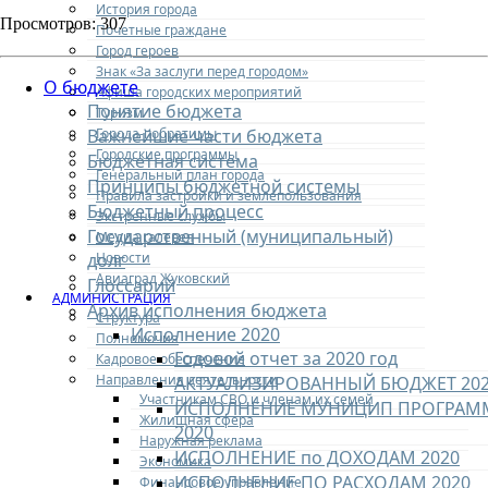
История города
Просмотров: 307
Почетные граждане
Город героев
Знак «За заслуги перед городом»
О бюджете
Афиша городских мероприятий
Понятие бюджета
Туризм
Города-побратимы
Важнейшие части бюджета
Городские программы
Бюджетная система
Генеральный план города
Принципы бюджетной системы
Правила застройки и землепользования
Бюджетный процесс
Экстренные службы
Государственный (муниципальный)
Медиа галерея
Новости
долг
Авиаград Жуковский
Глоссарий
АДМИНИСТРАЦИЯ
Архив исполнения бюджета​​​​​​​
Структура
Исполнение 2020
Полномочия
Годовой отчет за 2020 год
Кадровое обеспечение
Направления деятельности
АКТУАЛИЗИРОВАННЫЙ БЮДЖЕТ 20
Участникам СВО и членам их семей
ИСПОЛНЕНИЕ МУНИЦИП ПРОГРАМ
Жилищная сфера
2020
Наружная реклама
ИСПОЛНЕНИЕ по ДОХОДАМ 2020
Экономика
ИСПОЛНЕНИЕ ПО РАСХОДАМ 2020
Финансовое управление