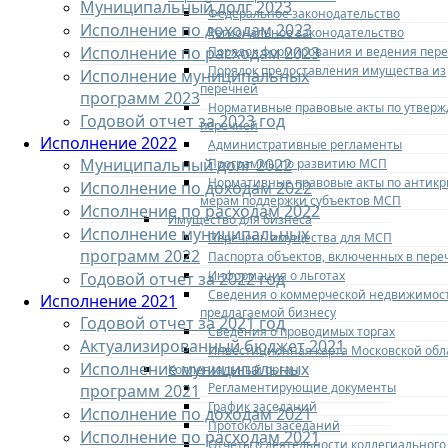
Муниципальный долг 2023
Федеральное законодательство
Исполнение по доходам 2023
Региональное законодательство
Исполнение по расходам 2023
Порядок формирования и ведения пер
Порядок предоставления имущества из
Исполнение муниципальных
перечней
программ 2023
Нормативные правовые акты по утвер
Годовой отчет за 2023 год
перечней
Исполнение 2022
Административные регламенты
Муниципальный долг 2022
Программы по развитию МСП
Нормативные правовые акты по антик
Исполнение по доходам 2022
мерам поддержки субъектов МСП
Исполнение по расходам 2022
Имущество для бизнеса
Исполнение муниципальных
Перечень имущества для МСП
программ 2022
Паспорта объектов, включенных в пере
Информация о льготах
Годовой отчет за 2022 год
Сведения о коммерческой недвижимос
Исполнение 2021
предлагаемой бизнесу
Годовой отчет за 2021 год
Сведения о проводимых торгах
Актуализированный бюджет 2021
Инвестиционная карта Московской обл
Исполнение муниципальных
Коллегиальный орган
Регламентирующие документы
программ 2021
График заседаний
Исполнение по доходам 2021
Протоколы заседаний
Исполнение по расходам 2021
Отчеты о деятельности коллегиального