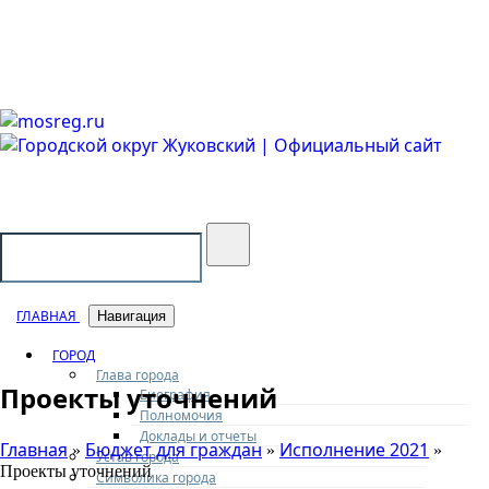
Городской округ Жуковский
Официальный сайт
ГЛАВНАЯ
Навигация
ГОРОД
Глава города
Проекты уточнений
Биография
Полномочия
Доклады и отчеты
Главная
Бюджет для граждан
Исполнение 2021
»
»
»
Устав города
Проекты уточнений
Символика города