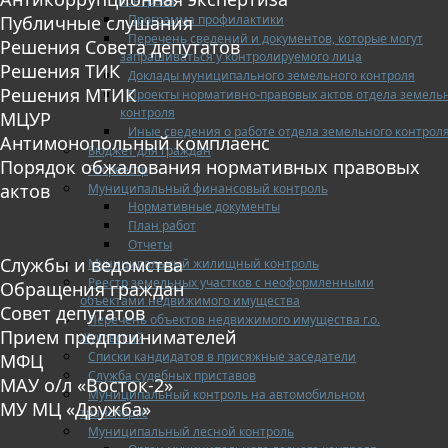
контроля
Программа профилактики
Публичные слушания
Перечень сведений и документов, которые могут
Решения Совета депутатов
запрашиваться у контролируемого лица
Решения ТИК
Доклады муниципального земельного контроля
Решения МТИК
Проекты нормативно-правовых актов отдела земель
контроля
МЦУР
Иные сведения о работе отдела земельного контрол
Антимонопольный комплаенс
Бюджет для граждан
Порядок обжалования нормативных правовых
Росреестр
актов
Муниципальный финансовый контроль
Нормативные документы
План работ
Отчеты
Службы и ведомства
Муниципальный жилищный контроль
Реестр земельных участков с неоформленными
Обращения граждан
объектами недвижимого имущества
Совет депутатов
Перечень объектов недвижимого имущества г.о.
Прием предпринимателей
Жуковский
Списки кандидатов в присяжные заседатели
МФЦ
Служба судебных приставов
МАУ о/л «Восток-2»
Муниципальный контроль на автомобильном
МУ МЦ «Дружба»
транспорте
Муниципальный лесной контроль