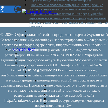
Орган муниципального лесного контроля
Нормативно-правовые акты (НПА), регулирующие
осуществление муниципального лесного контроля:
Управление рисками причинения вреда (ущерба)
охраняемым законом ценностям при осуществлении
государственного контроля (надзора), муниципальног
контроля
Программа профилактики
© 2026 Официальный сайт городского округа Жуковский
Доклады муниципального лесного контроля
Сетевое издание «Жуковский.ру» зарегистрировано в Федеральной
Муниципальный контроль за ЕТО
службе по надзору в сфере связи, информационных технологий и
Муниципальный контроль в сфере благоустройства
МАЛЫЙ БИЗНЕС
массовых коммуникаций (Роскомнадзор). Свидетельство о
Прием предпринимателей
регистрации ЭЛ № ФС77 — 77837 от 19.02.2020. Учредитель
Новости МСП
Администрация городского округа Жуковский Московской области.
Поддержка МСП
Главный редактор Сошкина Ю.Ю. Телефон: (495) 556–65–26.
Поддержка МСП
zhuk_ps@mosreg.ru
E‑mail:
Все права на материалы,
Финансовая поддержка
опубликованные на сайте, защищены в соответствии с российским
Имущественная поддержка
и международным законодательством об авторском праве и
Нормативно-правовые акты
Федеральное законодательство
смежных правах. Использование аудио-, фото- видео- и новостных
Региональное законодательство
материалов, размещенных на сайте, допускается только с
Порядок формирования и ведения пер
разрешения правообладателя и со ссылкой на сайт
Порядок предоставления имущества из
http://zhukovskiy.ru
. Настоящий ресурс содержит материалы
Нормативные правовые акты по утвер
возрастного ценза 12+»
перечней