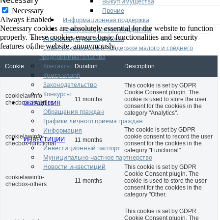
Necessary
Выкуп имущества
Прочие
Necessary
Always Enabled
Информационная поддержка
Necessary cookies are absolutely essential for the website to function
Консультационная поддержка
properly. These cookies ensure basic functionalities and security
Инфраструктура поддержки
features of the website, anonymously.
Совет по развитию и поддержке малого и среднего
предпринимательства
Контакты
Cookie
Duration
Description
Книга жалоб
Законодательство
This cookie is set by GDPR
Cookie Consent plugin. The
Конкурсы
cookielawinfo-
11 months
cookie is used to store the user
ОБРАЩЕНИЯ
checbox-analytics
consent for the cookies in the
Обращения граждан
category "Analytics".
Графики личного приема граждан
Информация
The cookie is set by GDPR
cookielawinfo-
cookie consent to record the user
ИНВЕСТИЦИИ
11 months
checbox-functional
consent for the cookies in the
Инвестиционный паспорт
category "Functional".
Муниципально-частное партнерство
Новости инвестиций
This cookie is set by GDPR
Cookie Consent plugin. The
cookielawinfo-
11 months
cookie is used to store the user
checbox-others
consent for the cookies in the
category "Other.
This cookie is set by GDPR
Cookie Consent plugin. The