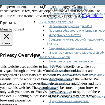
Административные регламенты
Во время посещения сайта Городской округ Жуковский вы
Программы по развитию МСП
соглашаетесь с тем, что мы обрабатываем ваши персональные
Нормативные правовые акты по антик
Подробнее
данные с использованием метрических программ.
.
поддержки субъектов МСП
Имущество для бизнеса
Принять
Перечень имущества для МСП
Manage consent
Паспорта объектов, включенных в пере
Информация о льготах
Сведения о коммерческой недвижимост
Close
бизнесу
Сведения о проводимых торгах
Инвестиционная карта Московской обл
Privacy Overview
Коллегиальный орган
Регламентирующие документы
График заседаний
This website uses cookies to improve your experience while you
Протоколы заседаний
navigate through the website. Out of these, the cookies that are
Отчеты о деятельности коллегиального
categorized as necessary are stored on your browser as they are
Иные документы
essential for the working of basic functionalities of the website. We
also use third-party cookies that help us analyze and understand how
Материалы Корпорации МСП
you use this website. These cookies will be stored in your browser
Вопрос-ответ
only with your consent. You also have the option to opt-out of these
Общие вопросы
cookies. But opting out of some of these cookies may affect your
Наполнение и актуализация перечней
browsing experience.
Предоставление имущества