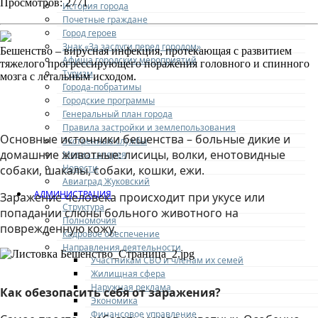
Просмотров: 2771
История города
Почетные граждане
Город героев
Знак «За заслуги перед городом»
Бешенство – вирусная инфекция, протекающая с развитием
Афиша городских мероприятий
тяжелого прогрессирующего поражения головного и спинного
Туризм
мозга с летальным исходом.
Города-побратимы
Городские программы
Генеральный план города
Правила застройки и землепользования
Основные источники бешенства – больные дикие и
Экстренные службы
домашние животные: лисицы, волки, енотовидные
Медиа галерея
Новости
собаки, шакалы, собаки, кошки, ежи.
Авиаград Жуковский
АДМИНИСТРАЦИЯ
Заражение человека происходит при укусе или
Структура
попадании слюны больного животного на
Полномочия
поврежденную кожу.
Кадровое обеспечение
Направления деятельности
Участникам СВО и членам их семей
Жилищная сфера
Наружная реклама
Как обезопасить себя от заражения?
Экономика
Финансовое управление