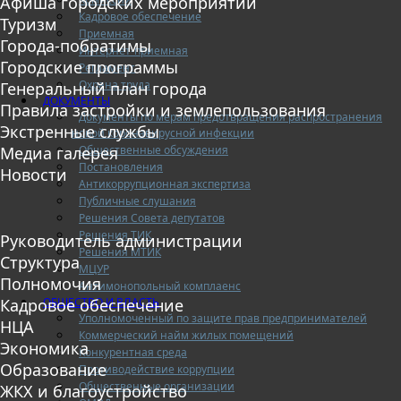
Афиша городских мероприятий
Кадровое обеспечение
Туризм
Приемная
Города-побратимы
Интернет-приемная
Городские программы
Регламент
Охрана труда
Генеральный план города
ДОКУМЕНТЫ
Правила застройки и землепользования
Документы по мерам предотвращения распространения
Экстренные службы
новой коронавирусной инфекции
Общественные обсуждения
Медиа галерея
Постановления
Новости
Антикоррупционная экспертиза
Публичные слушания
Решения Совета депутатов
Решения ТИК
Руководитель администрации
Решения МТИК
Структура
МЦУР
Полномочия
Антимонопольный комплаенс
ОБЩЕСТВО И ВЛАСТЬ
Кадровое обеспечение
Уполномоченный по защите прав предпринимателей
НЦА
Коммерческий найм жилых помещений
Экономика
Конкурентная среда
Образование
Противодействие коррупции
Общественные организации
ЖКХ и благоустройство