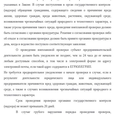
указанных в Законе. В случае поступления в орган государственного контроля
(надзора) обращения гражданина, содержащего сведения о причинение вреда
жизни, здоровью граждан, вреда животным, растениям, окружающей среде,
возникновении чрезвычайных ситуаций природного и техногенного характера, а
также угрозы причинения такого вреда, проведение внеплановой проверки должно
быть согласовано с органами прокуратуры. Решение о согласовании проверки либо
об отказе в согласовании проверки должно быть принято органами прокуратуры в
день, когда в ведомство поступило соответствующее заявление.
О проведении внеплановой проверки субъект предпринимательской
деятельности должен быть уведомлен не позднее, чем за 24 часа до ее начала
любым доступным способом, в том числе в электронной форме по адресу
электронной почты, если такой адрес содержится в ЕГРЮЛ/ЕГРИП.
Не требуется предварительное уведомление о начале проверки в случае, если в
результате деятельности юридического лица или индивидуального
предпринимателя причиняется вред здоровью граждан, животным, окружающей
среде, а также в случаях возникновения чрезвычайных ситуаций природного и
техногенного характера.
Срок проведения проверки органами государственного контроля
(надзора) не может превышать 20 дней.
В случае грубого нарушения порядка проведения проверок,