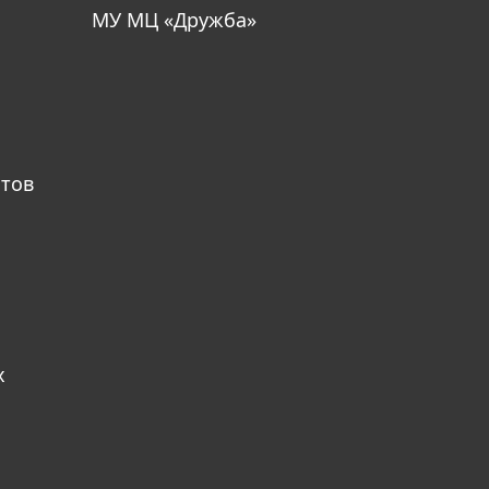
МУ МЦ «Дружба»
атов
х