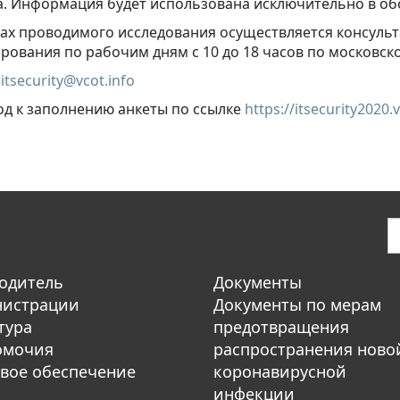
а. Информация будет использована исключительно в о
ах проводимого исследования осуществляется консуль
рования по рабочим дням с 10 до 18 часов по московск
:
itsecurity@vcot.info
д к заполнению анкеты по ссылке
https://itsecurity2020.v
одитель
Документы
нистрации
Документы по мерам
тура
предотвращения
омочия
распространения ново
вое обеспечение
коронавирусной
инфекции