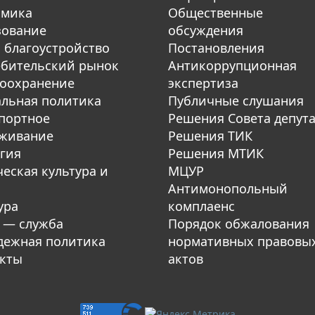
омика
Общественные
зование
обсуждения
 благоустройство
Постановления
бительский рынок
Антикоррупционная
оохранение
экспертиза
льная политика
Публичные слушания
портное
Решения Совета депут
уживание
Решения ТИК
гия
Решения МТИК
еская культура и
МЦУР
Антимонопольный
ура
комплаенс
 — служба
Порядок обжалования
ежная политика
нормативных правовы
кты
актов