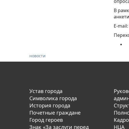
опрос
В рамк
анкети
E-mail
Перехо
новости
Устав города
Руков
Символика города
адми
История города
Струк
Почетные граждане
Полн
Город героев
Кадро
Знак «За заслуги перед
НЦА