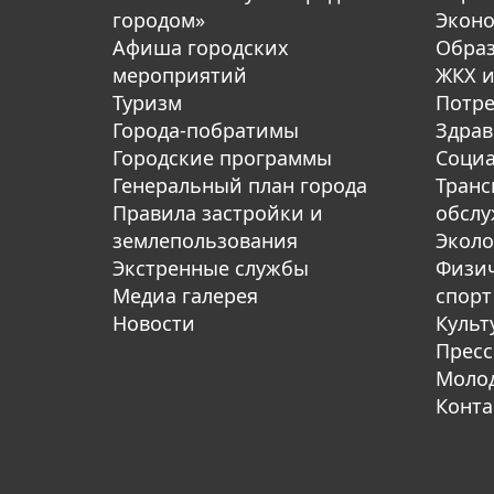
городом»
Экон
Афиша городских
Обра
мероприятий
ЖКХ и
Туризм
Потре
Города-побратимы
Здрав
Городские программы
Социа
Генеральный план города
Транс
Правила застройки и
обсл
землепользования
Эколо
Экстренные службы
Физич
Медиа галерея
спорт
Новости
Культ
Пресс
Молод
Конта