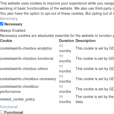
This website uses cookies to improve your experience while you navigat
working of basic functionalities of the website. We also use third-part
You also have the option to opt-out of these cookies. But opting out o
Necessary
Necessary
Always Enabled
Necessary cookies are absolutely essential for the website to function 
Cookie
Duration
Description
11
cookielawinfo-checbox-analytics
This cookie is set by G
months
11
cookielawinfo-checbox-functional
The cookie is set by GD
months
11
cookielawinfo-checbox-others
This cookie is set by G
months
11
cookielawinfo-checkbox-necessary
This cookie is set by G
months
cookielawinfo-checkbox-
11
This cookie is set by G
performance
months
11
The cookie is set by th
viewed_cookie_policy
months
data.
Functional
Functional