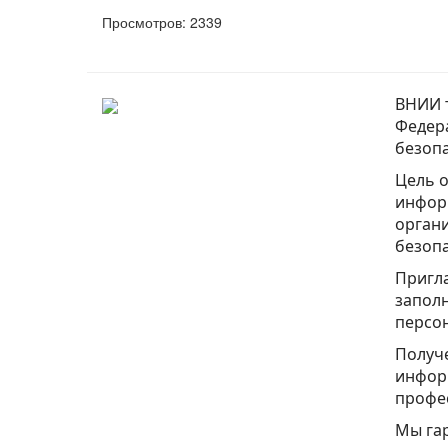
Просмотров: 2339
ВНИИ т
Федер
безопа
Цель о
инфор
органи
безопа
Пригла
заполн
персон
Получе
инфор
профе
Мы га