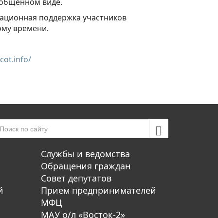
бобщенном виде.
тационная поддержка участников
ому времени.
cot.info/
Службы и ведомства
Обращения граждан
Совет депутатов
й
Прием предпринимателей
МФЦ
МАУ о/л «Восток-2»