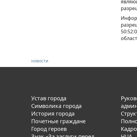
являющ
разре
Инфор
разре
50:52:
облас
новости
Устав города
Руков
Символика города
адми
История города
Струк
Почетные граждане
Полн
Город героев
Кадро
Знак «За заслуги перед
НЦА