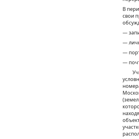
В пер
свои п
обсуж
— запи
— лич
— порт
— поч
Участ
условн
номера
Москов
(земел
которо
находя
объект
участк
распол