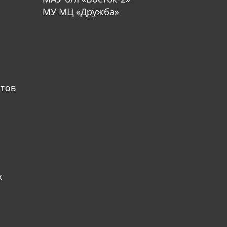
МУ МЦ «Дружба»
атов
х