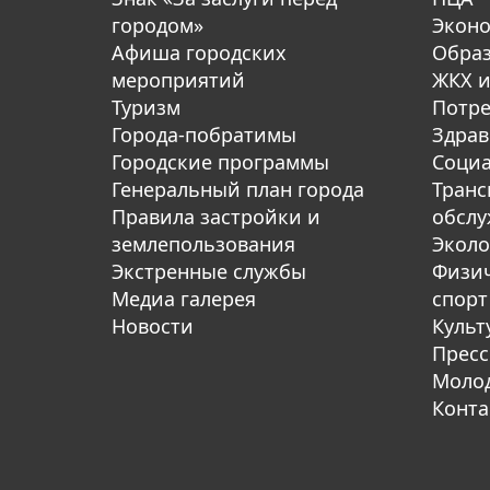
городом»
Экон
Афиша городских
Обра
мероприятий
ЖКХ и
Туризм
Потре
Города-побратимы
Здрав
Городские программы
Социа
Генеральный план города
Транс
Правила застройки и
обсл
землепользования
Эколо
Экстренные службы
Физич
Медиа галерея
спорт
Новости
Культ
Пресс
Молод
Конта