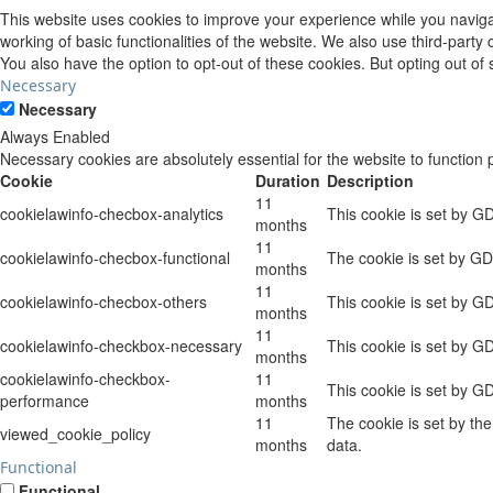
This website uses cookies to improve your experience while you navigat
working of basic functionalities of the website. We also use third-part
You also have the option to opt-out of these cookies. But opting out o
Necessary
Necessary
Always Enabled
Necessary cookies are absolutely essential for the website to function 
Cookie
Duration
Description
11
cookielawinfo-checbox-analytics
This cookie is set by G
months
11
cookielawinfo-checbox-functional
The cookie is set by GD
months
11
cookielawinfo-checbox-others
This cookie is set by G
months
11
cookielawinfo-checkbox-necessary
This cookie is set by G
months
cookielawinfo-checkbox-
11
This cookie is set by G
performance
months
11
The cookie is set by th
viewed_cookie_policy
months
data.
Functional
Functional