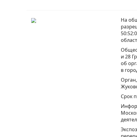
На общ
разре
50:52:
област
Общест
и 28 Г
об ор
в горо
Орган
Жуковс
Срок п
Инфор
Москов
деятел
Экспоз
переры