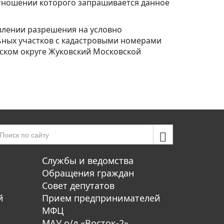
отношении которого запрашивается данное
лении разрешения на условно
ьных участков с кадастровыми номерами
одском округе Жуковский Московской
Службы и ведомства
Обращения граждан
Совет депутатов
й
Прием предпринимателей
МФЦ
МАУ о/л «Восток-2»