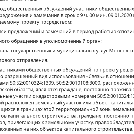
иод общественных обсуждений участники общественных
редложения и замечания в срок с 9 ч. 00 мин. 09.01.2020 п
даемому проекту посредством:
си предложений и замечаний в период работы экспози
ного обращения в уполномоченный орган;
ала государственных и муниципальных услуг Московско
тового отправления.
никами общественных обсуждений по проекту решени
о разрешенный вид использования «Связь» в отношени
ми 50:52:0010324:1309, 50:52:0010108:3000, расположен
ской области, являются граждане, постоянно прожива
ьные участки с кадастровыми номерами 50:52:0010324:130
й расположен земельный участок или объект капитальн
щихся в границах этой территориальной зоны земельны
ов капитального строительства, граждане, постоянно
ов, прилегающих к земельному участку, правообладател
оженных на них объектов капитального строительства