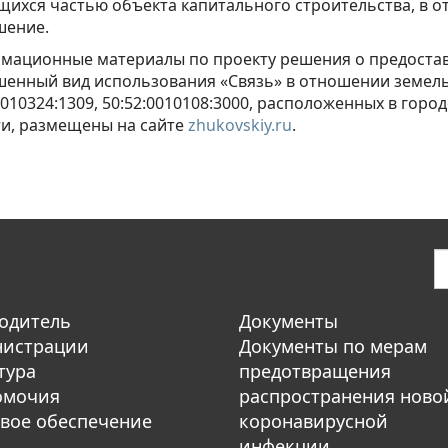
ихся частью объекта капитального строительства, в 
шение.
мационные материалы по проекту решения о предостав
шенный вид использования «Связь» в отношении земел
0010324:1309, 50:52:0010108:3000, расположенных в гор
ти, размещены на сайте
zhukovskiy.ru
.
одитель
Документы
нистрации
Документы по мерам
тура
предотвращения
омочия
распространения ново
вое обеспечение
коронавирусной
инфекции