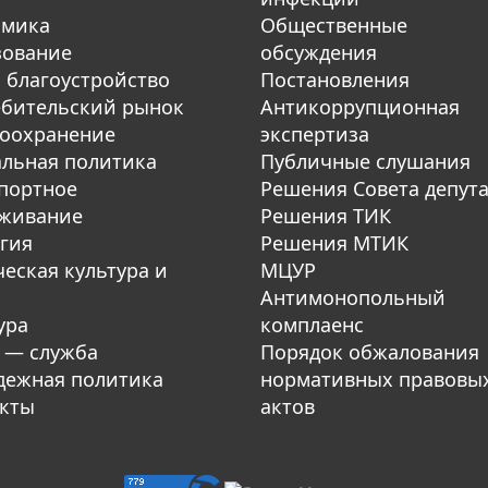
омика
Общественные
зование
обсуждения
 благоустройство
Постановления
бительский рынок
Антикоррупционная
оохранение
экспертиза
льная политика
Публичные слушания
портное
Решения Совета депут
уживание
Решения ТИК
гия
Решения МТИК
еская культура и
МЦУР
Антимонопольный
ура
комплаенс
 — служба
Порядок обжалования
ежная политика
нормативных правовы
кты
актов