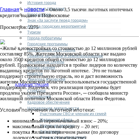
История города
Почетные граждане
Главная
новости
»
» Около 3,5 тысячи льготных ипотечных
Город героев
кредитов выдано в Подмосковье
Знак «За заслуги перед городом»
Афиша городских мероприятий
Просмотров: 2275
Туризм
Города-побратимы
Городские программы
«Жильё в новостройках со стоимостью до 12 миллионов рублей
Генеральный план города
составляет 85%. Жителям Московской области уже выдано
Правила застройки и землепользования
около 3500 кредитов общей стоимостью до 12 миллиардов
Экстренные службы
рублей. Подмосковье находится в тройке лидеров по количеству
Медиа галерея
выданных кредитов по льготной ипотеке. Это не только
Новости
поддержит строительную отрасль, но и даст возможность
Авиаград Жуковский
жителям Московской области воспользоваться государственной
АДМИНИСТРАЦИЯ
поддержкой. Надеемся, что реализация программы будет
Структура
продлена указом Президента России», ─ сообщила министр
Полномочия
жилищной политики Московской области Инна Федотова.
Кадровое обеспечение
Направления деятельности
Условия получения льготной ипотеки:
Участникам СВО и членам их семей
Жилищная сфера
минимальный первоначальный взнос – 20%;
Наружная реклама
максимальный срок по кредиту – 20 лет;
Экономика
покупка жилья на первичном рынке (по договору
Финансовое управление
долевого участия в строительстве);