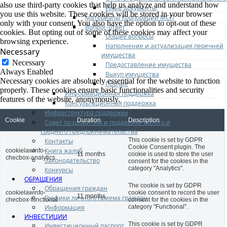
also use third-party cookies that help us analyze and understand how
Иные документы
you use this website. These cookies will be stored in your browser
Материалы Корпорации МСП
only with your consent. You also have the option to opt-out of these
Вопрос-ответ
cookies. But opting out of some of these cookies may affect your
Общие вопросы
browsing experience.
Наполнение и актуализация перечней
Necessary
имущества
Necessary
Предоставление имущества
Always Enabled
Выкуп имущества
Necessary cookies are absolutely essential for the website to function
Прочие
properly. These cookies ensure basic functionalities and security
Информационная поддержка
features of the website, anonymously.
Консультационная поддержка
Инфраструктура поддержки
Cookie
Duration
Description
Совет по развитию и поддержке малого и
среднего предпринимательства
This cookie is set by GDPR
Контакты
Cookie Consent plugin. The
Книга жалоб
cookielawinfo-
11 months
cookie is used to store the user
checbox-analytics
Законодательство
consent for the cookies in the
category "Analytics".
Конкурсы
ОБРАЩЕНИЯ
The cookie is set by GDPR
Обращения граждан
cookielawinfo-
cookie consent to record the user
11 months
Графики личного приема граждан
checbox-functional
consent for the cookies in the
Информация
category "Functional".
ИНВЕСТИЦИИ
This cookie is set by GDPR
Инвестиционный паспорт