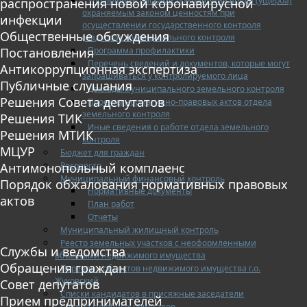
Управление рисками причинения вреда (ущерба)
распространения новой коронавирусной
охраняемым законом ценностям при
инфекции
осуществлении государственного контроля
Общественные обсуждения
(надзора), муниципального контроля
Программа профилактики
Постановления
Перечень сведений и документов, которые могут
Антикоррупционная экспертиза
запрашиваться у контролируемого лица
Публичные слушания
Доклады муниципального земельного контроля
Решения Совета депутатов
Проекты нормативно-правовых актов отдела
земельного контроля
Решения ТИК
Иные сведения о работе отдела земельного
Решения МТИК
контроля
МЦУР
Бюджет для граждан
Росреестр
Антимонопольный комплаенс
Муниципальный финансовый контроль
Порядок обжалования нормативных правовых
Нормативные документы
актов
План работ
Отчеты
Муниципальный жилищный контроль
Реестр земельных участков с неоформленными
Службы и ведомства
объектами недвижимого имущества
Обращения граждан
Перечень объектов недвижимого имущества г.о.
Жуковский
Совет депутатов
Списки кандидатов в присяжные заседатели
Прием предпринимателей
Служба судебных приставов