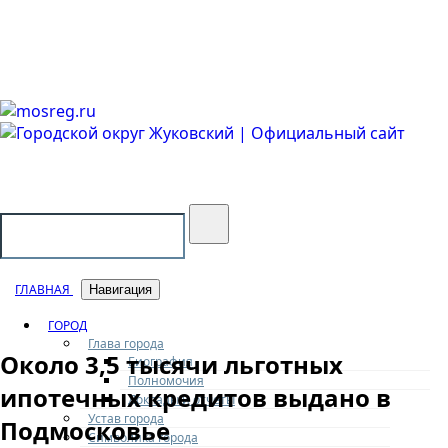
Городской округ Жуковский
Официальный сайт
ГЛАВНАЯ
Навигация
ГОРОД
Глава города
Около 3,5 тысячи льготных
Биография
Полномочия
ипотечных кредитов выдано в
Доклады и отчеты
Устав города
Подмосковье
Символика города