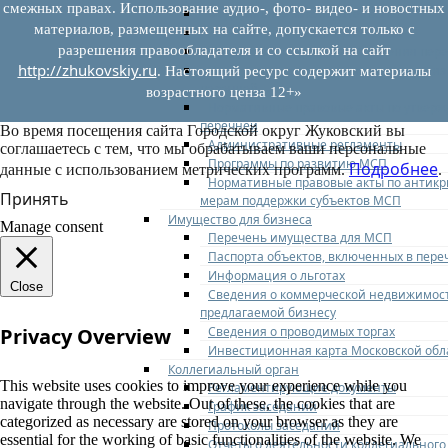
смежных правах. Использование аудио-, фото- видео- и новостных
Федеральное законодательство
материалов, размещенных на сайте, допускается только с
Региональное законодательство
разрешения правообладателя и со ссылкой на сайт
Порядок формирования и ведения пер
http://zhukovskiy.ru
Порядок предоставления имущества из
. Настоящий ресурс содержит материалы
перечней
возрастного ценза 12+»
Нормативные правовые акты по утвер
перечней
Во время посещения сайта Городской округ Жуковский вы
Административные регламенты
соглашаетесь с тем, что мы обрабатываем ваши персональные
Программы по развитию МСП
Подробнее
данные с использованием метрических программ.
.
Нормативные правовые акты по антик
Принять
мерам поддержки субъектов МСП
Имущество для бизнеса
Manage consent
Перечень имущества для МСП
Паспорта объектов, включенных в пере
Информация о льготах
Close
Сведения о коммерческой недвижимос
предлагаемой бизнесу
Сведения о проводимых торгах
Privacy Overview
Инвестиционная карта Московской обл
Коллегиальный орган
This website uses cookies to improve your experience while you
Регламентирующие документы
navigate through the website. Out of these, the cookies that are
График заседаний
categorized as necessary are stored on your browser as they are
Протоколы заседаний
essential for the working of basic functionalities of the website. We
Отчеты о деятельности коллегиального