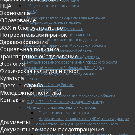
Противодействие коррупции
НЦА
Общественные организации
ОМВД
Экономика
Территориальная избирательная комиссия
Образование
Контрольно — счетная палата
ЖКХ и благоустройство
Прокуратура города Жуковского
Потребительский рынок
Главное управление регионального
государственного жилищного надзора и
Здравоохранение
содержания территорий Московской области
Социальная политика
Госстройнадзор Московской области
Транспортное обслуживание
Муниципальное учреждение «Дирекция
централизованного обеспечения городского округа
Экология
Жуковский Московской области» (МУ «ДЦО»)
Физическая культура и спорт
Центр «Мои документы» г.о. Жуковский
Культура
Опека
Пресс — служба
Социальный фонд России
Новости СФР
Молодежная политика
Центр занятости населения Московской области
Контакты
ОНД и ПР по Раменскому городскому округу
Муниципальный земельный контроль
Отдел земельного контроля
Нормативно-правовые акты (НПА), регулирующие
Документы
осуществление муниципального земельного
Документы по мерам предотвращения
контроля