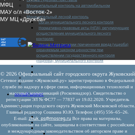
МФЦ
Муниципальный контроль на автомобильном
МАУ о/л «Восток-2»
транспорте
Муниципальный лесной контроль
МУ МЦ «Дружба»
Орган муниципального лесного контроля
Нормативно-правовые акты (НПА), регулирующие
осуществление муниципального лесного
контроля:
Управление рисками причинения вреда (ущерба)
охраняемым законом ценностям при
осуществлении государственного контроля
(надзора), муниципального контроля
Программа профилактики
Доклады муниципального лесного контроля
© 2026 Официальный сайт городского округа Жуковский
Муниципальный контроль за ЕТО
Сетевое издание «Жуковский.ру» зарегистрировано в Федеральной
Муниципальный контроль в сфере
службе по надзору в сфере связи, информационных технологий и
благоустройства
массовых коммуникаций (Роскомнадзор). Свидетельство о
МАЛЫЙ БИЗНЕС
регистрации ЭЛ № ФС77 — 77837 от 19.02.2020. Учредитель
Прием предпринимателей
Новости МСП
Администрация городского округа Жуковский Московской области.
Поддержка МСП
Главный редактор Сошкина Ю.Ю. Телефон: (495) 556–65–26.
Поддержка МСП
zhuk_ps@mosreg.ru
E‑mail:
Все права на материалы,
Финансовая поддержка
опубликованные на сайте, защищены в соответствии с российским
Имущественная поддержка
и международным законодательством об авторском праве и
Нормативно-правовые акты