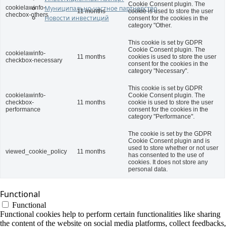
Cookie Consent plugin. The
Муниципально-частное партнерство
cookielawinfo-
11 months
cookie is used to store the user
checbox-others
Новости инвестиций
consent for the cookies in the
category "Other.
This cookie is set by GDPR
Cookie Consent plugin. The
cookielawinfo-
11 months
cookies is used to store the user
checkbox-necessary
consent for the cookies in the
category "Necessary".
This cookie is set by GDPR
cookielawinfo-
Cookie Consent plugin. The
checkbox-
11 months
cookie is used to store the user
performance
consent for the cookies in the
category "Performance".
The cookie is set by the GDPR
Cookie Consent plugin and is
used to store whether or not user
viewed_cookie_policy
11 months
has consented to the use of
cookies. It does not store any
personal data.
Functional
Functional
Functional cookies help to perform certain functionalities like sharing
the content of the website on social media platforms, collect feedbacks,