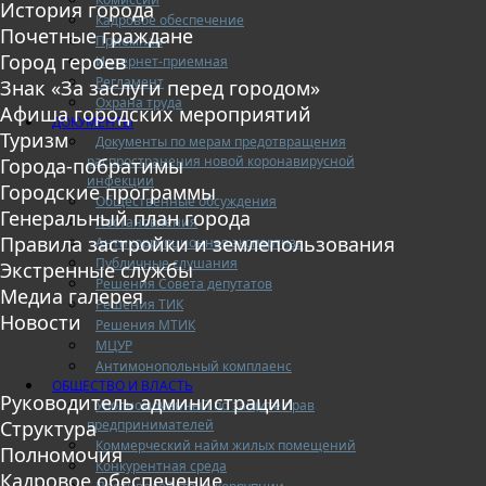
История города
Кадровое обеспечение
Почетные граждане
Приемная
Город героев
Интернет-приемная
Регламент
Знак «За заслуги перед городом»
Охрана труда
Афиша городских мероприятий
ДОКУМЕНТЫ
Туризм
Документы по мерам предотвращения
распространения новой коронавирусной
Города-побратимы
инфекции
Городские программы
Общественные обсуждения
Генеральный план города
Постановления
Правила застройки и землепользования
Антикоррупционная экспертиза
Публичные слушания
Экстренные службы
Решения Совета депутатов
Медиа галерея
Решения ТИК
Новости
Решения МТИК
МЦУР
Антимонопольный комплаенс
ОБЩЕСТВО И ВЛАСТЬ
Руководитель администрации
Уполномоченный по защите прав
предпринимателей
Структура
Коммерческий найм жилых помещений
Полномочия
Конкурентная среда
Кадровое обеспечение