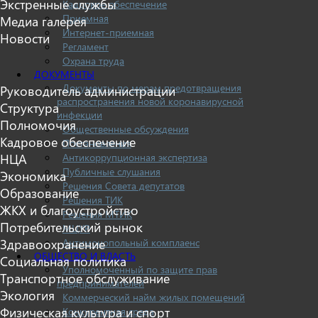
Экстренные службы
Кадровое обеспечение
Приемная
Медиа галерея
Интернет-приемная
Новости
Регламент
Охрана труда
ДОКУМЕНТЫ
Документы по мерам предотвращения
Руководитель администрации
распространения новой коронавирусной
Структура
инфекции
Полномочия
Общественные обсуждения
Кадровое обеспечение
Постановления
Антикоррупционная экспертиза
НЦА
Публичные слушания
Экономика
Решения Совета депутатов
Образование
Решения ТИК
ЖКХ и благоустройство
Решения МТИК
Потребительский рынок
МЦУР
Антимонопольный комплаенс
Здравоохранение
ОБЩЕСТВО И ВЛАСТЬ
Социальная политика
Уполномоченный по защите прав
Транспортное обслуживание
предпринимателей
Экология
Коммерческий найм жилых помещений
Физическая культура и спорт
Конкурентная среда