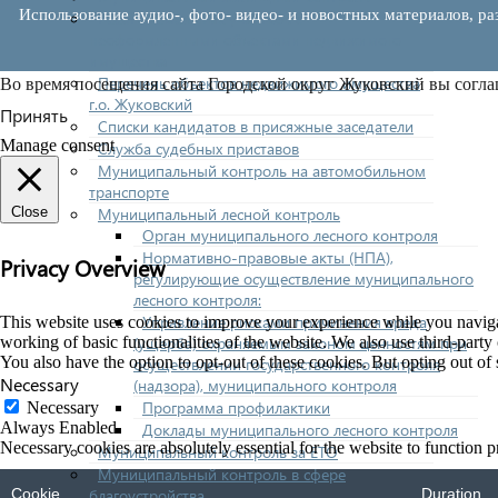
Использование аудио-, фото- видео- и новостных материалов, ра
Реестр земельных участков с
неоформленными объектами недвижимого
имущества
Перечень объектов недвижимого имущества
Во время посещения сайта Городской округ Жуковский вы согла
г.о. Жуковский
Принять
Списки кандидатов в присяжные заседатели
Manage consent
Служба судебных приставов
Муниципальный контроль на автомобильном
транспорте
Муниципальный лесной контроль
Close
Орган муниципального лесного контроля
Нормативно-правовые акты (НПА),
Privacy Overview
регулирующие осуществление муниципального
лесного контроля:
Управление рисками причинения вреда
This website uses cookies to improve your experience while you navigate
(ущерба) охраняемым законом ценностям при
working of basic functionalities of the website. We also use third-part
You also have the option to opt-out of these cookies. But opting out o
осуществлении государственного контроля
Necessary
(надзора), муниципального контроля
Программа профилактики
Necessary
Always Enabled
Доклады муниципального лесного контроля
Necessary cookies are absolutely essential for the website to function p
Муниципальный контроль за ЕТО
Муниципальный контроль в сфере
благоустройства
Cookie
Duration