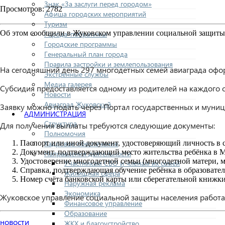
Знак «За заслуги перед городом»
Просмотров: 2782
Афиша городских мероприятий
Туризм
Об этом сообщили в Жуковском управлении социальной защиты 
Города-побратимы
Городские программы
Генеральный план города
Правила застройки и землепользования
На сегодняшний день 297 многодетных семей авиаграда офо
Экстренные службы
Медиа галерея
Субсидия предоставляется одному из родителей на каждого 
Новости
Авиаград Жуковский
Заявку можно подать через Портал государственных и муниц
АДМИНИСТРАЦИЯ
Структура
Для получения выплаты требуются следующие документы:
Полномочия
Кадровое обеспечение
Паспорт или иной документ, удостоверяющий личность в с
Документ, подтверждающий место жительства ребёнка в М
Направления деятельности
Удостоверение многодетной семьи (многодетной матери, м
Участникам СВО и членам их семей
Справка, подтверждающая обучение ребёнка в образовате
Жилищная сфера
Номер счёта банковской карты или сберегательной книжки
Наружная реклама
Экономика
Жуковское управление социальной защиты населения работает
Финансовое управление
Образование
новости
ЖКХ и благоустройство