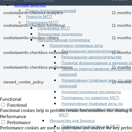
МАЛЫЙ БИЗНЕС
Прием предпринимателей
cookielawinfo-checbox-analytics
11 months
Новости МСП
Поддержка МСП
cookielawinfo-checbox-functional
11 months
Поддержка МСП
Финансовая поддержка
cookielawinfo-checbox-others
11 months
Имущественная поддержка
Нормативно-правовые акты
Федеральное законодательство
cookielawinfo-checkbox-necessary
11 months
Региональное законодательство
Порядок формирования и ведения п
cookielawinfo-checkbox-performance
11 months
Порядок предоставления имущества 
перечней
Нормативные правовые акты по утв
viewed_cookie_policy
11 months
перечней
Административные регламенты
Программы по развитию МСП
Functional
Нормативные правовые акты по
Functional
антикризисным мерам поддержки суб
Functional cookies help to perform certain functionalities like sharing t
МСП
Performance
Имущество для бизнеса
Performance
Перечень имущества для МСП
Performance cookies are used to understand and analyze the key performa
Паспорта объектов, включенных в п