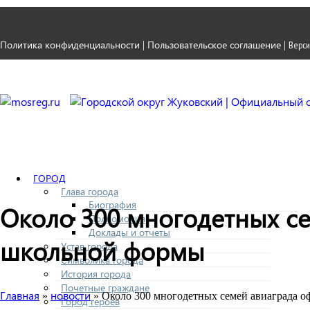
Политика конфиденциальности
Пользовательское соглашение
|
|
Верси
ГОРОД
Глава города
Биография
Около 300 многодетных с
Полномочия
Доклады и отчеты
школьной формы
Устав города
Символика города
История города
Почетные граждане
Главная
новости
»
» Около 300 многодетных семей авиаграда 
Город героев