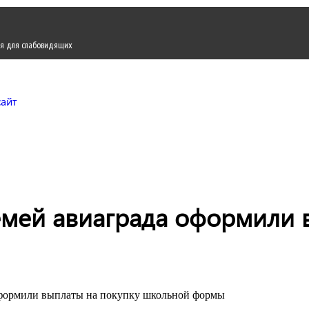
я для слабовидящих
Городской округ Жуков
Официальный сайт
емей авиаграда оформили 
оформили выплаты на покупку школьной формы