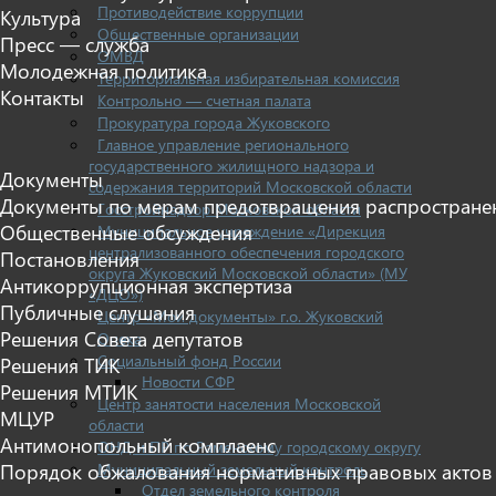
Противодействие коррупции
Культура
Общественные организации
Пресс — служба
ОМВД
Молодежная политика
Территориальная избирательная комиссия
Контакты
Контрольно — счетная палата
Прокуратура города Жуковского
Главное управление регионального
государственного жилищного надзора и
Документы
содержания территорий Московской области
Документы по мерам предотвращения распростране
Госстройнадзор Московской области
Общественные обсуждения
Муниципальное учреждение «Дирекция
централизованного обеспечения городского
Постановления
округа Жуковский Московской области» (МУ
Антикоррупционная экспертиза
«ДЦО»)
Публичные слушания
Центр «Мои документы» г.о. Жуковский
Решения Совета депутатов
Опека
Социальный фонд России
Решения ТИК
Новости СФР
Решения МТИК
Центр занятости населения Московской
МЦУР
области
Антимонопольный комплаенс
ОНД и ПР по Раменскому городскому округу
Муниципальный земельный контроль
Порядок обжалования нормативных правовых актов
Отдел земельного контроля