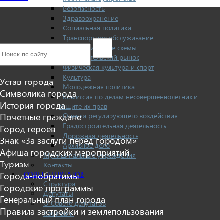
Безопасность
Здравоохранение
Социальная политика
Транспортное обслуживание
Технологические схемы
Потребительский рынок
Физическая культура и спорт
Культура
Устав города
Молодежная политика
Символика города
Комиссия по делам несовершеннолетних и
История города
защите их прав
Оценка регулирующего воздействия
Почетные граждане
Градостроительная деятельность
Город героев
Дорожная деятельность
Знак «За заслуги перед городом»
Архивное дело
Афиша городских мероприятий
Муниципальные учреждения
Туризм
Контакты
СОВЕТ ДЕПУТАТОВ
Города-побратимы
Структура
Городские программы
Депутаты
Генеральный план города
О Совете депутатов
Правила застройки и землепользования
Комиссии