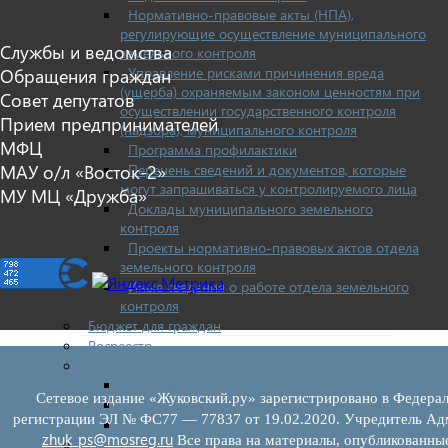
Нормативно-правовые акты (НПА),
регулирующие осуществление муниципального
Службы и ведомства
земельного контроля
Управление рисками причинения вреда
Обращения граждан
(ущерба) охраняемым законом ценностям при
Совет депутатов
осуществлении государственного контроля
Прием предпринимателей
(надзора), муниципального контроля
МФЦ
Программа профилактики
Перечень сведений и документов, которые
МАУ о/л «Восток-2»
могут запрашиваться у контролируемого лица
МУ МЦ «Дружба»
Доклады муниципального земельного
контроля
Проекты нормативно-правовых актов отдела
земельного контроля
Иные сведения о работе отдела земельного
контроля
Бюджет для граждан
Росреестр
Муниципальный финансовый контроль
Нормативные документы
Сетевое издание «Жуковский.ру» зарегистрировано в Федерал
План работ
регистрации ЭЛ № ФС77 — 77837 от 19.02.2020. Учредитель Адм
Отчеты
zhuk_ps@mosreg.ru
Все права на материалы, опубликованны
Муниципальный жилищный контроль