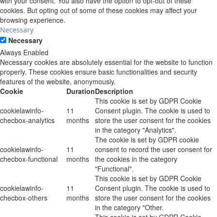
with your consent. You also have the option to opt-out of these
cookies. But opting out of some of these cookies may affect your
browsing experience.
Necessary
Necessary
Always Enabled
Necessary cookies are absolutely essential for the website to function
properly. These cookies ensure basic functionalities and security
features of the website, anonymously.
Cookie
Duration
Description
This cookie is set by GDPR Cookie
cookielawinfo-
11
Consent plugin. The cookie is used to
checbox-analytics
months
store the user consent for the cookies
in the category "Analytics".
The cookie is set by GDPR cookie
cookielawinfo-
11
consent to record the user consent for
checbox-functional
months
the cookies in the category
"Functional".
This cookie is set by GDPR Cookie
cookielawinfo-
11
Consent plugin. The cookie is used to
checbox-others
months
store the user consent for the cookies
in the category "Other.
This cookie is set by GDPR Cookie