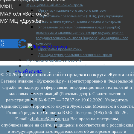
Муниципальный лесной контроль
МФЦ
Орган муниципального лесного контроля
МАУ о/л «Восток-2»
Нормативно-правовые акты (НПА), регулирующие
МУ МЦ «Дружба»
осуществление муниципального лесного контроля:
Управление рисками причинения вреда (ущерба)
охраняемым законом ценностям при осуществлении
государственного контроля (надзора), муниципального
контроля
Программа профилактики
Доклады муниципального лесного контроля
Муниципальный контроль за ЕТО
Муниципальный контроль в сфере благоустройства
МАЛЫЙ БИЗНЕС
© 2026 Официальный сайт городского округа Жуковский
Прием предпринимателей
Сетевое издание «Жуковский.ру» зарегистрировано в Федеральной
Новости МСП
службе по надзору в сфере связи, информационных технологий и
Поддержка МСП
Поддержка МСП
массовых коммуникаций (Роскомнадзор). Свидетельство о
Финансовая поддержка
регистрации ЭЛ № ФС77 — 77837 от 19.02.2020. Учредитель
Имущественная поддержка
Администрация городского округа Жуковский Московской области.
Нормативно-правовые акты
Главный редактор Сошкина Ю.Ю. Телефон: (495) 556–65–26.
Федеральное законодательство
zhuk_ps@mosreg.ru
E‑mail:
Все права на материалы,
Региональное законодательство
опубликованные на сайте, защищены в соответствии с российским
Порядок формирования и ведения перечн
и международным законодательством об авторском праве и
Порядок предоставления имущества из пе