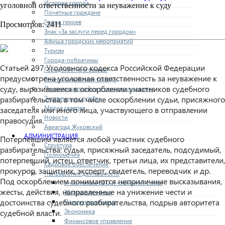
История города
уголовной ответственности за неуважение к суду
Почетные граждане
Город героев
Просмотров: 2411
Знак «За заслуги перед городом»
Афиша городских мероприятий
Туризм
Города-побратимы
Статьей 297 Уголовного кодекса Российской Федерации
Городские программы
предусмотрена уголовная ответственность за неуважение к
Генеральный план города
суду, выразившееся в оскорблении участников судебного
Правила застройки и землепользования
Экстренные службы
разбирательства, в том числе оскорблении судьи, присяжного
Медиа галерея
заседателя или иного лица, участвующего в отправлении
Новости
правосудия.
Авиаград Жуковский
АДМИНИСТРАЦИЯ
Потерпевшим является любой участник судебного
Структура
разбирательства: судья, присяжный заседатель, подсудимый,
Полномочия
потерпевший, истец, ответчик, третьи лица, их представители,
Кадровое обеспечение
прокурор, защитник, эксперт, свидетель, переводчик и др.
Направления деятельности
Под оскорблением понимаются неприличные высказывания,
Участникам СВО и членам их семей
жесты, действия, направленные на унижение чести и
Жилищная сфера
достоинства судебного разбирательства, подрыв авторитета
Наружная реклама
Экономика
судебной власти.
Финансовое управление