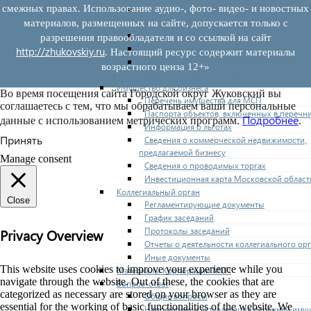
смежных правах. Использование аудио-, фото- видео- и новостных
Нормативные правовые акты по утвержде
перечней
материалов, размещенных на сайте, допускается только с
Административные регламенты
разрешения правообладателя и со ссылкой на сайт
Программы по развитию МСП
http://zhukovskiy.ru
. Настоящий ресурс содержит материалы
Нормативные правовые акты по антикриз
возрастного ценза 12+»
мерам поддержки субъектов МСП
Имущество для бизнеса
Во время посещения сайта Городской округ Жуковский вы
Перечень имущества для МСП
соглашаетесь с тем, что мы обрабатываем ваши персональные
Паспорта объектов, включенных в перечн
Подробнее
данные с использованием метрических программ.
.
Информация о льготах
Принять
Сведения о коммерческой недвижимости,
предлагаемой бизнесу
Manage consent
Сведения о проводимых торгах
Инвестиционная карта Московской област
Коллегиальный орган
Close
Регламентирующие документы
График заседаний
Протоколы заседаний
Privacy Overview
Отчеты о деятельности коллегиального ор
Иные документы
This website uses cookies to improve your experience while you
Материалы Корпорации МСП
navigate through the website. Out of these, the cookies that are
Вопрос-ответ
categorized as necessary are stored on your browser as they are
Общие вопросы
essential for the working of basic functionalities of the website. We
Наполнение и актуализация перечней иму