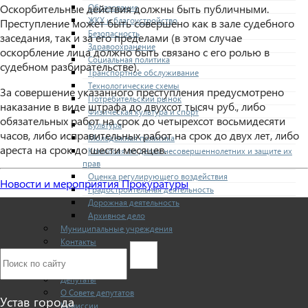
Образование
Оскорбительные действия должны быть публичными.
ЖКХ и благоустройство
Преступление может быть совершено как в зале судебного
Безопасность
заседания, так и за его пределами (в этом случае
Здравоохранение
оскорбление лица должно быть связано с его ролью в
Социальная политика
судебном разбирательстве).
Транспортное обслуживание
Технологические схемы
За совершение указанного преступления предусмотрено
Потребительский рынок
наказание в виде штрафа до двухсот тысяч руб., либо
Физическая культура и спорт
обязательных работ на срок до четырехсот восьмидесяти
Культура
часов, либо исправительных работ на срок до двух лет, либо
Молодежная политика
ареста на срок до шести месяцев.
Комиссия по делам несовершеннолетних и защите их
прав
Оценка регулирующего воздействия
Новости и мероприятия Прокуратуры
Градостроительная деятельность
Дорожная деятельность
Архивное дело
Муниципальные учреждения
Контакты
СОВЕТ ДЕПУТАТОВ
Структура
Депутаты
О Совете депутатов
Устав города
Комиссии