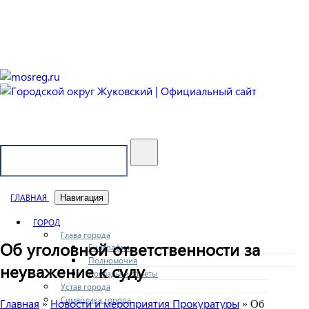
Городской округ Жуковский
Официальный сайт
ГЛАВНАЯ
Навигация
ГОРОД
Глава города
Об уголовной ответственности за
Биография
Полномочия
неуважение к суду
Доклады и отчеты
Устав города
Символика города
Главная
Новости и мероприятия Прокуратуры
»
» Об