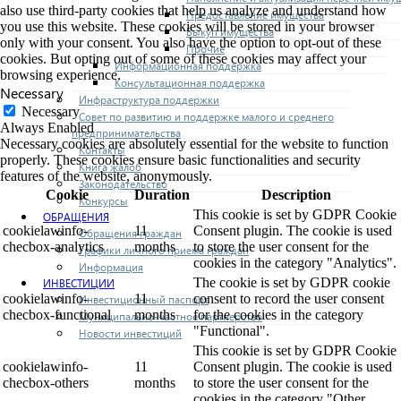
also use third-party cookies that help us analyze and understand how
Предоставление имущества
you use this website. These cookies will be stored in your browser
Выкуп имущества
only with your consent. You also have the option to opt-out of these
Прочие
cookies. But opting out of some of these cookies may affect your
Информационная поддержка
browsing experience.
Консультационная поддержка
Necessary
Инфраструктура поддержки
Necessary
Совет по развитию и поддержке малого и среднего
Always Enabled
предпринимательства
Necessary cookies are absolutely essential for the website to function
Контакты
properly. These cookies ensure basic functionalities and security
Книга жалоб
features of the website, anonymously.
Законодательство
Cookie
Duration
Description
Конкурсы
This cookie is set by GDPR Cookie
ОБРАЩЕНИЯ
cookielawinfo-
11
Consent plugin. The cookie is used
Обращения граждан
checbox-analytics
months
to store the user consent for the
Графики личного приема граждан
cookies in the category "Analytics".
Информация
The cookie is set by GDPR cookie
ИНВЕСТИЦИИ
cookielawinfo-
11
consent to record the user consent
Инвестиционный паспорт
checbox-functional
months
for the cookies in the category
Муниципально-частное партнерство
"Functional".
Новости инвестиций
This cookie is set by GDPR Cookie
cookielawinfo-
11
Consent plugin. The cookie is used
checbox-others
months
to store the user consent for the
cookies in the category "Other.