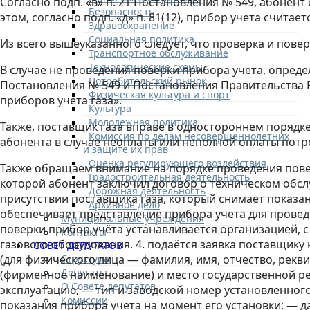
Согласно подп. «в» п. 21 Постановления № 549, абонен
Безопасность
этом, согласно подп. «д» п. 81(12), прибор учета счит
Здравоохранение
Социальная политика
Из всего вышеуказанного следует, что проверка и пове
Транспортное обслуживание
Технологические схемы
В случае не проведения поверки прибора учета, опреде
Потребительский рынок
Постановления № 549 и Постановления Правительства Р
Физическая культура и спорт
приборов учета газа».
Культура
Молодежная политика
Также, поставщик газа вправе в одностороннем поряд
Комиссия по делам несовершеннолетних
абонента в случае неоплаты или неполной оплаты потре
и защите их прав
Оценка регулирующего воздействия
Также обращаем внимание на порядке проведения повер
Градостроительная деятельность
которой абонент заключил договор о техническом обс
Дорожная деятельность
присутствии поставщика газа, который снимает показан
Архивное дело
обеспечивает представление прибора учета для провед
Муниципальные учреждения
поверки прибор учёта устанавливается организацией, 
Контакты
газового оборудования. 4. подаётся заявка поставщику
СОВЕТ ДЕПУТАТОВ
Структура
(для физического лица — фамилия, имя, отчество, рек
Депутаты
(фирменное наименование) и место государственной ре
О Совете депутатов
эксплуатацию; — тип и заводской номер установленного
Комиссии
показания прибора учета на момент его установки; — д