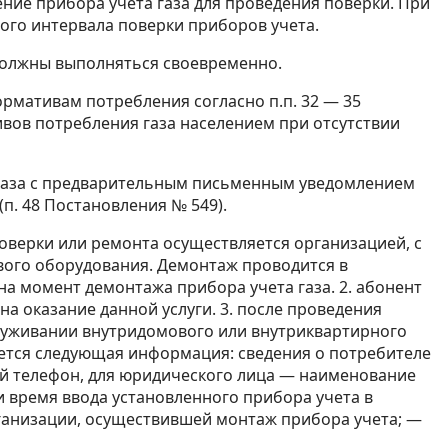
ение прибора учета газа для проведения поверки. При
ного интервала поверки приборов учета.
, должны выполняться своевременно.
рмативам потребления согласно п.п. 32 — 35
ивов потребления газа населением при отсутствии
е газа с предварительным письменным уведомлением
п. 48 Постановления № 549).
оверки или ремонта осуществляется организацией, с
вого оборудования. Демонтаж проводится в
на момент демонтажа прибора учета газа. 2. абонент
 оказание данной услуги. 3. после проведения
служивании внутридомового или внутриквартирного
вается следующая информация: сведения о потребителе
ый телефон, для юридического лица — наименование
и время ввода установленного прибора учета в
рганизации, осуществившей монтаж прибора учета; —