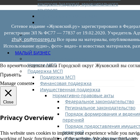
контроля (надзора), муниципального
контроля
Программа профилактики
Доклады муниципального лесного
Сетевое издание «Жуковский.ру» зарегистрировано в Федерал
контроля
регистрации ЭЛ № ФС77 — 77837 от 19.02.2020. Учредитель Адм
Муниципальный контроль за ЕТО
zhuk_ps@mosreg.ru
Все права на материалы, опубликованны
Муниципальный контроль в сфере
Использование аудио-, фото- видео- и новостных материалов, ра
благоустройства
МАЛЫЙ БИЗНЕС
Прием предпринимателей
Новости МСП
Во время посещения сайта Городской округ Жуковский вы согла
Поддержка МСП
Принять
Поддержка МСП
Финансовая поддержка
Manage consent
Имущественная поддержка
Нормативно-правовые акты
Федеральное законодательство
Close
Региональное законодательство
Порядок формирования и ведени
Privacy Overview
перечней
Порядок предоставления имущест
перечней
This website uses cookies to improve your experience while you navigate
Нормативные правовые акты по
working of basic functionalities of the website. We also use third-part