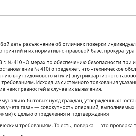
ой дать разъяснение об отличиях поверки индивидуаль
роприятий и их нормативно-правовой базе, прокуратур
13 г. № 410 «О мерах по обеспечению безопасности при
остановление № 410) определяет, что «техническое обс
анию внутридомового и (или) внутриквартирного газово
ребованиям. Исходя из системного толкования указан
е неисправностей в случае их выявления.
коммунально-бытовых нужд граждан, утвержденных Поста
ов учета газа» — совокупность операций, выполняемых
иями) с целью определения и подтверждения
ческим требованиям. То есть, поверка — это проверка 