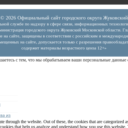
© 2026 Официальный сайт городского округа Жуковский
ьной службе по надзору в сфере связи, информационных технолог
инистрация городского округа Жуковский Московской области. Гла
е на сайте, защищены в соответствии с российским и международн
змещенных на сайте, допускается только с разрешения правообладат
содержит материалы возрастного ценза 12+»
шаетесь с тем, что мы обрабатываем ваши персональные данные
я
ва из
 through the website. Out of these, the cookies that are categorized as
y cookies that help us analyze and understand how you use this website.