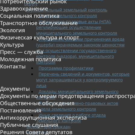
Потребительский рынок
округу
Здравоохранение
Муниципальный земельный контроль
Социальная политика
Отдел земельного контроля
Нормативно-правовые акты (НПА),
Транспортное обслуживание
регулирующие осуществление
Экология
муниципального земельного контроля
Физическая культура и спорт
Управление рисками причинения вреда
Культура
(ущерба) охраняемым законом ценностям
при осуществлении государственного
Пресс — служба
контроля (надзора), муниципального
Молодежная политика
контроля
Контакты
Программа профилактики
Перечень сведений и документов, которые
могут запрашиваться у контролируемого
лица
Документы
Доклады муниципального земельного
Документы по мерам предотвращения распростр
контроля
Общественные обсуждения
Проекты нормативно-правовых актов
отдела земельного контроля
Постановления
Иные сведения о работе отдела
Антикоррупционная экспертиза
земельного контроля
Публичные слушания
Бюджет для граждан
Решения Совета депутатов
Росреестр