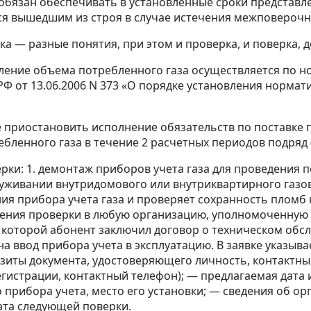
т обязан обеспечивать в установленные сроки представл
ается вышедшим из строя в случае истечения межповероч
рка — разные понятия, при этом и проверка, и поверка
ление объема потребленного газа осуществляется по но
Ф от 13.06.2006 N 373 «О порядке установления нормат
ке приостановить исполнение обязательств по поставк
бленного газа в течение 2 расчетных периодов подряд (
ки: 1. демонтаж приборов учета газа для проведения п
луживании внутридомового или внутриквартирного газо
ия прибора учета газа и проверяет сохранность пломб 
ения проверки в любую организацию, уполномоченную на
с которой абонент заключил договор о техническом об
 на ввод прибора учета в эксплуатацию. В заявке указы
визиты документа, удостоверяющего личность, контактн
гистрации, контактный телефон); — предлагаемая дата 
 прибора учета, место его установки; — сведения об о
ата следующей поверки.