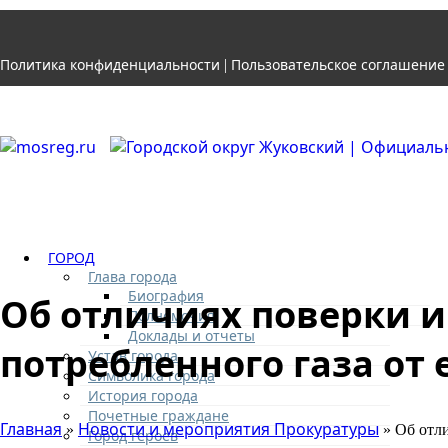
Политика конфиденциальности
Пользовательское соглашение
|
ГОРОД
Глава города
Биография
Об отличиях поверки 
Полномочия
Доклады и отчеты
потребленного газа от 
Устав города
Символика города
История города
Почетные граждане
Главная
Новости и мероприятия Прокуратуры
»
» Об отли
Город героев