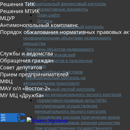
Решения ТИК
Муниципальный финансовый контроль
Нормативные документы
Решения МТИК
План работ
МЦУР
Отчеты
Антимонопольный комплаенс
Муниципальный жилищный контроль
Порядок обжалования нормативных правовых ак
Реестр земельных участков с
неоформленными объектами недвижимого
имущества
Перечень объектов недвижимого
Службы и ведомства
имущества г.о. Жуковский
Обращения граждан
Списки кандидатов в присяжные
заседатели
Совет депутатов
Служба судебных приставов
Прием предпринимателей
Муниципальный контроль на
МФЦ
автомобильном транспорте
МАУ о/л «Восток-2»
Муниципальный лесной контроль
Орган муниципального лесного контроля
МУ МЦ «Дружба»
Нормативно-правовые акты (НПА),
регулирующие осуществление
муниципального лесного контроля:
Управление рисками причинения вреда
(ущерба) охраняемым законом ценностям
при осуществлении государственного