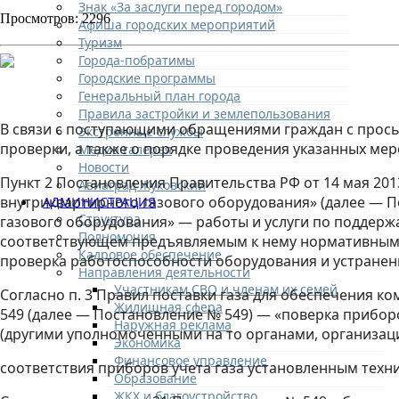
Знак «За заслуги перед городом»
Просмотров: 2296
Афиша городских мероприятий
Туризм
Города-побратимы
Городские программы
Генеральный план города
Правила застройки и землепользования
В связи с поступающими обращениями граждан с просьб
Экстренные службы
проверки, а также о порядке проведения указанных ме
Медиа галерея
Новости
Пункт 2 Постановления Правительства РФ от 14 мая 20
Авиаград Жуковский
внутриквартирного газового оборудования» (далее — П
АДМИНИСТРАЦИЯ
Структура
газового оборудования» — работы и услуги по поддерж
Полномочия
соответствующем предъявляемым к нему нормативным т
Кадровое обеспечение
проверка работоспособности оборудования и устранени
Направления деятельности
Участникам СВО и членам их семей
Согласно п. 3 Правил поставки газа для обеспечения 
Жилищная сфера
549 (далее — Постановление № 549) — «поверка прибор
Наружная реклама
(другими уполномоченными на то органами, организац
Экономика
Финансовое управление
соответствия приборов учета газа установленным техни
Образование
ЖКХ и благоустройство