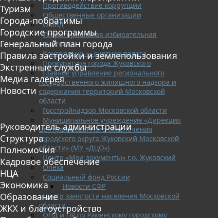
Противодействие коррупции
Туризм
Общественные организации
Города-побратимы
ОМВД
Городские программы
Территориальная избирательная
Генеральный план города
комиссия
Контрольно — счетная палата
Правила застройки и землепользования
Прокуратура города Жуковского
Экстренные службы
Главное управление регионального
Медиа галерея
государственного жилищного надзора и
Новости
содержания территорий Московской
области
Госстройнадзор Московской области
Муниципальное учреждение «Дирекция
Руководитель администрации
централизованного обеспечения
Структура
городского округа Жуковский Московской
области» (МУ «ДЦО»)
Полномочия
Центр «Мои документы» г.о. Жуковский
Кадровое обеспечение
Опека
НЦА
Социальный фонд России
Экономика
Новости СФР
Образование
Центр занятости населения Московской
области
ЖКХ и благоустройство
ОНД и ПР по Раменскому городскому