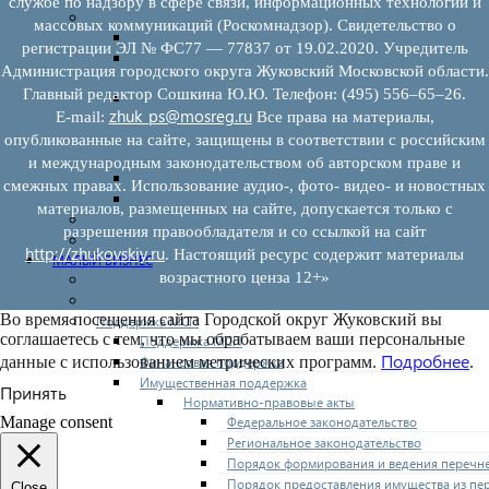
службе по надзору в сфере связи, информационных технологий и
Муниципальный лесной контроль
массовых коммуникаций (Роскомнадзор). Свидетельство о
Орган муниципального лесного контроля
регистрации ЭЛ № ФС77 — 77837 от 19.02.2020. Учредитель
Нормативно-правовые акты (НПА), регулирующие
Администрация городского округа Жуковский Московской области.
осуществление муниципального лесного контроля:
Главный редактор Сошкина Ю.Ю. Телефон: (495) 556–65–26.
Управление рисками причинения вреда (ущерба)
zhuk_ps@mosreg.ru
E‑mail:
Все права на материалы,
охраняемым законом ценностям при осуществлении
государственного контроля (надзора), муниципального
опубликованные на сайте, защищены в соответствии с российским
контроля
и международным законодательством об авторском праве и
Программа профилактики
смежных правах. Использование аудио-, фото- видео- и новостных
Доклады муниципального лесного контроля
материалов, размещенных на сайте, допускается только с
Муниципальный контроль за ЕТО
разрешения правообладателя и со ссылкой на сайт
Муниципальный контроль в сфере благоустройства
http://zhukovskiy.ru
. Настоящий ресурс содержит материалы
МАЛЫЙ БИЗНЕС
возрастного ценза 12+»
Прием предпринимателей
Новости МСП
Во время посещения сайта Городской округ Жуковский вы
Поддержка МСП
соглашаетесь с тем, что мы обрабатываем ваши персональные
Поддержка МСП
Подробнее
Финансовая поддержка
данные с использованием метрических программ.
.
Имущественная поддержка
Принять
Нормативно-правовые акты
Федеральное законодательство
Manage consent
Региональное законодательство
Порядок формирования и ведения перечн
Порядок предоставления имущества из пе
Close