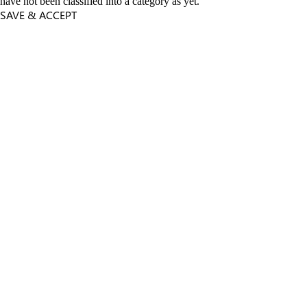
have not been classified into a category as yet.
SAVE & ACCEPT