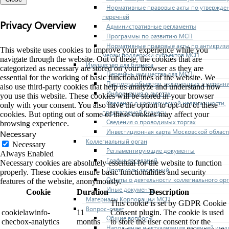
Нормативные правовые акты по утвержде
перечней
Privacy Overview
Административные регламенты
Программы по развитию МСП
Нормативные правовые акты по антикриз
This website uses cookies to improve your experience while you
мерам поддержки субъектов МСП
navigate through the website. Out of these, the cookies that are
Имущество для бизнеса
categorized as necessary are stored on your browser as they are
Перечень имущества для МСП
essential for the working of basic functionalities of the website. We
Паспорта объектов, включенных в перечн
also use third-party cookies that help us analyze and understand how
Информация о льготах
you use this website. These cookies will be stored in your browser
Сведения о коммерческой недвижимости,
only with your consent. You also have the option to opt-out of these
предлагаемой бизнесу
cookies. But opting out of some of these cookies may affect your
Сведения о проводимых торгах
browsing experience.
Инвестиционная карта Московской област
Necessary
Коллегиальный орган
Necessary
Регламентирующие документы
Always Enabled
График заседаний
Necessary cookies are absolutely essential for the website to function
Протоколы заседаний
properly. These cookies ensure basic functionalities and security
Отчеты о деятельности коллегиального ор
features of the website, anonymously.
Иные документы
Cookie
Duration
Description
Материалы Корпорации МСП
This cookie is set by GDPR Cookie
Вопрос-ответ
cookielawinfo-
11
Consent plugin. The cookie is used
Общие вопросы
checbox-analytics
months
to store the user consent for the
Наполнение и актуализация перечней иму