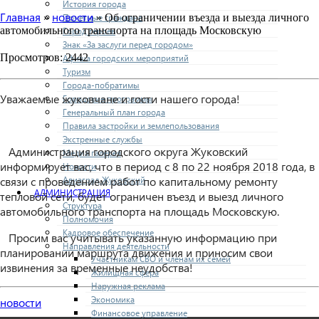
История города
Главная
новости
Почетные граждане
»
» Об ограничении въезда и выезда личного
автомобильного транспорта на площадь Московскую
Город героев
Знак «За заслуги перед городом»
Просмотров: 2442
Афиша городских мероприятий
Туризм
Города-побратимы
Уважаемые жуковчане и гости нашего города!
Городские программы
Генеральный план города
Правила застройки и землепользования
Экстренные службы
Администрация городского округа Жуковский
Медиа галерея
информирует вас, что в период с 8 по 22 ноября 2018 года, в
Новости
Авиаград Жуковский
связи с проведением работ по капитальному ремонту
АДМИНИСТРАЦИЯ
тепловой сети, будет ограничен въезд и выезд личного
Структура
автомобильного транспорта на площадь Московскую.
Полномочия
Кадровое обеспечение
Просим вас учитывать указанную информацию при
Направления деятельности
планировании маршрута движения и приносим свои
Участникам СВО и членам их семей
извинения за временные неудобства!
Жилищная сфера
Наружная реклама
Экономика
новости
Финансовое управление