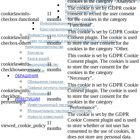
cookies in the category "Analytics".
Предоставление имущества
The cookie is set by GDPR cookie
Выкуп имущества
cookielawinfo-
11
consent to record the user consent
Прочие
checbox-functional
months
for the cookies in the category
Информационная поддержка
"Functional".
Консультационная поддержка
This cookie is set by GDPR Cookie
Инфраструктура поддержки
cookielawinfo-
11
Consent plugin. The cookie is used
Совет по развитию и поддержке малого и среднего
checbox-others
months
to store the user consent for the
предпринимательства
cookies in the category "Other.
Контакты
This cookie is set by GDPR Cookie
Книга жалоб
Consent plugin. The cookies is used
cookielawinfo-
11
Законодательство
to store the user consent for the
checkbox-necessary
months
Конкурсы
cookies in the category
ОБРАЩЕНИЯ
"Necessary".
Обращения граждан
This cookie is set by GDPR Cookie
Графики личного приема граждан
cookielawinfo-
Consent plugin. The cookie is used
Информация
11
checkbox-
to store the user consent for the
ИНВЕСТИЦИИ
months
performance
cookies in the category
Инвестиционный паспорт
"Performance".
Муниципально-частное партнерство
The cookie is set by the GDPR
Новости инвестиций
Cookie Consent plugin and is used
11
viewed_cookie_policy
to store whether or not user has
months
consented to the use of cookies. It
does not store any personal data.