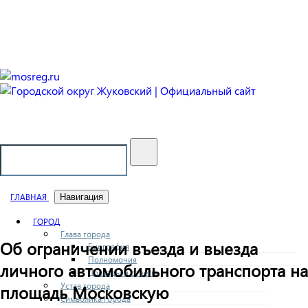
Городской округ Жуковский
Официальный сайт
ГЛАВНАЯ
Навигация
ГОРОД
Глава города
Об ограничении въезда и выезда
Биография
Полномочия
личного автомобильного транспорта на
Доклады и отчеты
Устав города
площадь Московскую
Символика города