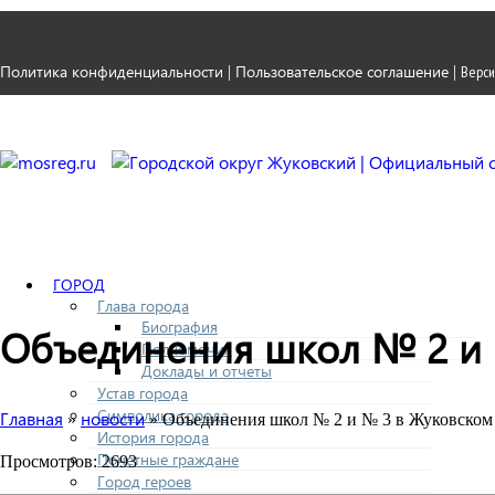
Политика конфиденциальности
Пользовательское соглашение
|
|
Верси
ГОРОД
Глава города
Биография
Объединения школ № 2 и 
Полномочия
Доклады и отчеты
Устав города
Символика города
Главная
новости
»
» Объединения школ № 2 и № 3 в Жуковском 
История города
Почетные граждане
Просмотров: 2693
Город героев