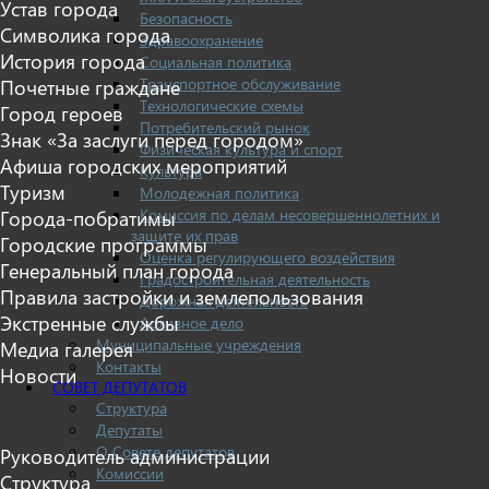
Устав города
Безопасность
Символика города
Здравоохранение
История города
Социальная политика
Транспортное обслуживание
Почетные граждане
Технологические схемы
Город героев
Потребительский рынок
Знак «За заслуги перед городом»
Физическая культура и спорт
Афиша городских мероприятий
Культура
Туризм
Молодежная политика
Комиссия по делам несовершеннолетних и
Города-побратимы
защите их прав
Городские программы
Оценка регулирующего воздействия
Генеральный план города
Градостроительная деятельность
Правила застройки и землепользования
Дорожная деятельность
Экстренные службы
Архивное дело
Муниципальные учреждения
Медиа галерея
Контакты
Новости
СОВЕТ ДЕПУТАТОВ
Структура
Депутаты
О Совете депутатов
Руководитель администрации
Комиссии
Структура