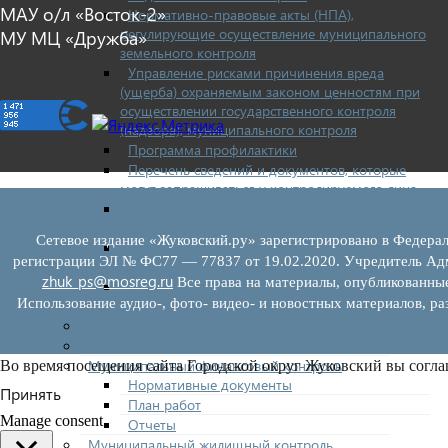
МАУ о/л «Восток-2»
Нормативно-правовые акты (НПА),
регулирующие осуществление муниципального
МУ МЦ «Дружба»
земельного контроля
Управление рисками причинения вреда
(ущерба) охраняемым законом ценностям при
осуществлении государственного контроля
(надзора), муниципального контроля
Программа профилактики
Перечень сведений и документов, которые
могут запрашиваться у контролируемого лица
Доклады муниципального земельного
контроля
Сетевое издание «Жуковский.ру» зарегистрировано в Федерал
Проекты нормативно-правовых актов отдела
регистрации ЭЛ № ФС77 — 77837 от 19.02.2020. Учредитель Адм
земельного контроля
zhuk_ps@mosreg.ru
Все права на материалы, опубликованны
Иные сведения о работе отдела земельного
Использование аудио-, фото- видео- и новостных материалов, ра
контроля
Бюджет для граждан
Росреестр
Муниципальный финансовый контроль
Во время посещения сайта Городской округ Жуковский вы согла
Нормативные документы
Принять
План работ
Manage consent
Отчеты
Муниципальный жилищный контроль