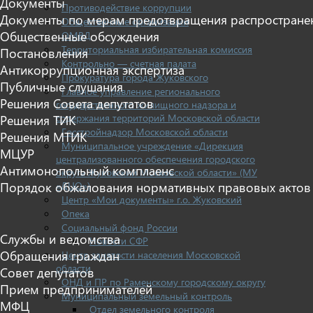
Документы
Противодействие коррупции
Документы по мерам предотвращения распростране
Общественные организации
Общественные обсуждения
ОМВД
Территориальная избирательная комиссия
Постановления
Контрольно — счетная палата
Антикоррупционная экспертиза
Прокуратура города Жуковского
Публичные слушания
Главное управление регионального
Решения Совета депутатов
государственного жилищного надзора и
содержания территорий Московской области
Решения ТИК
Госстройнадзор Московской области
Решения МТИК
Муниципальное учреждение «Дирекция
МЦУР
централизованного обеспечения городского
Антимонопольный комплаенс
округа Жуковский Московской области» (МУ
«ДЦО»)
Порядок обжалования нормативных правовых актов
Центр «Мои документы» г.о. Жуковский
Опека
Социальный фонд России
Службы и ведомства
Новости СФР
Обращения граждан
Центр занятости населения Московской
области
Совет депутатов
ОНД и ПР по Раменскому городскому округу
Прием предпринимателей
Муниципальный земельный контроль
МФЦ
Отдел земельного контроля