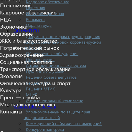
Кадровое обеспечение
Полномочия
Приемная
Кадровое обеспечение
Интернет-приемная
НЦА
Регламент
Охрана труда
Экономика
ДОКУМЕНТЫ
Образование
Документы по мерам предотвращения
ЖКХ и благоустройство
распространения новой коронавирусной
Потребительский рынок
инфекции
Общественные обсуждения
Здравоохранение
Постановления
Социальная политика
Антикоррупционная экспертиза
Транспортное обслуживание
Публичные слушания
Экология
Решения Совета депутатов
Физическая культура и спорт
Решения ТИК
Решения МТИК
Культура
МЦУР
Пресс — служба
Антимонопольный комплаенс
Молодежная политика
ОБЩЕСТВО И ВЛАСТЬ
Контакты
Уполномоченный по защите прав
предпринимателей
Коммерческий найм жилых помещений
Конкурентная среда