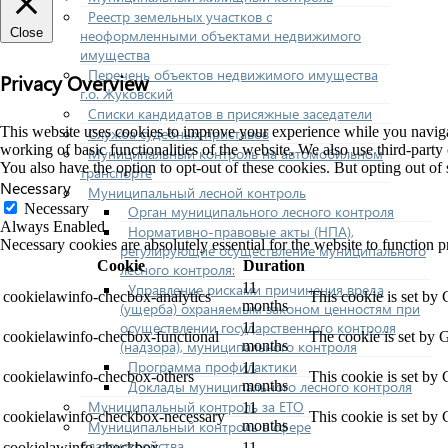
Реестр земельных участков с
Close
неоформленными объектами недвижимого
имущества
Перечень объектов недвижимого имущества
Privacy Overview
г.о. Жуковский
Списки кандидатов в присяжные заседатели
This website uses cookies to improve your experience while you navigate
Служба судебных приставов
working of basic functionalities of the website. We also use third-part
Муниципальный контроль на автомобильном
You also have the option to opt-out of these cookies. But opting out o
транспорте
Necessary
Муниципальный лесной контроль
Necessary
Орган муниципального лесного контроля
Always Enabled
Нормативно-правовые акты (НПА),
Necessary cookies are absolutely essential for the website to function p
регулирующие осуществление муниципального
Cookie
Duration
лесного контроля:
11
Управление рисками причинения вреда
cookielawinfo-checbox-analytics
This cookie is set by
months
(ущерба) охраняемым законом ценностям при
осуществлении государственного контроля
11
cookielawinfo-checbox-functional
The cookie is set by 
(надзора), муниципального контроля
months
Программа профилактики
11
cookielawinfo-checbox-others
This cookie is set by
Доклады муниципального лесного контроля
months
Муниципальный контроль за ЕТО
11
cookielawinfo-checkbox-necessary
This cookie is set by
Муниципальный контроль в сфере
months
благоустройства
cookielawinfo-checkbox-
11