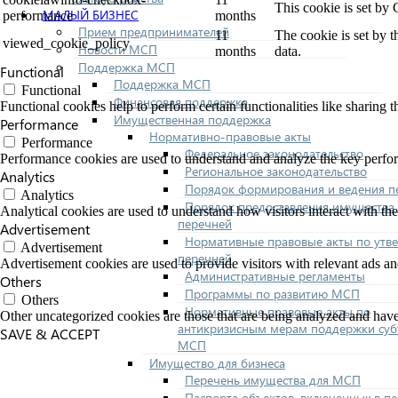
This cookie is set by
МАЛЫЙ БИЗНЕС
performance
months
Прием предпринимателей
11
The cookie is set by 
viewed_cookie_policy
Новости МСП
months
data.
Поддержка МСП
Functional
Поддержка МСП
Functional
Финансовая поддержка
Functional cookies help to perform certain functionalities like sharing t
Имущественная поддержка
Performance
Нормативно-правовые акты
Performance
Федеральное законодательство
Performance cookies are used to understand and analyze the key performa
Региональное законодательство
Analytics
Порядок формирования и ведения п
Analytics
Порядок предоставления имущества 
Analytical cookies are used to understand how visitors interact with the
перечней
Advertisement
Нормативные правовые акты по утв
Advertisement
перечней
Advertisement cookies are used to provide visitors with relevant ads a
Административные регламенты
Others
Программы по развитию МСП
Others
Нормативные правовые акты по
Other uncategorized cookies are those that are being analyzed and have 
антикризисным мерам поддержки суб
SAVE & ACCEPT
МСП
Имущество для бизнеса
Перечень имущества для МСП
Паспорта объектов, включенных в п