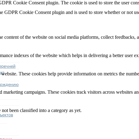
 GDPR Cookie Consent plugin. The cookie is used to store the user cons
the GDPR Cookie Consent plugin and is used to store whether or not user
he content of the website on social media platforms, collect feedbacks, a
nce indexes of the website which helps in delivering a better user expe
еречней
из
 website. These cookies help provide information on metrics the number o
ерждению
nd marketing campaigns. These cookies track visitors across websites an
not been classified into a category as yet.
ъектов
еречни