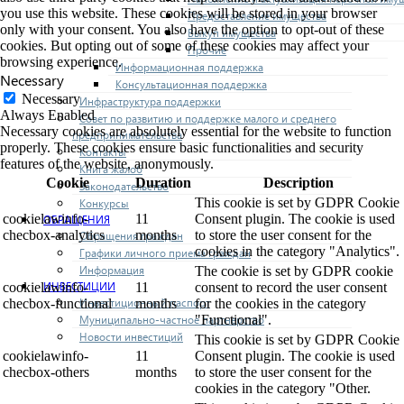
you use this website. These cookies will be stored in your browser
Предоставление имущества
only with your consent. You also have the option to opt-out of these
Выкуп имущества
cookies. But opting out of some of these cookies may affect your
Прочие
browsing experience.
Информационная поддержка
Necessary
Консультационная поддержка
Necessary
Инфраструктура поддержки
Always Enabled
Совет по развитию и поддержке малого и среднего
Necessary cookies are absolutely essential for the website to function
предпринимательства
properly. These cookies ensure basic functionalities and security
Контакты
features of the website, anonymously.
Книга жалоб
Cookie
Duration
Description
Законодательство
This cookie is set by GDPR Cookie
Конкурсы
cookielawinfo-
11
Consent plugin. The cookie is used
ОБРАЩЕНИЯ
checbox-analytics
months
to store the user consent for the
Обращения граждан
cookies in the category "Analytics".
Графики личного приема граждан
Информация
The cookie is set by GDPR cookie
ИНВЕСТИЦИИ
cookielawinfo-
11
consent to record the user consent
Инвестиционный паспорт
checbox-functional
months
for the cookies in the category
"Functional".
Муниципально-частное партнерство
Новости инвестиций
This cookie is set by GDPR Cookie
cookielawinfo-
11
Consent plugin. The cookie is used
checbox-others
months
to store the user consent for the
cookies in the category "Other.