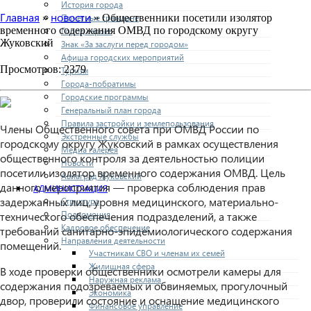
История города
Главная
новости
»
» Общественники посетили изолятор
Почетные граждане
временного содержания ОМВД по городскому округу
Город героев
Жуковский
Знак «За заслуги перед городом»
Афиша городских мероприятий
Просмотров: 2379
Туризм
Города-побратимы
Городские программы
Генеральный план города
Правила застройки и землепользования
Члены Общественного совета при ОМВД России по
Экстренные службы
городскому округу Жуковский в рамках осуществления
Медиа галерея
общественного контроля за деятельностью полиции
Новости
посетили изолятор временного содержания ОМВД. Цель
Авиаград Жуковский
данного мероприятия — проверка соблюдения прав
АДМИНИСТРАЦИЯ
задержанных лиц, уровня медицинского, материально-
Структура
Полномочия
технического обеспечения подразделений, а также
Кадровое обеспечение
требований санитарно-эпидемиологического содержания
Направления деятельности
помещений.
Участникам СВО и членам их семей
Жилищная сфера
В ходе проверки общественники осмотрели камеры для
Наружная реклама
содержания подозреваемых и обвиняемых, прогулочный
Экономика
двор, проверили состояние и оснащение медицинского
Финансовое управление