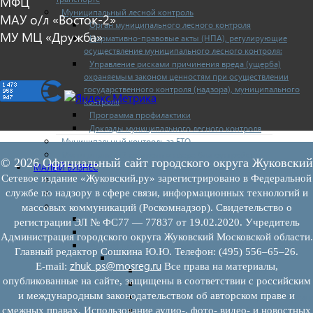
МФЦ
Муниципальный лесной контроль
МАУ о/л «Восток-2»
Орган муниципального лесного контроля
МУ МЦ «Дружба»
Нормативно-правовые акты (НПА), регулирующие
осуществление муниципального лесного контроля:
Управление рисками причинения вреда (ущерба)
охраняемым законом ценностям при осуществлении
государственного контроля (надзора), муниципального
контроля
Программа профилактики
Доклады муниципального лесного контроля
Муниципальный контроль за ЕТО
Муниципальный контроль в сфере благоустройства
© 2026 Официальный сайт городского округа Жуковский
МАЛЫЙ БИЗНЕС
Сетевое издание «Жуковский.ру» зарегистрировано в Федеральной
Прием предпринимателей
службе по надзору в сфере связи, информационных технологий и
Новости МСП
Поддержка МСП
массовых коммуникаций (Роскомнадзор). Свидетельство о
Поддержка МСП
регистрации ЭЛ № ФС77 — 77837 от 19.02.2020. Учредитель
Финансовая поддержка
Администрация городского округа Жуковский Московской области.
Имущественная поддержка
Главный редактор Сошкина Ю.Ю. Телефон: (495) 556–65–26.
Нормативно-правовые акты
zhuk_ps@mosreg.ru
E‑mail:
Все права на материалы,
Федеральное законодательство
опубликованные на сайте, защищены в соответствии с российским
Региональное законодательство
и международным законодательством об авторском праве и
Порядок формирования и ведения перечн
смежных правах. Использование аудио-, фото- видео- и новостных
Порядок предоставления имущества из пе