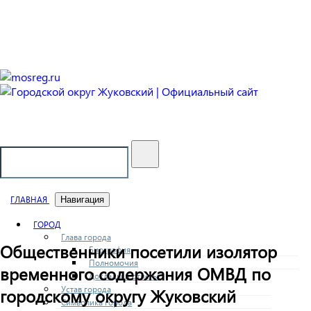
Городской округ Жуковский
Официальный сайт
ГЛАВНАЯ
Навигация
ГОРОД
Глава города
Общественники посетили изолятор
Биография
Полномочия
временного содержания ОМВД по
Доклады и отчеты
Устав города
городскому округу Жуковский
Символика города