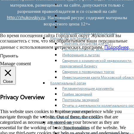
Нормативные правовые акты по утвержде
материалов, размещенных на сайте, допускается только с
перечней
разрешения правообладателя и со ссылкой на сайт
Административные регламенты
http://zhukovskiy.ru
. Настоящий ресурс содержит материалы
Программы по развитию МСП
возрастного ценза 12+»
Нормативные правовые акты по антикриз
мерам поддержки субъектов МСП
Во время посещения сайта Городской округ Жуковский вы
Имущество для бизнеса
соглашаетесь с тем, что мы обрабатываем ваши персональные
Перечень имущества для МСП
Подробнее
данные с использованием метрических программ.
.
Паспорта объектов, включенных в перечн
Принять
Информация о льготах
Сведения о коммерческой недвижимости,
Manage consent
предлагаемой бизнесу
Сведения о проводимых торгах
Инвестиционная карта Московской област
Close
Коллегиальный орган
Регламентирующие документы
График заседаний
Privacy Overview
Протоколы заседаний
Отчеты о деятельности коллегиального ор
Иные документы
This website uses cookies to improve your experience while you
navigate through the website. Out of these, the cookies that are
Материалы Корпорации МСП
categorized as necessary are stored on your browser as they are
Вопрос-ответ
essential for the working of basic functionalities of the website. We
Общие вопросы
also use third-party cookies that help us analyze and understand how
Наполнение и актуализация перечней иму