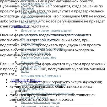
практическими знаниями в рассматриваемой области.
Кадровое обеспечение
Публичные консультации не проводятся, когда решение по
Приемная
проекту акта принимается по результатам предварительной
Интернет-приемная
экспертизы. Т.е. определяется, что проведение ОРВ не нужно,
Регламент
либо устанавливается, что новое регулирование не приведет
Охрана труда
к негативным последствиям.
ДОКУМЕНТЫ
Документы по мерам предотвращения
Оценка фактического воздействия актов проводится
распространения новой коронавирусной инфекции
Общественные обсуждения
уполномоченным органом в отношении актов, при
Постановления
подготовке которых проводилась процедура ОРВ проекта
Антикоррупционная экспертиза
актов в соответствии с планом проведения экспертизы
Публичные слушания
нормативных правовых актов.
Решения Совета депутатов
Решения ТИК
План на очередной год формируется с учетом предложений
Решения МТИК
о проведении оценки ОФВ, поступивших в уполномоченный
МЦУР
орган от:
Антимонопольный комплаенс
ОБЩЕСТВО И ВЛАСТЬ
органов Администрации городского округа Жуковский;
Уполномоченный по защите прав
научно-исследовательских, общественных и иных
предпринимателей
организаций;
Коммерческий найм жилых помещений
субъектов предпринимательской и инвестиционной
Конкурентная среда
деятельности, их ассоциаций и союзов;
Противодействие коррупции
Общественные организации