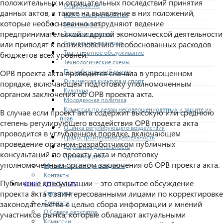
положительных и отрицательных последствий принятия
Образование
данных актов, а также на выявление в них положений,
ЖКХ и благоустройство
которые необоснованно затрудняют ведение
Безопасность
предпринимательской и другой экономической деятельности
Здравоохранение
Социальная политика
или приводят к возникновению необоснованных расходов
Транспортное обслуживание
бюджетов всех уровней.
Технологические схемы
Потребительский рынок
ОРВ проекта акта проводится сначала в упрощенном
Физическая культура и спорт
порядке, включающем подготовку уполномоченным
Культура
органом заключения об ОРВ проекта акта.
Молодежная политика
Комиссия по делам несовершеннолетних и защите их
В случае если проект акта содержит высокую или среднюю
прав
степень регулирующего воздействия ОРВ проекта акта
Оценка регулирующего воздействия
проводится в углубленном порядке, включающем
Градостроительная деятельность
проведение органом-разработчиком публичных
Дорожная деятельность
консультаций по проекту акта и подготовку
Архивное дело
уполномоченным органом заключения об ОРВ проекта акта.
Муниципальные учреждения
Контакты
Публичные консультации – это открытое обсуждение
СОВЕТ ДЕПУТАТОВ
проекта акта с заинтересованными лицами по корректировке
Структура
Депутаты
законодательства с целью сбора информации и мнений
О Совете депутатов
участников рынка, которые обладают актуальными
Комиссии