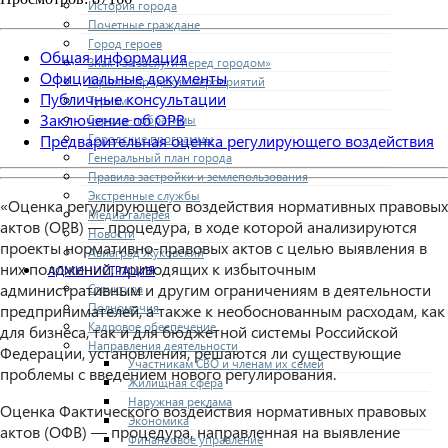
История города
Почетные граждане
Город героев
Общая информация
Знак «За заслуги перед городом»
Официальные документы
Афиша городских мероприятий
Публичные консультации
Туризм
Заключение об ОРВ
Города-побратимы
Городские программы
Предварительная оценка регулирующего воздействия
Генеральный план города
Правила застройки и землепользования
Экстренные службы
«Оценка регулирующего воздействия нормативных правовых
Медиа галерея
актов (ОРВ) — процедура, в ходе которой анализируются
Новости
проекты нормативно-правовых актов с целью выявления в
Авиаград Жуковский
них положений, приводящих к избыточным
АДМИНИСТРАЦИЯ
административным и другим ограничениям в деятельности
Структура
Полномочия
предпринимателей, а также к необоснованным расходам, как
Кадровое обеспечение
для бизнеса, так и для бюджетной системы Российской
Направления деятельности
Федерации, установления, решаются ли существующие
Участникам СВО и членам их семей
проблемы с введением нового регулирования.
Жилищная сфера
Наружная реклама
Оценка Фактического воздействия нормативных правовых
Экономика
актов (ОФВ) — процедура, направленная на выявление
Финансовое управление