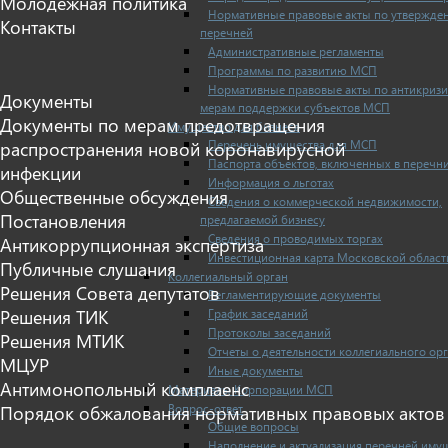
Молодежная политика
Нормативные правовые акты по утвержде
Контакты
перечней
Административные регламенты
Программы по развитию МСП
Нормативные правовые акты по антикриз
Документы
мерам поддержки субъектов МСП
Документы по мерам предотвращения
Имущество для бизнеса
Перечень имущества для МСП
распространения новой коронавирусной
Паспорта объектов, включенных в перечн
инфекции
Информация о льготах
Общественные обсуждения
Сведения о коммерческой недвижимости,
Постановления
предлагаемой бизнесу
Сведения о проводимых торгах
Антикоррупционная экспертиза
Инвестиционная карта Московской област
Публичные слушания
Коллегиальный орган
Решения Совета депутатов
Регламентирующие документы
График заседаний
Решения ТИК
Протоколы заседаний
Решения МТИК
Отчеты о деятельности коллегиального ор
МЦУР
Иные документы
Антимонопольный комплаенс
Материалы Корпорации МСП
Вопрос-ответ
Порядок обжалования нормативных правовых актов
Общие вопросы
Наполнение и актуализация перечней иму