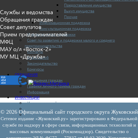
Предоставление имущества
Выкуп имущества
Службы и ведомства
Прочие
Обращения граждан
Информационная поддержка
Совет депутатов
Консультационная поддержка
Прием предпринимателей
Инфраструктура поддержки
Совет по развитию и поддержке малого и среднего
МФЦ
предпринимательства
МАУ о/л «Восток-2»
Контакты
МУ МЦ «Дружба»
Книга жалоб
Законодательство
Конкурсы
ОБРАЩЕНИЯ
Обращения граждан
Графики личного приема граждан
Информация
ИНВЕСТИЦИИ
Инвестиционный паспорт
Муниципально-частное партнерство
© 2026 Официальный сайт городского округа Жуковский
Новости инвестиций
Сетевое издание «Жуковский.ру» зарегистрировано в Федеральной
службе по надзору в сфере связи, информационных технологий и
массовых коммуникаций (Роскомнадзор). Свидетельство о
регистрации ЭЛ № ФС77 — 77837 от 19.02.2020. Учредитель