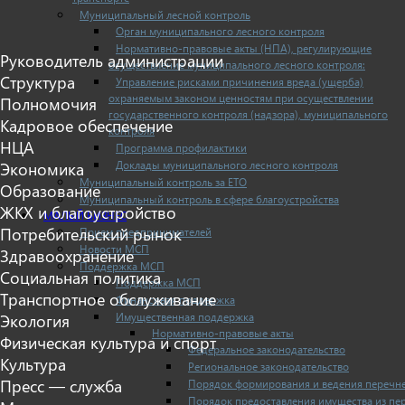
Муниципальный лесной контроль
Орган муниципального лесного контроля
Нормативно-правовые акты (НПА), регулирующие
Руководитель администрации
осуществление муниципального лесного контроля:
Структура
Управление рисками причинения вреда (ущерба)
охраняемым законом ценностям при осуществлении
Полномочия
государственного контроля (надзора), муниципального
Кадровое обеспечение
контроля
НЦА
Программа профилактики
Доклады муниципального лесного контроля
Экономика
Муниципальный контроль за ЕТО
Образование
Муниципальный контроль в сфере благоустройства
ЖКХ и благоустройство
МАЛЫЙ БИЗНЕС
Потребительский рынок
Прием предпринимателей
Новости МСП
Здравоохранение
Поддержка МСП
Социальная политика
Поддержка МСП
Транспортное обслуживание
Финансовая поддержка
Имущественная поддержка
Экология
Нормативно-правовые акты
Физическая культура и спорт
Федеральное законодательство
Культура
Региональное законодательство
Пресс — служба
Порядок формирования и ведения перечн
Порядок предоставления имущества из пе