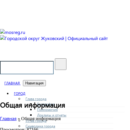
Городской округ Жуковский
Официальный сайт
ГЛАВНАЯ
Навигация
ГОРОД
Глава города
Общая информация
Биография
Полномочия
Доклады и отчеты
Главная
» Общая информация
Устав города
Символика города
Просмотров: 87166