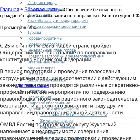
История города
Почетные граждане
Главная
Безопасность
»
» Обеспечение безопасности
Город героев
граждан во время голосования по поправкам в Конституцию РФ
Знак «За заслуги перед городом»
Афиша городских мероприятий
Просмотров: 2502
Туризм
Города-побратимы
Городские программы
С 25 июня по 1 июля в нашей стране пройдет
Генеральный план города
Общероссийское голосование по поправкам в
Правила застройки и землепользования
конституцию Российской Федерации.
Экстренные службы
Медиа галерея
В период подготовки и проведения голосования
Новости
сотрудниками полиции в соответствии с действующим
Авиаград Жуковский
законодательством проводятся различные оперативно-
АДМИНИСТРАЦИЯ
Структура
профилактические мероприятия по поддержанию
Полномочия
правопорядка, норм миграционного законодательства,
Кадровое обеспечение
безопасности дорожного движения и ряду других
Направления деятельности
направлений правоохранительной деятельности.
Участникам СВО и членам их семей
Жилищная сфера
ОМВД России по городскому округу Жуковский
Наружная реклама
напоминает о недопустимости совершения
Экономика
правонарушений в период подготовки и проведения
Финансовое управление