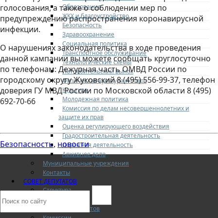
Образование
голосования, а также о соблюдении мер по
ЖКХ и благоустройство
предупреждению распространения коронавирусной
Безопасность
инфекции.
Здравоохранение
Социальная политика
О нарушениях законодательства в ходе проведения
Транспортное обслуживание
данной кампании вы можете сообщать круглосуточно
Технологические схемы
по телефонам: Дежурная часть ОМВД России по
Потребительский рынок
городскому округу Жуковский 8 (495) 556-99-37, телефон
Физическая культура и спорт
доверия ГУ МВД России по Московской области 8 (495)
Культура
Молодежная политика
692-70-66
Комиссия по делам несовершеннолетних и
защите их прав
Оценка регулирующего воздействия
Градостроительная деятельность
Безопасность
новости
,
Дорожная деятельность
Архивное дело
Муниципальные учреждения
Контакты
СОВЕТ ДЕПУТАТОВ
Структура
Депутаты
О Совете депутатов
Комиссии