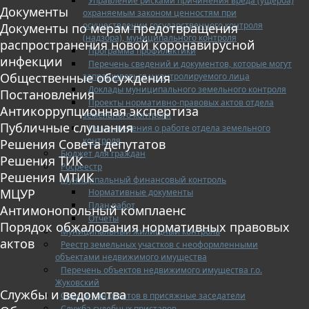
Управление рисками причинения вреда (ущерба)
Документы
охраняемым законом ценностям при
осуществлении государственного контроля
Документы по мерам предотвращения
(надзора), муниципального контроля
распространения новой коронавирусной
Программа профилактики
инфекции
Перечень сведений и документов, которые могут
Общественные обсуждения
запрашиваться у контролируемого лица
Доклады муниципального земельного контроля
Постановления
Проекты нормативно-правовых актов отдела
Антикоррупционная экспертиза
земельного контроля
Публичные слушания
Иные сведения о работе отдела земельного
контроля
Решения Совета депутатов
Бюджет для граждан
Решения ТИК
Росреестр
Решения МТИК
Муниципальный финансовый контроль
МЦУР
Нормативные документы
План работ
Антимонопольный комплаенс
Отчеты
Порядок обжалования нормативных правовых
Муниципальный жилищный контроль
актов
Реестр земельных участков с неоформленными
объектами недвижимого имущества
Перечень объектов недвижимого имущества г.о.
Жуковский
Службы и ведомства
Списки кандидатов в присяжные заседатели
Служба судебных приставов