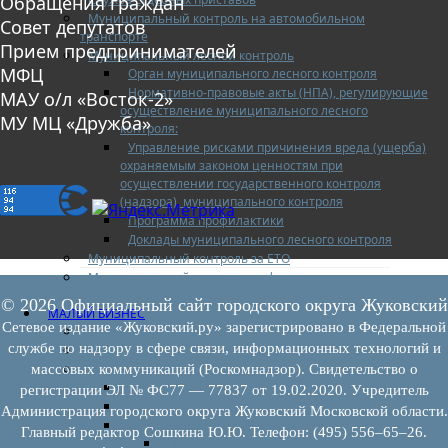
Обращения граждан
Муниципальный контроль на автомобильном
Совет депутатов
транспорте
Прием предпринимателей
Муниципальный лесной контроль
МФЦ
Орган муниципального лесного контроля
Нормативно-правовые акты (НПА), регулирующие
МАУ о/л «Восток-2»
осуществление муниципального лесного
МУ МЦ «Дружба»
контроля:
Управление рисками причинения вреда (ущерба)
охраняемым законом ценностям при
осуществлении государственного контроля
(надзора), муниципального контроля
Программа профилактики
Доклады муниципального лесного контроля
Муниципальный контроль за ЕТО
Муниципальный контроль в сфере
благоустройства
© 2026 Официальный сайт городского округа Жуковский
МАЛЫЙ БИЗНЕС
Сетевое издание «Жуковский.ру» зарегистрировано в Федеральной
Прием предпринимателей
службе по надзору в сфере связи, информационных технологий и
Новости МСП
Поддержка МСП
массовых коммуникаций (Роскомнадзор). Свидетельство о
Поддержка МСП
регистрации ЭЛ № ФС77 — 77837 от 19.02.2020. Учредитель
Финансовая поддержка
Администрация городского округа Жуковский Московской области.
Имущественная поддержка
Главный редактор Сошкина Ю.Ю. Телефон: (495) 556–65–26.
Нормативно-правовые акты