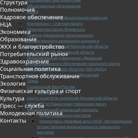
Противодействие коррупции
Структура
Общественные организации
Полномочия
ОМВД
Кадровое обеспечение
Территориальная избирательная комиссия
НЦА
Контрольно — счетная палата
Прокуратура города Жуковского
Экономика
Главное управление регионального
Образование
государственного жилищного надзора и
ЖКХ и благоустройство
содержания территорий Московской области
Госстройнадзор Московской области
Потребительский рынок
Муниципальное учреждение «Дирекция
Здравоохранение
централизованного обеспечения городского округа
Социальная политика
Жуковский Московской области» (МУ «ДЦО»)
Центр «Мои документы» г.о. Жуковский
Транспортное обслуживание
Опека
Экология
Социальный фонд России
Физическая культура и спорт
Новости СФР
Культура
Центр занятости населения Московской области
ОНД и ПР по Раменскому городскому округу
Пресс — служба
Муниципальный земельный контроль
Молодежная политика
Отдел земельного контроля
Контакты
Нормативно-правовые акты (НПА), регулирующие
осуществление муниципального земельного
контроля