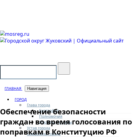
Городской округ Жуковский
Официальный сайт
ГЛАВНАЯ
Навигация
ГОРОД
Глава города
Обеспечение безопасности
Биография
Полномочия
граждан во время голосования по
Доклады и отчеты
Устав города
поправкам в Конституцию РФ
Символика города