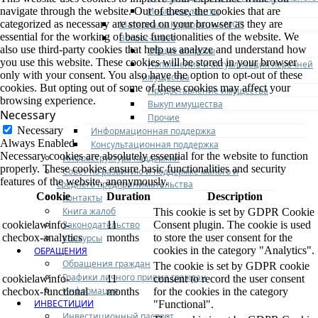
Иные документы
navigate through the website. Out of these, the cookies that are
categorized as necessary are stored on your browser as they are
Материалы Корпорации МСП
essential for the working of basic functionalities of the website. We
Вопрос-ответ
also use third-party cookies that help us analyze and understand how
Общие вопросы
you use this website. These cookies will be stored in your browser
Наполнение и актуализация перечней
only with your consent. You also have the option to opt-out of these
имущества
cookies. But opting out of some of these cookies may affect your
Предоставление имущества
browsing experience.
Выкуп имущества
Necessary
Прочие
Necessary
Информационная поддержка
Always Enabled
Консультационная поддержка
Necessary cookies are absolutely essential for the website to function
Инфраструктура поддержки
properly. These cookies ensure basic functionalities and security
Совет по развитию и поддержке малого и
features of the website, anonymously.
среднего предпринимательства
Cookie
Duration
Description
Контакты
Книга жалоб
This cookie is set by GDPR Cookie
Законодательство
cookielawinfo-
11
Consent plugin. The cookie is used
checbox-analytics
months
to store the user consent for the
Конкурсы
cookies in the category "Analytics".
ОБРАЩЕНИЯ
Обращения граждан
The cookie is set by GDPR cookie
Графики личного приема граждан
cookielawinfo-
11
consent to record the user consent
Информация
checbox-functional
months
for the cookies in the category
ИНВЕСТИЦИИ
"Functional".
Инвестиционный паспорт