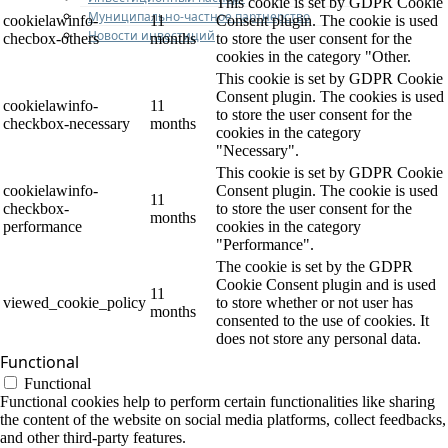
This cookie is set by GDPR Cookie
Муниципально-частное партнерство
cookielawinfo-
11
Consent plugin. The cookie is used
Новости инвестиций
checbox-others
months
to store the user consent for the
cookies in the category "Other.
This cookie is set by GDPR Cookie
Consent plugin. The cookies is used
cookielawinfo-
11
to store the user consent for the
checkbox-necessary
months
cookies in the category
"Necessary".
This cookie is set by GDPR Cookie
cookielawinfo-
Consent plugin. The cookie is used
11
checkbox-
to store the user consent for the
months
performance
cookies in the category
"Performance".
The cookie is set by the GDPR
Cookie Consent plugin and is used
11
viewed_cookie_policy
to store whether or not user has
months
consented to the use of cookies. It
does not store any personal data.
Functional
Functional
Functional cookies help to perform certain functionalities like sharing
the content of the website on social media platforms, collect feedbacks,
and other third-party features.