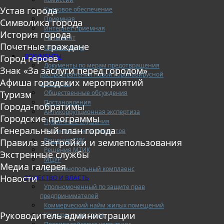
Устав города
Кадровое обеспечение
Приемная
Символика города
Интернет-приемная
История города
Регламент
Почетные граждане
Охрана труда
ДОКУМЕНТЫ
Город героев
Документы по мерам предотвращения
Знак «За заслуги перед городом»
распространения новой коронавирусной
Афиша городских мероприятий
инфекции
Общественные обсуждения
Туризм
Постановления
Города-побратимы
Антикоррупционная экспертиза
Городские программы
Публичные слушания
Генеральный план города
Решения Совета депутатов
Решения ТИК
Правила застройки и землепользования
Решения МТИК
Экстренные службы
МЦУР
Медиа галерея
Антимонопольный комплаенс
Новости
ОБЩЕСТВО И ВЛАСТЬ
Уполномоченный по защите прав
предпринимателей
Коммерческий найм жилых помещений
Руководитель администрации
Конкурентная среда